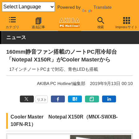
Powered by
Translate
AKIBA PC Hotline!
PC周辺機器
ノートPC冷却台
カテゴリ
過去記事
検索
Impressサイト
ニュース
160mm静音ファン搭載のノートPC用冷却台
「Notepal X150R」がCooler Masterから
17インチノートPCまで対応、青色LEDも搭載
AKIBA PC Hotline!編集部
2019年9月13日 00:10
リスト
Cooler Master Notepal X150R（MNX-SWXB-
10FN-R1）