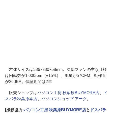
本体サイズは386×280×58mm。冷却ファンの主な仕様
は回転数が1,000rpm（±15%）、風量が57CFM、動作音
が26dBA。保証期間は2年
販売ショップは
パソコン工房 秋葉原BUYMORE店
、
ド
スパラ秋葉原本店
、
パソコンショップ アーク
。
[撮影協力:
パソコン工房 秋葉原BUYMORE店
と
ドスパラ