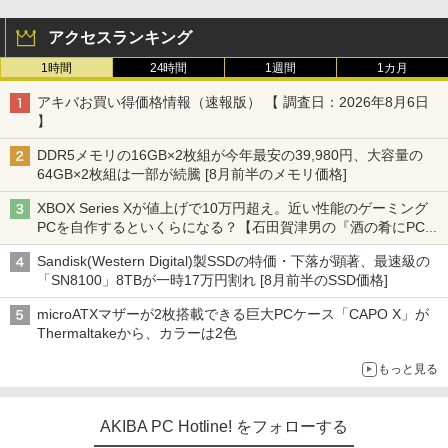
アクセスランキング
1時間
24時間
1週間
1カ月
アキバお買い得価格情報（速報版） 【 調査日：2026年8月6日
】
DDR5メモリの16GB×2枚組が今年最安の39,980円、大容量の
64GB×2枚組は一部が続騰 [8月前半のメモリ価格]
XBOX Series Xが値上げで10万円超え。近い性能のゲーミング
PCを自作するといくらになる？【石田賀津男の『酒の肴にPCゲ
ーム』】
Sandisk(Western Digital)製SSDの特価・下落が顕著、最速級の
「SN8100」8TBが一時17万円割れ [8月前半のSSD価格]
microATXマザーが2枚搭載できる巨大PCケース「CAPO X」が
Thermaltakeから、カラーは2色
もっと見る
AKIBA PC Hotline! をフォローする