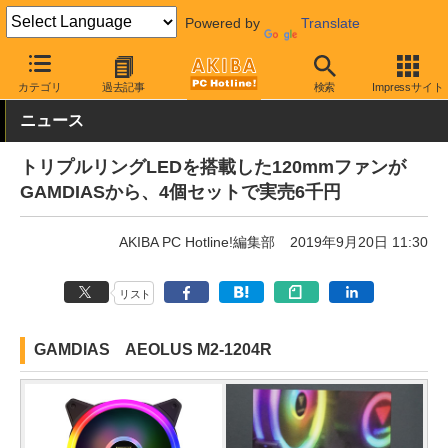
Powered by
Translate
AKIBA PC Hotline!
PCパーツ
ファン関連製品
ケースファン
カテゴリ
過去記事
検索
Impressサイト
ニュース
トリプルリングLEDを搭載した120mmファンが
GAMDIASから、4個セットで実売6千円
AKIBA PC Hotline!編集部
2019年9月20日 11:30
リスト
GAMDIAS AEOLUS M2-1204R