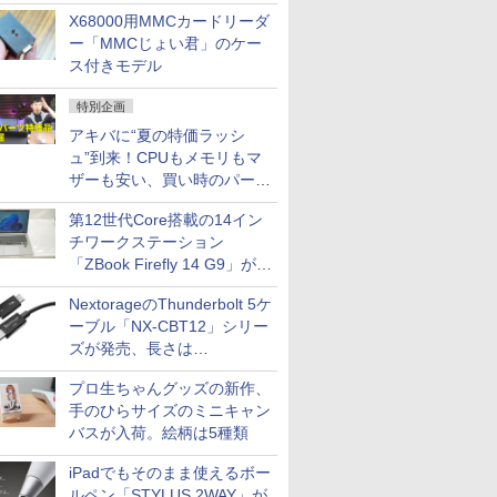
中古PCセール
X68000用MMCカードリーダ
ー「MMCじょい君」のケー
ス付きモデル
特別企画
アキバに“夏の特価ラッシ
ュ”到来！CPUもメモリもマ
ザーも安い、買い時のパーツ
は？【8月7日(金)22時配信】
第12世代Core搭載の14イン
チワークステーション
「ZBook Firefly 14 G9」が
79,800円！秋葉原で中古PC
NextorageのThunderbolt 5ケ
セール
ーブル「NX-CBT12」シリー
ズが発売、長さは
30cm/50cm/1mの3種類
プロ生ちゃんグッズの新作、
手のひらサイズのミニキャン
バスが入荷。絵柄は5種類
iPadでもそのまま使えるボー
ルペン「STYLUS 2WAY」が