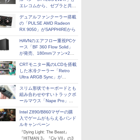
エレコムから、ゼブラと共同
開発
デュアルファンクーラー搭載
の「PULSE AMD Radeon
RX 9050」がSAPPHIREから
HAVNのエアフロー重視PCケ
ース「BF 360 Flow Solid」
が発売、180mmファン×2搭
載
CRTモニター風のLCDを搭載
した水冷クーラー「Retro
Ultra ARGB Sync」が
Thermaltakeから
スリム形状でキーボードとも
組み合わせやすいトラックボ
ールマウス「Nape Pro」が
Keychronから
Intel Z890/B860マザーの購
入でゲームがもらえるバンド
ルキャンペーン
『Dying Light: The Beast』
『HITMAN 3』『Civ VII』の3