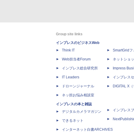
Group site links
インプレスのビジネスWeb
Think IT
SmartGri
Web担当者Forum
ネットショ
インプレス総合研究所
Impress Busi
IT Leaders
インプレス
ドローンジャーナル
DIGITAL
ネッ担お悩み相談室
インプレスの本と雑誌
インプレス
デジタルカメラマガジン
NextPublish
できるネット
インターネット白書ARCHIVES