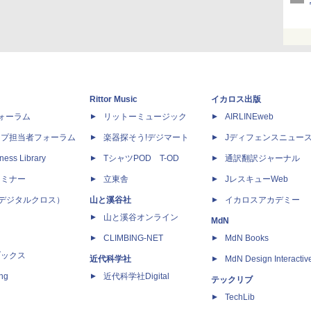
Rittor Music
イカロス出版
dフォーラム
リットーミュージック
AIRLINEweb
ップ担当者フォーラム
楽器探そう!デジマート
Jディフェンスニュー
ness Library
TシャツPOD T-OD
通訳翻訳ジャーナル
セミナー
立東舎
JレスキューWeb
 X（デジタルクロス）
山と溪谷社
イカロスアカデミー
山と溪谷オンライン
MdN
CLIMBING-NET
MdN Books
ブックス
近代科学社
MdN Design Interactiv
ing
近代科学社Digital
テックリブ
TechLib