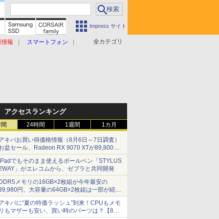
Impress サイト
全カテゴリ
原情報
スマートフォン
アクセスランキング
時間
24時間
1週間
1カ月
アキバお買い得価格情報（8月6日～7日調査）
お盆セール、Radeon RX 9070 XTが89,800
円、水平周波数24.8kHz対応の17型モニターが
iPadでもそのまま使えるボールペン「STYLUS
9,801円、暑さ指数連動セール ほか
2WAY」がエレコムから、ゼブラと共同開発
DDR5メモリの16GB×2枚組が今年最安の
39,980円、大容量の64GB×2枚組は一部が続騰
[8月前半のメモリ価格]
アキバに“夏の特価ラッシュ”到来！CPUもメモ
リもマザーも安い、買い時のパーツは？【8月7
日(金)22時配信】