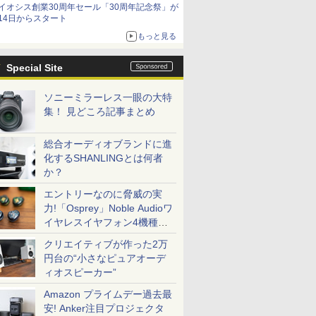
イオシス創業30周年セール「30周年記念祭」が
14日からスタート
もっと見る
Special Site
ソニーミラーレス一眼の大特
集！ 見どころ記事まとめ
総合オーディオブランドに進
化するSHANLINGとは何者
か？
エントリーなのに脅威の実
力!「Osprey」Noble Audioワ
イヤレスイヤフォン4機種を
一気に聴く
クリエイティブが作った2万
円台の“小さなピュアオーデ
ィオスピーカー”
Amazon プライムデー過去最
安! Anker注目プロジェクタ