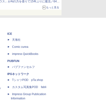
ウス」がAIの力を借りて15年ぶりに復活／64bit
化、Windows 10/11、「Chrome」も走り回
もっと見る
る。復活記念で2026年末まで500円
ICE
天海社
ス
Comic curea
impress QuickBooks
PUBFUN
パブファンセルフ
IPGネットワーク
TシャツPOD pTa.shop
カスタム写真集POD fabli
e
Impress Group Publication
Information