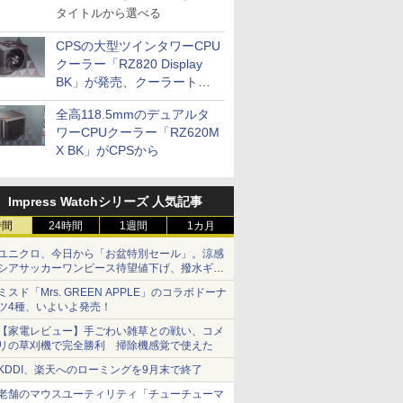
タイトルから選べる
CPSの大型ツインタワーCPU
クーラー「RZ820 Display
BK」が発売、クーラートッ
プに5インチ液晶搭載
全高118.5mmのデュアルタ
ワーCPUクーラー「RZ620M
X BK」がCPSから
Impress Watchシリーズ 人気記事
時間
24時間
1週間
1カ月
ユニクロ、今日から「お盆特別セール」。涼感
シアサッカーワンピース待望値下げ、撥水ギア
ショーツは1990円に
ミスド「Mrs. GREEN APPLE」のコラボドーナ
ツ4種、いよいよ発売！
【家電レビュー】手ごわい雑草との戦い、コメ
リの草刈機で完全勝利 掃除機感覚で使えた
KDDI、楽天へのローミングを9月末で終了
老舗のマウスユーティリティ「チューチューマ