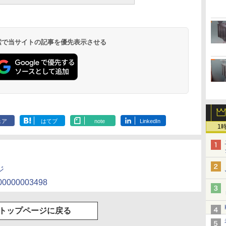
 検索で当サイトの記事を優先表示させる
ェア
はてブ
note
LinkedIn
1
ジ
/000000003498
トップページに戻る