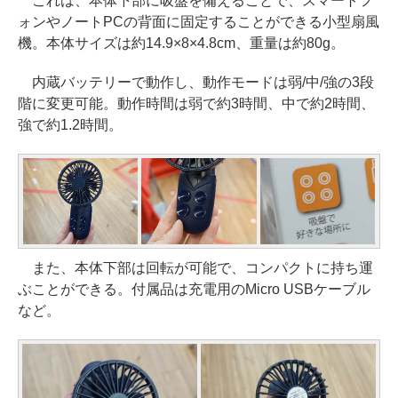
これは、本体下部に吸盤を備えることで、スマートフ
ォンやノートPCの背面に固定することができる小型扇風
機。本体サイズは約14.9×8×4.8cm、重量は約80g。
内蔵バッテリーで動作し、動作モードは弱/中/強の3段
階に変更可能。動作時間は弱で約3時間、中で約2時間、
強で約1.2時間。
また、本体下部は回転が可能で、コンパクトに持ち運
ぶことができる。付属品は充電用のMicro USBケーブル
など。