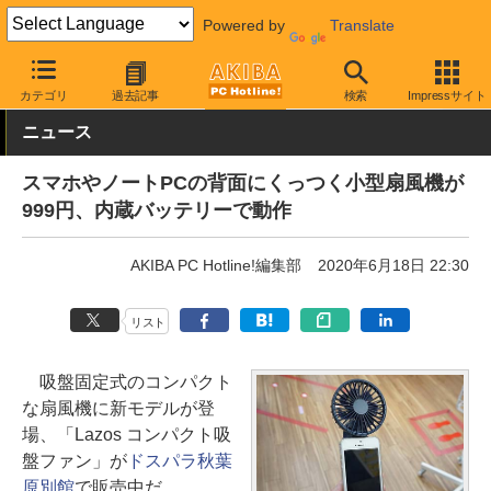
Powered by
Translate
AKIBA PC Hotline!
モバイル
スマホアクセサリ
その他
カテゴリ
過去記事
検索
Impressサイト
ニュース
スマホやノートPCの背面にくっつく小型扇風機が
999円、内蔵バッテリーで動作
AKIBA PC Hotline!編集部
2020年6月18日 22:30
リスト
吸盤固定式のコンパクト
な扇風機に新モデルが登
場、「Lazos コンパクト吸
盤ファン」が
ドスパラ秋葉
原別館
で販売中だ。