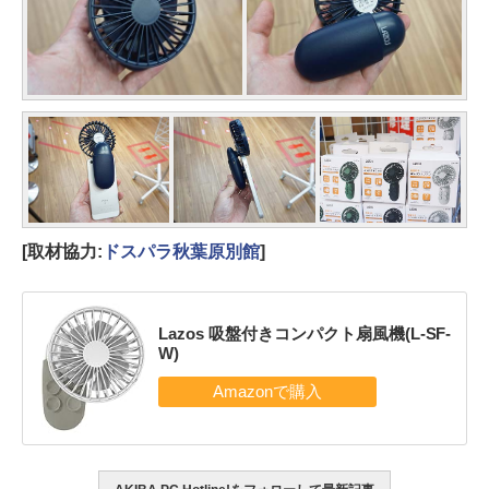
[取材協力:
ドスパラ秋葉原別館
]
Lazos 吸盤付きコンパクト扇風機(L-SF-
W)