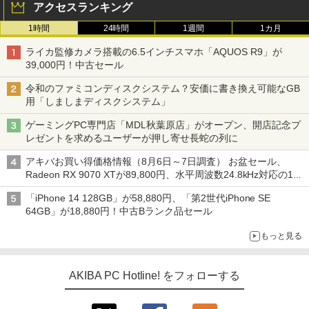
アクセスランキング
1時間
24時間
1週間
1カ月
ライカ監修カメラ搭載の6.5インチスマホ「AQUOS R9」が
39,000円！中古セール
令和のファミコンディスクシステム？安価に書き換え可能なGB
用「しましまディスクシステム」
ゲーミングPC専門店「MDL秋葉原店」がオープン、開店記念プ
レゼントを求めるユーザーが押し寄せ長蛇の列に
アキバお買い得価格情報（8月6日～7日調査） お盆セール、
Radeon RX 9070 XTが89,800円、水平周波数24.8kHz対応の17
型モニターが9,801円、暑さ指数連動セール ほか
「iPhone 14 128GB」が58,880円、「第2世代iPhone SE
64GB」が18,880円！中古Bランク品セール
もっと見る
AKIBA PC Hotline! をフォローする