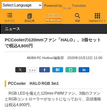
Powered by
Translate
AKIBA PC Hotline!
PCパーツ
ファン関連製品
ケースファン
カテゴリ
過去記事
検索
Impressサイト
ニュース
PCCoolerの120mmファン「HALO」、3個セット
で税込4,600円
AKIBA PC Hotline!編集部
2020年10月12日 11:00
リスト
PCCooler HALO RGB 3in1
RGB LEDを備えた120mm PWMファン。3個のファン
とRGBコントローラーがセットになっており、店頭価格
は税込4,600円。