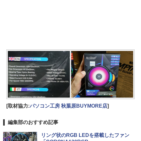
[取材協力:
パソコン工房 秋葉原BUYMORE店
]
編集部のおすすめ記事
リング状のRGB LEDを搭載したファン