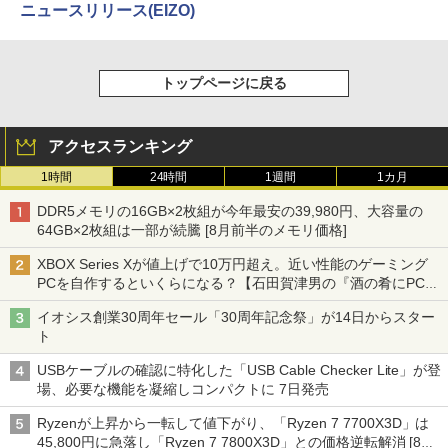
ニュースリリース(EIZO)
トップページに戻る
アクセスランキング
1時間
24時間
1週間
1カ月
DDR5メモリの16GB×2枚組が今年最安の39,980円、大容量の
64GB×2枚組は一部が続騰 [8月前半のメモリ価格]
XBOX Series Xが値上げで10万円超え。近い性能のゲーミング
PCを自作するといくらになる？【石田賀津男の『酒の肴にPCゲ
ーム』】
イオシス創業30周年セール「30周年記念祭」が14日からスター
ト
USBケーブルの確認に特化した「USB Cable Checker Lite」が登
場、必要な機能を凝縮しコンパクトに 7日発売
Ryzenが上昇から一転して値下がり、「Ryzen 7 7700X3D」は
45,800円に急落し「Ryzen 7 7800X3D」との価格逆転解消 [8月