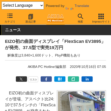
Powered by
Translate
AKIBA PC Hotline!
PC周辺機器
液晶ディスプレイ・モニター
E
カテゴリ
過去記事
検索
Impressサイト
ニュース
EIZO初の曲面ディスプレイ「FlexScan EV3895」
が発売、37.5型で実売19万円
解像度は3,840×1,600ドット、PbyP機能もあり
AKIBA PC Hotline!編集部
2020年10月16日 07:05
リスト
EIZO初の曲面ディスプレ
イが登場、アスペクト比24:
10で37.5インチの「FlexSca
n EV3895」が発売された。