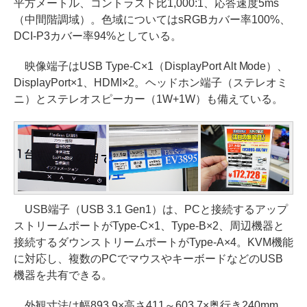
平方メートル、コントラスト比1,000:1、応答速度5ms
（中間階調域）。色域についてはsRGBカバー率100%、
DCI-P3カバー率94%としている。
映像端子はUSB Type-C×1（DisplayPort Alt Mode）、
DisplayPort×1、HDMI×2。ヘッドホン端子（ステレオミ
ニ）とステレオスピーカー（1W+1W）も備えている。
USB端子（USB 3.1 Gen1）は、PCと接続するアップ
ストリームポートがType-C×1、Type-B×2、周辺機器と
接続するダウンストリームポートがType-A×4。KVM機能
に対応し、複数のPCでマウスやキーボードなどのUSB
機器を共有できる。
外観寸法は幅893.9×高さ411～603.7×奥行き240mm。