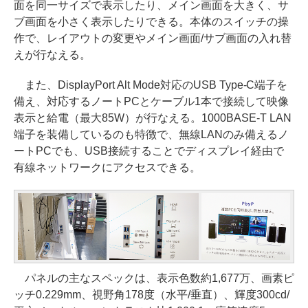
面を同一サイズで表示したり、メイン画面を大きく、サ
ブ画面を小さく表示したりできる。本体のスイッチの操
作で、レイアウトの変更やメイン画面/サブ画面の入れ替
えが行なえる。
また、DisplayPort Alt Mode対応のUSB Type-C端子を
備え、対応するノートPCとケーブル1本で接続して映像
表示と給電（最大85W）が行なえる。1000BASE-T LAN
端子を装備しているのも特徴で、無線LANのみ備えるノ
ートPCでも、USB接続することでディスプレイ経由で
有線ネットワークにアクセスできる。
パネルの主なスペックは、表示色数約1,677万、画素ピ
ッチ0.229mm、視野角178度（水平/垂直）、輝度300cd/