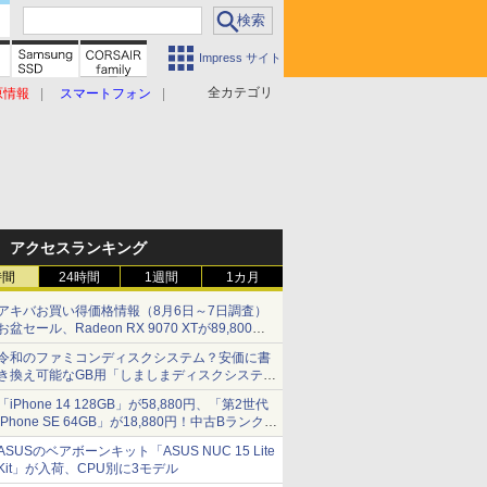
Impress サイト
全カテゴリ
原情報
スマートフォン
アクセスランキング
時間
24時間
1週間
1カ月
アキバお買い得価格情報（8月6日～7日調査）
お盆セール、Radeon RX 9070 XTが89,800
円、水平周波数24.8kHz対応の17型モニターが
令和のファミコンディスクシステム？安価に書
9,801円、暑さ指数連動セール ほか
き換え可能なGB用「しましまディスクシステ
ム」
「iPhone 14 128GB」が58,880円、「第2世代
iPhone SE 64GB」が18,880円！中古Bランク品
セール
ASUSのベアボーンキット「ASUS NUC 15 Lite
Kit」が入荷、CPU別に3モデル