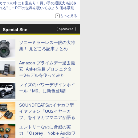
カオスの中にも宝あり！買い手の通販力も試さ
れる“ミニPC”の世界を覗いてみよう 価格帯別に
仕様や特徴を整理、11製品をピックアップ text
もっと見る
by 石川 ひさよし
Special Site
ソニーミラーレス一眼の大特
集！ 見どころ記事まとめ
Amazon プライムデー過去最
安! Anker注目プロジェクタ
ー3モデルを使ってみた
レイズのパワーデザインホイ
ール「M6」に新色登場!!
SOUNDPEATSのイヤカフ型
イヤフォン「UU2イヤーカ
フ」をイヤカフマニアが語る
エントリーなのに脅威の実
力!「Osprey」Noble Audioワ