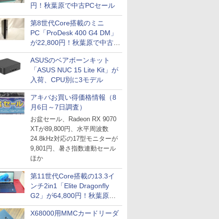
円！秋葉原で中古PCセール
第8世代Core搭載のミニ
PC「ProDesk 400 G4 DM」
が22,800円！秋葉原で中古
PCセール
ASUSのベアボーンキット
「ASUS NUC 15 Lite Kit」が
入荷、CPU別に3モデル
アキバお買い得価格情報（8
月6日～7日調査）
お盆セール、Radeon RX 9070
XTが89,800円、水平周波数
24.8kHz対応の17型モニターが
9,801円、暑さ指数連動セール
ほか
第11世代Core搭載の13.3イ
ンチ2in1「Elite Dragonfly
G2」が64,800円！秋葉原で
中古PCセール
X68000用MMCカードリーダ