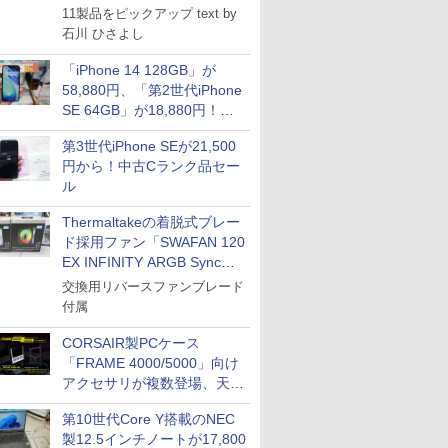
11製品をピックアップ text by
石川 ひさよし
「iPhone 14 128GB」が
58,880円、「第2世代iPhone
SE 64GB」が18,880円！中
古Bランク品セール
第3世代iPhone SEが21,500
円から！中古Cランク品セー
ル
Thermaltakeの着脱式ブレー
ド採用ファン「SWAFAN 120
EX INFINITY ARGB Sync」
に単品パッケージ
交換用リバースファンブレード
付属
CORSAIR製PCケース
「FRAME 4000/5000」向け
アクセサリが複数登場、天然
木製パネルや背面コネクタ対
第10世代Core Y搭載のNEC
応トレイなど
製12.5インチノートが17,800