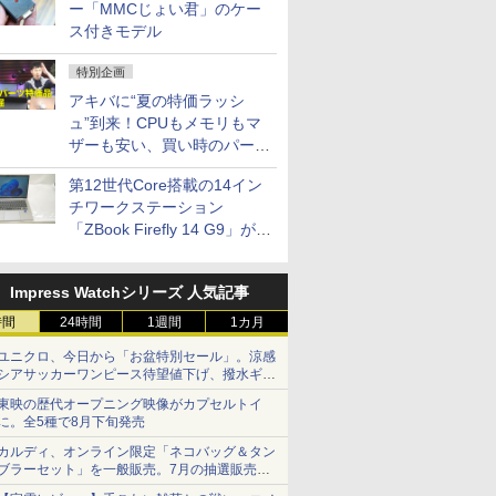
ー「MMCじょい君」のケー
ス付きモデル
特別企画
アキバに“夏の特価ラッシ
ュ”到来！CPUもメモリもマ
ザーも安い、買い時のパーツ
は？【8月7日(金)22時配信】
第12世代Core搭載の14イン
チワークステーション
「ZBook Firefly 14 G9」が
79,800円！秋葉原で中古PC
セール
Impress Watchシリーズ 人気記事
時間
24時間
1週間
1カ月
ユニクロ、今日から「お盆特別セール」。涼感
シアサッカーワンピース待望値下げ、撥水ギア
ショーツは1990円に
東映の歴代オープニング映像がカプセルトイ
に。全5種で8月下旬発売
カルディ、オンライン限定「ネコバッグ＆タン
ブラーセット」を一般販売。7月の抽選販売の
当選無効分