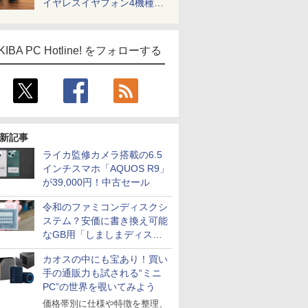
イヤレスイヤフォン4機種を
一気に聴く
KIBA PC Hotline! をフォローする
新記事
ライカ監修カメラ搭載の6.5
インチスマホ「AQUOS R9」
が39,000円！中古セール
令和のファミコンディスクシ
ステム？安価に書き換え可能
なGB用「しましまディスク
システム」
カオスの中にも宝あり！買い
手の通販力も試される“ミニ
PC”の世界を覗いてみよう
価格帯別に仕様や特徴を整理、