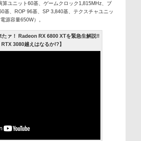
演算ユニット60基、ゲームクロック1,815MHz、ブ
60基、ROP 96基、SP 3,840基、テクスチャユニッ
奨電源容量650W）。
！ Radeon RX 6800 XTを緊急生解説!!
e RTX 3080越えはなるか!?】