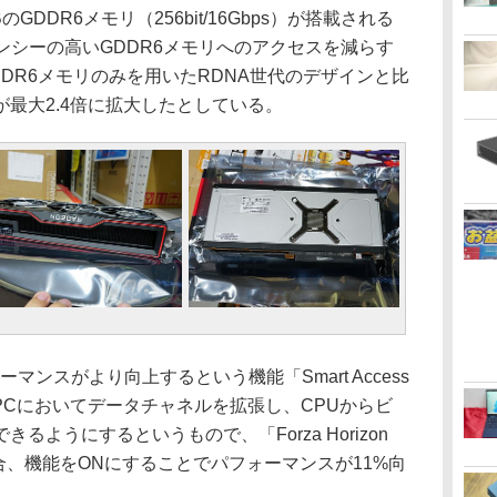
DDR6メモリ（256bit/16Gbps）が搭載される
りレイテンシーの高いGDDR6メモリへのアクセスを減らす
DR6メモリのみを用いたRDNA世代のデザインと比
最大2.4倍に拡大したとしている。
ーマンスがより向上するという機能「Smart Access
ws PCにおいてデータチャネルを拡張し、CPUからビ
ようにするというもので、「Forza Horizon
合、機能をONにすることでパフォーマンスが11%向