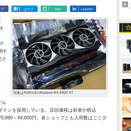
ェア
はてブ
note
LinkedIn
X
オ
モデ
RX
売さ
、
r、
写真はASRockのRadeon RX 6800 XT
デル
ザインを採用している。店頭価格は前者が税込
税込76,980～84,800円。各ショップとも入荷数はごく少