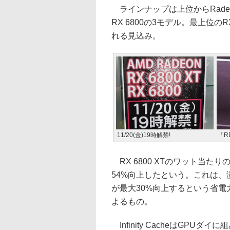
ラインナップは上位からRadeon RX 
RX 6800の3モデル。最上位の
れる見込み。
11/20(金)19時解禁!
「R
RX 6800 XTのワット当たり
54%向上したという。これは、
が最大30%向上するという省電力技
よるもの。
Infinity CacheはGPUダ