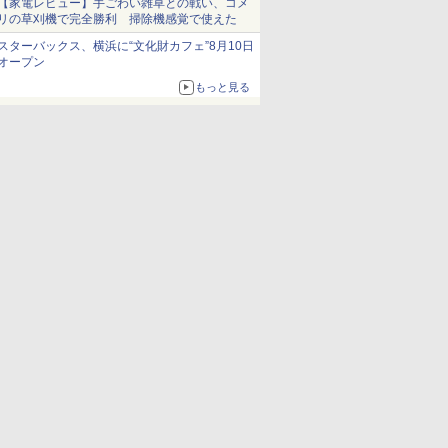
【家電レビュー】手ごわい雑草との戦い、コメ
リの草刈機で完全勝利 掃除機感覚で使えた
スターバックス、横浜に“文化財カフェ”8月10日
オープン
もっと見る