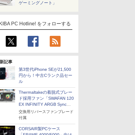
ゲーミングノート」
KIBA PC Hotline! をフォローする
新記事
第3世代iPhone SEが21,500
円から！中古Cランク品セー
ル
Thermaltakeの着脱式ブレー
ド採用ファン「SWAFAN 120
EX INFINITY ARGB Sync」
に単品パッケージ
交換用リバースファンブレード
付属
CORSAIR製PCケース
「FRAME 4000/5000」向け