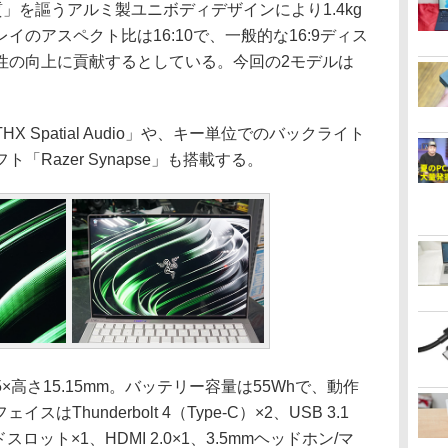
高品質」を謳うアルミ製ユニボディデザインにより1.4kg
のアスペクト比は16:10で、一般的な16:9ディス
性の向上に貢献するとしている。今回の2モデルは
Spatial Audio」や、キー単位でのバックライト
Razer Synapse」も搭載する。
5×高さ15.15mm。バッテリー容量は55Whで、動作
はThunderbolt 4（Type-C）×2、USB 3.1
カードスロット×1、HDMI 2.0×1、3.5mmヘッドホン/マ