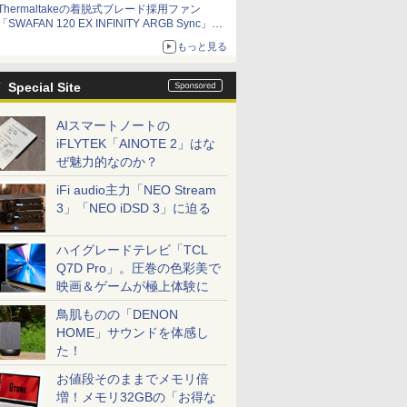
Thermaltakeの着脱式ブレード採用ファン
「SWAFAN 120 EX INFINITY ARGB Sync」に
単品パッケージ 交換用リバースファンブレード
もっと見る
付属
Special Site
AIスマートノートの
iFLYTEK「AINOTE 2」はな
ぜ魅力的なのか？
iFi audio主力「NEO Stream
3」「NEO iDSD 3」に迫る
ハイグレードテレビ「TCL
Q7D Pro」。圧巻の色彩美で
映画＆ゲームが極上体験に
鳥肌ものの「DENON
HOME」サウンドを体感し
た！
お値段そのままでメモリ倍
増！メモリ32GBの「お得な