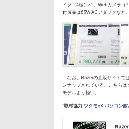
イク（4極）×1。Webカメラ（720
付属品は65W ACアダプタなど
なお、Razerの直販サイトでは
ンナップされている。こちらはタ
モデルより軽い。
[取材協力:
ツクモeX.パソコン館
Raze