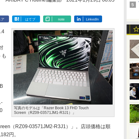
ェア
はてブ
note
LinkedIn
.4
対
トも
B
-
写真のモデルは「Razer Book 13 FHD Touch
0
Screen（RZ09-03571JM1-R3J1）」
h Screen（RZ09-03571JM2-R3J1）」。店頭価格は順
,182円。