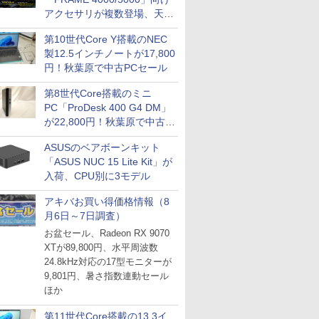
アクセサリが複数登場、天然
木製パネルや背面コネクタ対
第10世代Core Y搭載のNEC
応トレイなど
製12.5インチノートが17,800
円！秋葉原で中古PCセール
第8世代Core搭載のミニ
PC「ProDesk 400 G4 DM」
が22,800円！秋葉原で中古
PCセール
ASUSのベアボーンキット
「ASUS NUC 15 Lite Kit」が
入荷、CPU別に3モデル
アキバお買い得価格情報（8
月6日～7日調査）
お盆セール、Radeon RX 9070
XTが89,800円、水平周波数
24.8kHz対応の17型モニターが
9,801円、暑さ指数連動セール
ほか
第11世代Core搭載の13.3イ