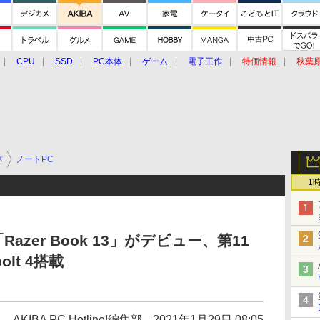
CPU
SSD
PC本体
ゲーム
電子工作
特価情報
秋葉
グルメ
イベント
価格動向
体
ノートPC
1
azer Book 13」がデビュー、第11
olt 4搭載
り
AKIBA PC Hotline!編集部
2021年1月29日 08:05