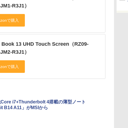
1JM1-R3J1）
r Book 13 UHD Touch Screen（RZ09-
1JM2-R3J1）
Core i7+Thunderbolt 4搭載の薄型ノート
t B14 A11」がMSIから