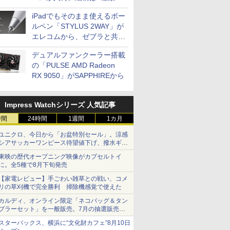
iPadでもそのまま使えるボー
ルペン「STYLUS 2WAY」が
エレコムから、ゼブラと共同
開発
デュアルファンクーラー搭載
の「PULSE AMD Radeon
RX 9050」がSAPPHIREから
Impress Watchシリーズ 人気記事
時間
24時間
1週間
1カ月
ユニクロ、今日から「お盆特別セール」。涼感
シアサッカーワンピース待望値下げ、撥水ギア
ショーツは1990円に
東映の歴代オープニング映像がカプセルトイ
に。全5種で8月下旬発売
【家電レビュー】手ごわい雑草との戦い、コメ
リの草刈機で完全勝利 掃除機感覚で使えた
カルディ、オンライン限定「ネコバッグ＆タン
ブラーセット」を一般販売。7月の抽選販売の
当選無効分
スターバックス、横浜に“文化財カフェ”8月10日