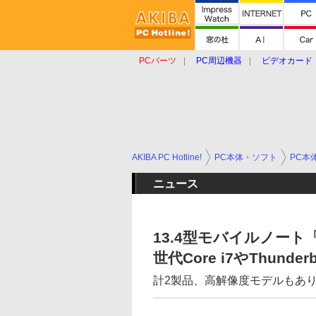
PCパーツ
PC周辺機器
ビデオカード
タブレット
おもしろグッズ
ショップ
AKIBA PC Hotline!
PC本体・ソフト
PC本
ニュース
13.4型モバイルノート「R
世代Core i7やThunderb
計2製品、高解像度モデルもあ