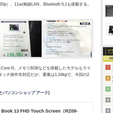
p）、11ax無線LAN、Bluetooth 5.1も搭載する。
。
1
Core i5、メモリ8GBなどを搭載したモデルもライ
ッチ操作非対応だが、重量は1.34kgで、今回の2
と
パソコンショップ アーク
]
r Book 13 FHD Touch Screen（RZ09-