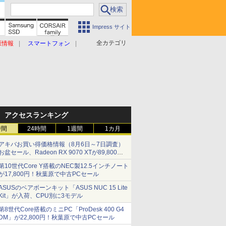
Impress サイト
全カテゴリ
原情報
スマートフォン
アクセスランキング
時間
24時間
1週間
1カ月
アキバお買い得価格情報（8月6日～7日調査）
お盆セール、Radeon RX 9070 XTが89,800
円、水平周波数24.8kHz対応の17型モニターが
第10世代Core Y搭載のNEC製12.5インチノート
9,801円、暑さ指数連動セール ほか
が17,800円！秋葉原で中古PCセール
ASUSのベアボーンキット「ASUS NUC 15 Lite
Kit」が入荷、CPU別に3モデル
第8世代Core搭載のミニPC「ProDesk 400 G4
DM」が22,800円！秋葉原で中古PCセール