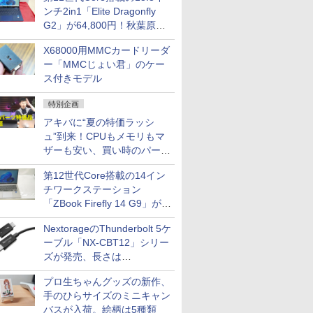
ンチ2in1「Elite Dragonfly
G2」が64,800円！秋葉原で
中古PCセール
X68000用MMCカードリーダ
ー「MMCじょい君」のケー
ス付きモデル
特別企画
アキバに“夏の特価ラッシ
ュ”到来！CPUもメモリもマ
ザーも安い、買い時のパーツ
は？【8月7日(金)22時配信】
第12世代Core搭載の14イン
チワークステーション
「ZBook Firefly 14 G9」が
79,800円！秋葉原で中古PC
NextorageのThunderbolt 5ケ
セール
ーブル「NX-CBT12」シリー
ズが発売、長さは
30cm/50cm/1mの3種類
プロ生ちゃんグッズの新作、
手のひらサイズのミニキャン
バスが入荷。絵柄は5種類