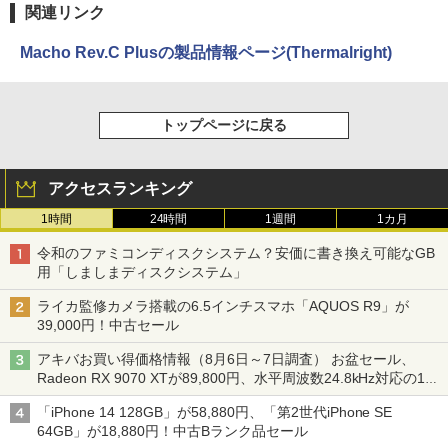
関連リンク
Macho Rev.C Plusの製品情報ページ(Thermalright)
トップページに戻る
アクセスランキング
1時間
24時間
1週間
1カ月
令和のファミコンディスクシステム？安価に書き換え可能なGB
用「しましまディスクシステム」
ライカ監修カメラ搭載の6.5インチスマホ「AQUOS R9」が
39,000円！中古セール
アキバお買い得価格情報（8月6日～7日調査） お盆セール、
Radeon RX 9070 XTが89,800円、水平周波数24.8kHz対応の17
型モニターが9,801円、暑さ指数連動セール ほか
「iPhone 14 128GB」が58,880円、「第2世代iPhone SE
64GB」が18,880円！中古Bランク品セール