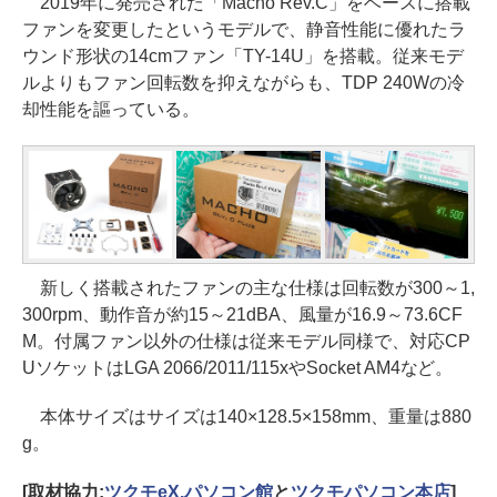
2019年に発売された「Macho Rev.C」をベースに搭載
ファンを変更したというモデルで、静音性能に優れたラ
ウンド形状の14cmファン「TY-14U」を搭載。従来モデ
ルよりもファン回転数を抑えながらも、TDP 240Wの冷
却性能を謳っている。
新しく搭載されたファンの主な仕様は回転数が300～1,
300rpm、動作音が約15～21dBA、風量が16.9～73.6CF
M。付属ファン以外の仕様は従来モデル同様で、対応CP
UソケットはLGA 2066/2011/115xやSocket AM4など。
本体サイズはサイズは140×128.5×158mm、重量は880
g。
[取材協力:
ツクモeX.パソコン館
と
ツクモパソコン本店
]