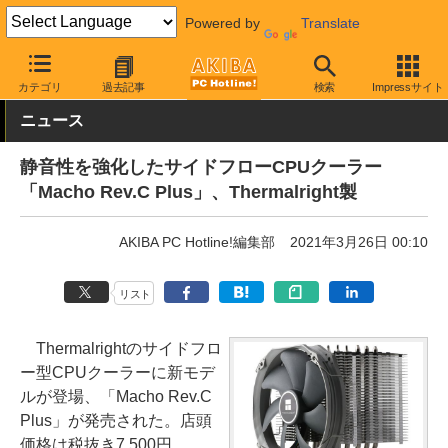
Powered by
Translate
AKIBA PC Hotline!
PCパーツ
CPUクーラー
Thermalright
カテゴリ
過去記事
検索
Impressサイト
ニュース
静音性を強化したサイドフローCPUクーラー
「Macho Rev.C Plus」、Thermalright製
AKIBA PC Hotline!編集部
2021年3月26日 00:10
リスト
Thermalrightのサイドフロ
ー型CPUクーラーに新モデ
ルが登場、「Macho Rev.C
Plus」が発売された。店頭
価格は税抜き7,500円。