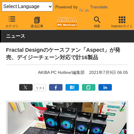
Powered by
Translate
AKIBA PC Hotline!
PCパーツ
ファン関連製品
ケースファン
カテゴリ
過去記事
検索
Impressサイト
ニュース
Fractal Designのケースファン「Aspect」が発
売、デイジーチェーン対応で計16製品
AKIBA PC Hotline!編集部
2021年7月9日 06:05
リスト