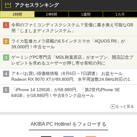
アクセスランキング
1時間
24時間
1週間
1カ月
令和のファミコンディスクシステム？安価に書き換え可能なGB
用「しましまディスクシステム」
ライカ監修カメラ搭載の6.5インチスマホ「AQUOS R9」が
39,000円！中古セール
ゲーミングPC専門店「MDL秋葉原店」がオープン、開店記念プ
レゼントを求めるユーザーが押し寄せ長蛇の列に
アキバお買い得価格情報（8月6日～7日調査） お盆セール、
Radeon RX 9070 XTが89,800円、水平周波数24.8kHz対応の17
型モニターが9,801円、暑さ指数連動セール ほか
「iPhone 14 128GB」が58,880円、「第2世代iPhone SE
64GB」が18,880円！中古Bランク品セール
もっと見る
AKIBA PC Hotline! をフォローする