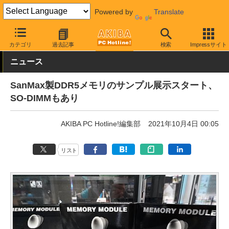
Powered by
Translate
AKIBA PC Hotline!
PCパーツ
メモリ
DDR5メモリ
カテゴリ
過去記事
検索
Impressサイト
ニュース
SanMax製DDR5メモリのサンプル展示スタート、
SO-DIMMもあり
AKIBA PC Hotline!編集部
2021年10月4日 00:05
リスト