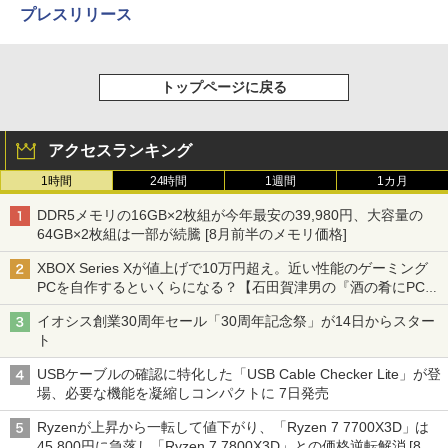
プレスリリース
トップページに戻る
アクセスランキング
1時間
24時間
1週間
1カ月
DDR5メモリの16GB×2枚組が今年最安の39,980円、大容量の
64GB×2枚組は一部が続騰 [8月前半のメモリ価格]
XBOX Series Xが値上げで10万円超え。近い性能のゲーミング
PCを自作するといくらになる？【石田賀津男の『酒の肴にPCゲ
ーム』】
イオシス創業30周年セール「30周年記念祭」が14日からスター
ト
USBケーブルの確認に特化した「USB Cable Checker Lite」が登
場、必要な機能を凝縮しコンパクトに 7日発売
Ryzenが上昇から一転して値下がり、「Ryzen 7 7700X3D」は
45,800円に急落し「Ryzen 7 7800X3D」との価格逆転解消 [8月