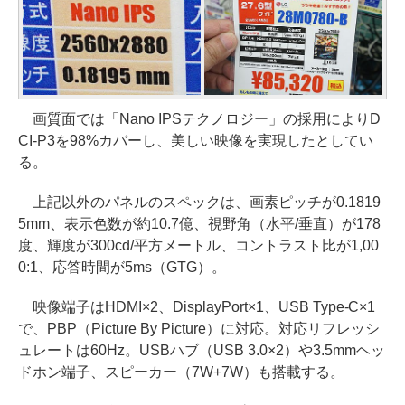
画質面では「Nano IPSテクノロジー」の採用によりD
CI-P3を98%カバーし、美しい映像を実現したとしてい
る。
上記以外のパネルのスペックは、画素ピッチが0.1819
5mm、表示色数が約10.7億、視野角（水平/垂直）が178
度、輝度が300cd/平方メートル、コントラスト比が1,00
0:1、応答時間が5ms（GTG）。
映像端子はHDMI×2、DisplayPort×1、USB Type-C×1
で、PBP（Picture By Picture）に対応。対応リフレッシ
ュレートは60Hz。USBハブ（USB 3.0×2）や3.5mmヘッ
ドホン端子、スピーカー（7W+7W）も搭載する。