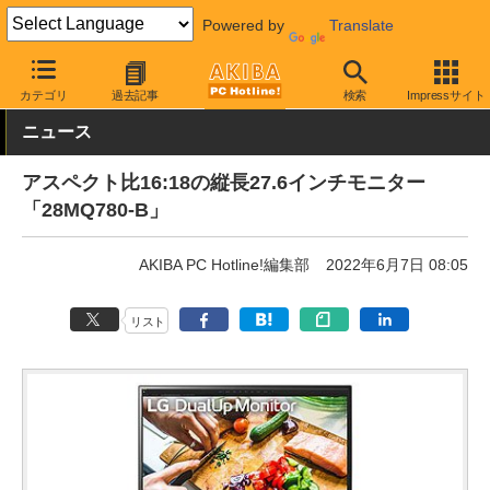
Powered by
Translate
AKIBA PC Hotline!
PC周辺機器
液晶ディスプレイ・モニター
L
カテゴリ
過去記事
検索
Impressサイト
ニュース
アスペクト比16:18の縦長27.6インチモニター
「28MQ780-B」
AKIBA PC Hotline!編集部
2022年6月7日 08:05
リスト