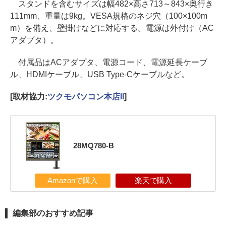
スタンドを含むサイズは幅482×高さ713～843×奥行き
111mm、重量は9kg。VESA規格のネジ穴（100×100m
m）を備え、壁掛けなどに対応する。電源は外付け（AC
アダプタ）。
付属品はACアダプタ、電源コード、電源延長ケーブ
ル、HDMIケーブル、USB Type-Cケーブルなど。
[取材協力:
ツクモパソコン本店II
]
28MQ780-B
Amazonで購入
楽天で購入
編集部のおすすめ記事