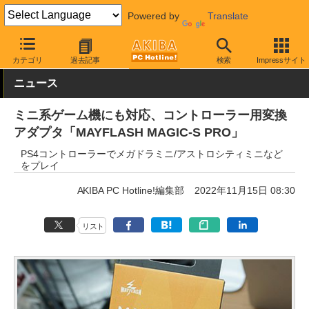
Powered by
Translate
AKIBA PC Hotline!
PC周辺機器
ゲーミングデバイス
ゲームパ
カテゴリ
過去記事
検索
Impressサイト
ニュース
ミニ系ゲーム機にも対応、コントローラー用変換
アダプタ「MAYFLASH MAGIC-S PRO」
PS4コントローラーでメガドラミニ/アストロシティミニなど
をプレイ
AKIBA PC Hotline!編集部
2022年11月15日 08:30
リスト