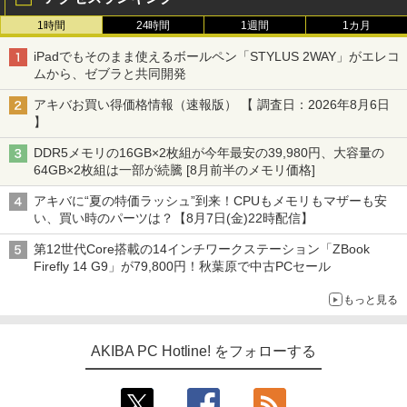
1時間
24時間
1週間
1カ月
iPadでもそのまま使えるボールペン「STYLUS 2WAY」がエレコ
ムから、ゼブラと共同開発
アキバお買い得価格情報（速報版） 【 調査日：2026年8月6日
】
DDR5メモリの16GB×2枚組が今年最安の39,980円、大容量の
64GB×2枚組は一部が続騰 [8月前半のメモリ価格]
アキバに“夏の特価ラッシュ”到来！CPUもメモリもマザーも安
い、買い時のパーツは？【8月7日(金)22時配信】
第12世代Core搭載の14インチワークステーション「ZBook
Firefly 14 G9」が79,800円！秋葉原で中古PCセール
もっと見る
AKIBA PC Hotline! をフォローする