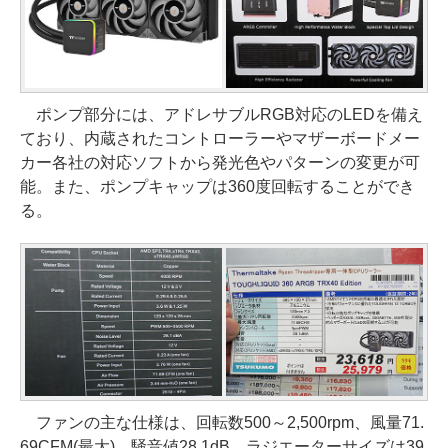
ポンプ部分には、アドレサブルRGB対応のLEDを備え
ており、内蔵されたコントローラーやマザーボードメー
カー各社の対応ソフトから発光色やパターンの変更が可
能。また、ポンプキャップは360度回転することができ
る。
ファンの主な仕様は、回転数500～2,500rpm、風量71.
69CFM(最大)、騒音値28.1dB。ラジエーターサイズは39