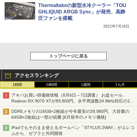
Thermaltakeの新型水冷クーラー「TOU
GHLIQUID ARGB Sync」が発売、高静
圧ファンを搭載
2021年7月16日
トップページに戻る
アクセスランキング
1時間
24時間
1週間
1カ月
アキバお買い得価格情報（8月6日～7日調査） お盆セール、
Radeon RX 9070 XTが89,800円、水平周波数24.8kHz対応の17
型モニターが9,801円、暑さ指数連動セール ほか
DDR5メモリの16GB×2枚組が今年最安の39,980円、大容量の
64GB×2枚組は一部が続騰 [8月前半のメモリ価格]
iPadでもそのまま使えるボールペン「STYLUS 2WAY」がエレコ
ムから、ゼブラと共同開発