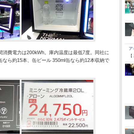
ア
費電力は200kWh。庫内温度は最低7度。同社に
【
缶なら約15本、缶ビール 350ml缶なら約12本収納で