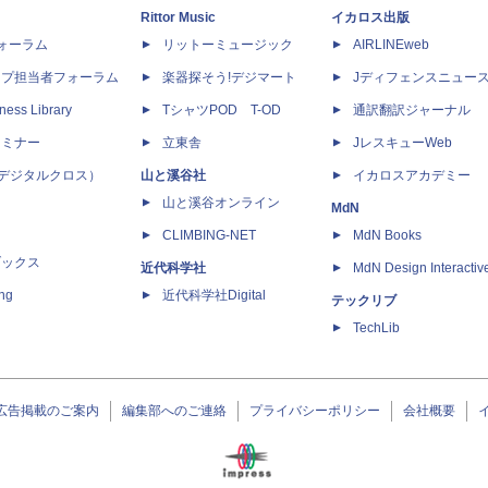
Rittor Music
イカロス出版
dフォーラム
リットーミュージック
AIRLINEweb
ップ担当者フォーラム
楽器探そう!デジマート
Jディフェンスニュー
ness Library
TシャツPOD T-OD
通訳翻訳ジャーナル
セミナー
立東舎
JレスキューWeb
 X（デジタルクロス）
山と溪谷社
イカロスアカデミー
山と溪谷オンライン
MdN
CLIMBING-NET
MdN Books
ブックス
近代科学社
MdN Design Interactiv
ing
近代科学社Digital
テックリブ
TechLib
広告掲載のご案内
編集部へのご連絡
プライバシーポリシー
会社概要