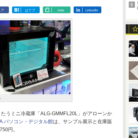
ェア
はてブ
note
LinkedIn
L
たうミニ冷蔵庫「ALG-GMMFL20L」がアローンか
BA パソコン・デジタル館
は、サンプル展示と在庫販
750円。