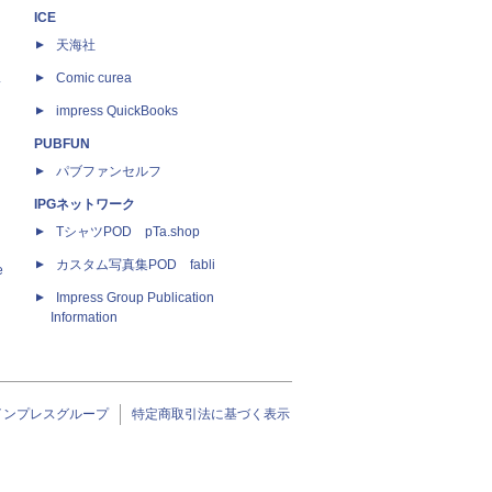
ICE
天海社
ス
Comic curea
impress QuickBooks
PUBFUN
パブファンセルフ
IPGネットワーク
TシャツPOD pTa.shop
カスタム写真集POD fabli
e
Impress Group Publication
Information
インプレスグループ
特定商取引法に基づく表示