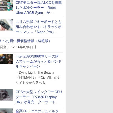
CRTモニター風のLCDを搭載
した水冷クーラー「Retro
Ultra ARGB Sync」が
Thermaltakeから
スリム形状でキーボードとも
組み合わせやすいトラックボ
ールマウス「Nape Pro」が
Keychronから
キバお買い得価格情報（速報版）
 調査日：2026年8月6日 】
Intel Z890/B860マザーの購
入でゲームがもらえるバンド
ルキャンペーン
『Dying Light: The Beast』
『HITMAN 3』『Civ VII』の3
タイトルから選べる
CPSの大型ツインタワーCPU
クーラー「RZ820 Display
BK」が発売、クーラートッ
プに5インチ液晶搭載
全高118.5mmのデュアルタ