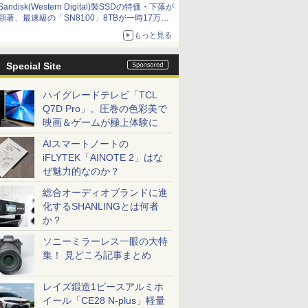
Sandisk(Western Digital)製SSDの特価・下落が
顕著、最速級の「SN8100」8TBが一時17万円
割れ [8月前半のSSD価格]
もっと見る
Special Site
ハイグレードテレビ「TCL
Q7D Pro」。圧巻の色彩美で
映画＆ゲームが極上体験に
AIスマートノートの
iFLYTEK「AINOTE 2」はな
ぜ魅力的なのか？
総合オーディオブランドに進
化するSHANLINGとは何者
か？
ソニーミラーレス一眼の大特
集！ 見どころ記事まとめ
レイズ鍛造1ピースアルミホ
イール「CE28 N-plus」軽量