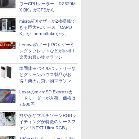
ワーCPUクーラー「RZ620M
X BK」がCPSから
microATXマザーが2枚搭載で
きる巨大PCケース「CAPO
X」がThermaltakeから、カ
ラーは2色
LenovoのノートPCやゲーミ
ングタブレットなどがお得！
楽天お買い物マラソン
準固体モバイルバッテリーな
どグリーンハウス製品がお
得！楽天お買い物マラソン
LexarのmicroSD Expressカ
ードリーダーが入荷、価格は
7,500円
鮮やかなマルチゾーンRGBラ
イティングが特徴のケースフ
ァン「NZXT Ultra RGB」が
発売、計8製品