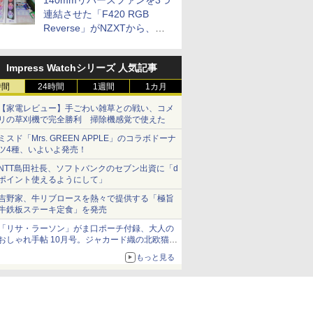
140mmリバースファンを3つ
連結させた「F420 RGB
Reverse」がNZXTから、単
一フレーム採用
Impress Watchシリーズ 人気記事
時間
24時間
1週間
1カ月
【家電レビュー】手ごわい雑草との戦い、コメ
リの草刈機で完全勝利 掃除機感覚で使えた
ミスド「Mrs. GREEN APPLE」のコラボドーナ
ツ4種、いよいよ発売！
NTT島田社長、ソフトバンクのセブン出資に「d
ポイント使えるようにして」
吉野家、牛リブロースを熱々で提供する「極旨
牛鉄板ステーキ定食」を発売
「リサ・ラーソン」がま口ポーチ付録、大人の
おしゃれ手帖 10月号。ジャカード織の北欧猫デ
ザイン
もっと見る