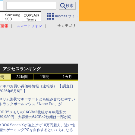
Impress サイト
全カテゴリ
原情報
スマートフォン
アクセスランキング
時間
24時間
1週間
1カ月
アキバお買い得価格情報（速報版） 【 調査日：
2026年8月6日 】
スリム形状でキーボードとも組み合わせやすい
トラックボールマウス「Nape Pro」が
Keychronから
DDR5メモリの16GB×2枚組が今年最安の
39,980円、大容量の64GB×2枚組は一部が続騰
[8月前半のメモリ価格]
XBOX Series Xが値上げで10万円超え。近い性
能のゲーミングPCを自作するといくらになる？
【石田賀津男の『酒の肴にPCゲーム』】