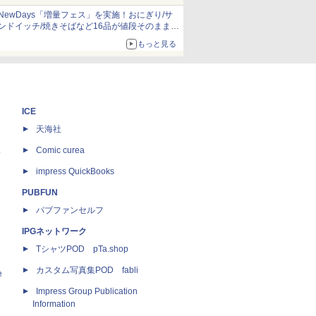
NewDays「増量フェス」を実施！おにぎり/サ
ンドイッチ/焼きそばなど16品が値段そのままで
ボリュームアップ
もっと見る
ICE
天海社
ス
Comic curea
impress QuickBooks
PUBFUN
パブファンセルフ
IPGネットワーク
TシャツPOD pTa.shop
カスタム写真集POD fabli
e
Impress Group Publication
Information