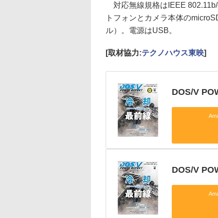
対応無線規格はIEEE 802.11
トフォンとカメラ本体のmicro
ル）。電源はUSB。
[取材協力:
テクノハウス東映
]
DOS/V PO
Am
DOS/V P
Am