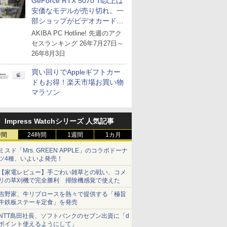
GeForce RTX 5070 Ti以上は
安価なモデルが売り切れ。一
部ショップがビデオカードの
購入制限を実施したニュース
AKIBA PC Hotline! 先週のアク
が注目を集める
セスランキング 26年7月27日～
26年8月3日
買い回りでAppleギフトカー
ドもお得！楽天市場お買い物
マラソン
Impress Watchシリーズ 人気記事
時間
24時間
1週間
1カ月
ミスド「Mrs. GREEN APPLE」のコラボドーナ
ツ4種、いよいよ発売！
【家電レビュー】手ごわい雑草との戦い、コメ
リの草刈機で完全勝利 掃除機感覚で使えた
吉野家、牛リブロースを熱々で提供する「極旨
牛鉄板ステーキ定食」を発売
NTT島田社長、ソフトバンクのセブン出資に「d
ポイント使えるようにして」