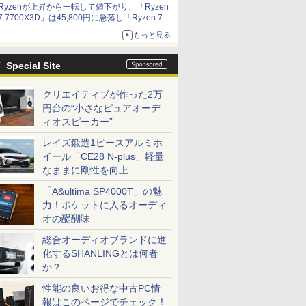
Ryzenが上昇から一転して値下がり、「Ryzen
7 7700X3D」は45,800円に急落し「Ryzen 7
7800X3D」との価格逆転解消 [8月前半のCPU
もっと見る
価格]
Special Site
クリエイティブが作った2万
円台の“小さなピュアオーデ
ィオスピーカー”
レイズ鍛造1ピースアルミホ
イール「CE28 N-plus」軽量
なままに剛性を向上
「A&ultima SP4000T」の魅
力！ポケットに入るオーディ
オの醍醐味
総合オーディオブランドに進
化するSHANLINGとは何者
か？
性能の良いお得な中古PC情
報はこのページでチェック！