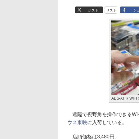
ポスト
リスト
シ
ADS-XHR WIFI
遠隔で視野角を操作できるWi-Fiカ
ウス東映
に入荷している。
店頭価格は3,480円。