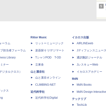
Rittor Music
イカロス出版
dフォーラム
リットーミュージック
AIRLINEweb
ップ担当者フォーラム
楽器探そう!デジマート
Jディフェンスニュー
ness Library
TシャツPOD T-OD
通訳翻訳ジャーナル
セミナー
立東舎
JレスキューWeb
 X（デジタルクロス）
山と溪谷社
イカロスアカデミー
山と溪谷オンライン
MdN
CLIMBING-NET
MdN Books
ブックス
近代科学社
MdN Design Interactiv
ing
近代科学社Digital
テックリブ
TechLib