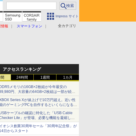
Impress サイト
全カテゴリ
原情報
スマートフォン
アクセスランキング
時間
24時間
1週間
1カ月
DDR5メモリの16GB×2枚組が今年最安の
39,980円、大容量の64GB×2枚組は一部が続騰
[8月前半のメモリ価格]
XBOX Series Xが値上げで10万円超え。近い性
能のゲーミングPCを自作するといくらになる？
【石田賀津男の『酒の肴にPCゲーム』】
USBケーブルの確認に特化した「USB Cable
Checker Lite」が登場、必要な機能を凝縮しコ
ンパクトに 7日発売
イオシス創業30周年セール「30周年記念祭」が
14日からスタート