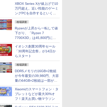
XBOX Series Xが値上げで10
万円超え。近い性能のゲーミ
ングPCを自作するといくら
になる？
相場調査
Ryzenが上昇から一転して値
下がり、「Ryzen 7
7700X3D」は45,800円に急
落し「Ryzen 7 7800X3D」
イオシス創業30周年セール
との価格逆転解消 [8月前半の
「30周年記念祭」が14日か
CPU価格]
らスタート
相場調査
DDR5メモリの16GB×2枚組
が今年最安の39,980円、大容
量の64GB×2枚組は一部が続
騰 [8月前半のメモリ価格]
Xiaomiのスマートフォン・タ
ブレットなどが最大30%オ
フ！楽天お買い物マラソン