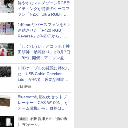
鮮やかなマルチゾーンRGBラ
イティングが特徴のケースフ
ァン「NZXT Ultra RGB」が
発売、計8製品
140mmリバースファンを3つ
連結させた「F420 RGB
Reverse」がNZXTから、単
一フレーム採用
「しぐれうい」とコラボ！神
田明神「納涼祭り」が8月7日
～9日に開催、アニソン盆踊
りや屋台グルメなどもあり
USBケーブルの確認に特化し
た「USB Cable Checker
Lite」が登場、必要な機能を
凝縮しコンパクトに
7日発売
Bluetooth対応のカセットプ
レーヤー「CAS-W100N」が
オーム電機から、価格は
5,940円
石田賀津男の『酒の肴
連載
にPCゲーム』