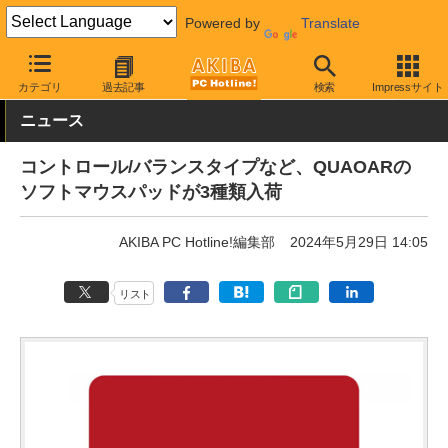
Powered by
Translate
AKIBA PC Hotline!
PC周辺機器
マウスパッド
その他
カテゴリ
過去記事
検索
Impressサイト
ニュース
コントロール/バランスタイプなど、QUAOARの
ソフトマウスパッドが3種類入荷
AKIBA PC Hotline!編集部
2024年5月29日 14:05
リスト