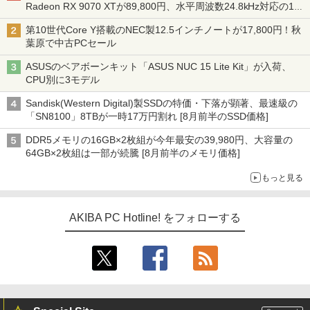
Radeon RX 9070 XTが89,800円、水平周波数24.8kHz対応の17
型モニターが9,801円、暑さ指数連動セール ほか
第10世代Core Y搭載のNEC製12.5インチノートが17,800円！秋
葉原で中古PCセール
ASUSのベアボーンキット「ASUS NUC 15 Lite Kit」が入荷、
CPU別に3モデル
Sandisk(Western Digital)製SSDの特価・下落が顕著、最速級の
「SN8100」8TBが一時17万円割れ [8月前半のSSD価格]
DDR5メモリの16GB×2枚組が今年最安の39,980円、大容量の
64GB×2枚組は一部が続騰 [8月前半のメモリ価格]
もっと見る
AKIBA PC Hotline! をフォローする