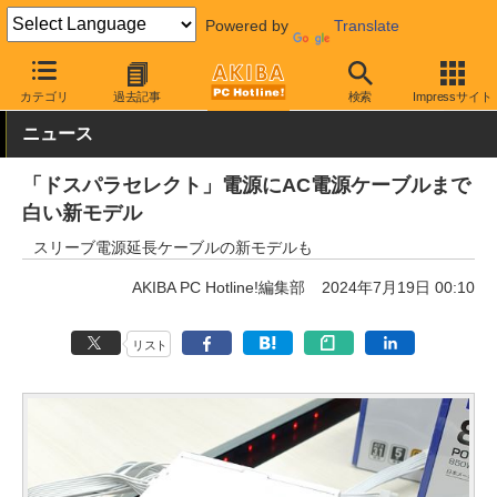
Powered by
Translate
AKIBA PC Hotline!
PCパーツ
PC電源ユニット
その他
カテゴリ
過去記事
検索
Impressサイト
ニュース
「ドスパラセレクト」電源にAC電源ケーブルまで
白い新モデル
スリーブ電源延長ケーブルの新モデルも
AKIBA PC Hotline!編集部
2024年7月19日 00:10
リスト