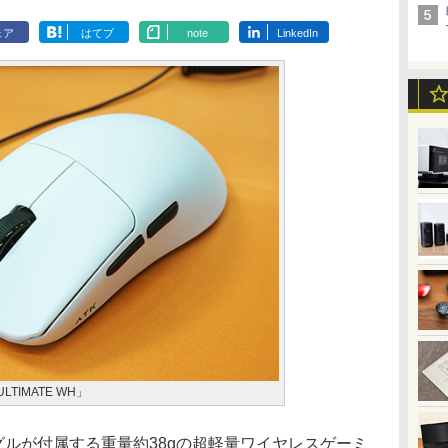
ェア
はてブ
note
LinkedIn
 ULTIMATE WH」
ングルが付属する重量約38gの超軽量ワイヤレスゲーミ