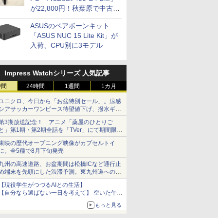
が22,800円！秋葉原で中古
PCセール
ASUSのベアボーンキット
「ASUS NUC 15 Lite Kit」が
入荷、CPU別に3モデル
Impress Watchシリーズ 人気記事
時間
24時間
1週間
1カ月
ユニクロ、今日から「お盆特別セール」。涼感
シアサッカーワンピース待望値下げ、撥水ギア
ショーツは1990円に
第3期放送記念！ アニメ「薬屋のひとりご
と」第1期・第2期全話を「TVer」にて期間限定
で順次無料配信開始
東映の歴代オープニング映像がカプセルトイ
に。全5種で8月下旬発売
九州の高速道路、お盆期間は松橋ICなど通行止
め端末を先頭にした渋滞予測。東九州道への迂
回は料金調整を実施
【現役学生がつづるAIとの生活】
【自分なら選ばない一日を考えて】 空いた午後
をチャッピーに捧げたら、思わぬ絶景に出会っ
もっと見る
た話