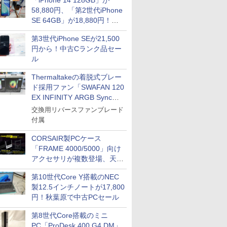
「iPhone 14 128GB」が
58,880円、「第2世代iPhone
SE 64GB」が18,880円！中
古Bランク品セール
第3世代iPhone SEが21,500
円から！中古Cランク品セー
ル
Thermaltakeの着脱式ブレー
ド採用ファン「SWAFAN 120
EX INFINITY ARGB Sync」
に単品パッケージ
交換用リバースファンブレード
付属
CORSAIR製PCケース
「FRAME 4000/5000」向け
アクセサリが複数登場、天然
木製パネルや背面コネクタ対
第10世代Core Y搭載のNEC
応トレイなど
製12.5インチノートが17,800
円！秋葉原で中古PCセール
第8世代Core搭載のミニ
PC「ProDesk 400 G4 DM」