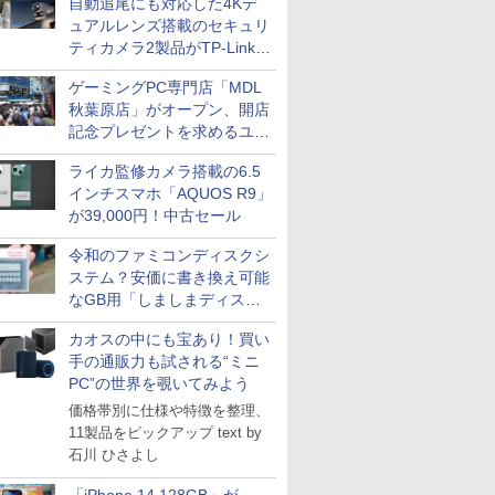
自動追尾にも対応した4Kデ
ュアルレンズ搭載のセキュリ
ティカメラ2製品がTP-Linkか
ら
ゲーミングPC専門店「MDL
秋葉原店」がオープン、開店
記念プレゼントを求めるユー
ザーが押し寄せ長蛇の列に
ライカ監修カメラ搭載の6.5
インチスマホ「AQUOS R9」
が39,000円！中古セール
令和のファミコンディスクシ
ステム？安価に書き換え可能
なGB用「しましまディスク
システム」
カオスの中にも宝あり！買い
手の通販力も試される“ミニ
PC”の世界を覗いてみよう
価格帯別に仕様や特徴を整理、
11製品をピックアップ text by
石川 ひさよし