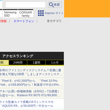
Impress サイト
全カテゴリ
原情報
スマートフォン
アクセスランキング
時間
24時間
1週間
1カ月
令和のファミコンディスクシステム？安価に書
き換え可能なGB用「しましまディスクシステ
ム」
「Pixel 8」が42,300円から、「Pixel 10 Pro
Fold」が169,800円から！秋葉原で中古のPixel
シリーズがお買い得
アキバお買い得価格情報（8月6日～7日調査）
お盆セール、Radeon RX 9070 XTが89,800
円、水平周波数24.8kHz対応の17型モニターが
ライカ監修カメラ搭載の6.5インチスマホ
9,801円、暑さ指数連動セール ほか
「AQUOS R9」が39,000円！中古セール