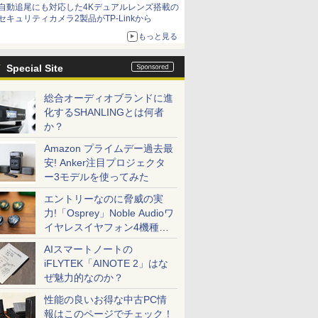
自動追尾にも対応した4Kデュアルレンズ搭載の
セキュリティカメラ2製品がTP-Linkから
もっと見る
Special Site
総合オーディオブランドに進
化するSHANLINGとは何者
か？
Amazon プライムデー過去最
安! Anker注目プロジェクタ
ー3モデルを使ってみた
エントリーなのに脅威の実
力!「Osprey」Noble Audioワ
イヤレスイヤフォン4機種を
一気に聴く
AIスマートノートの
iFLYTEK「AINOTE 2」はな
ぜ魅力的なのか？
性能の良いお得な中古PC情
報はこのページでチェック！