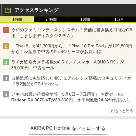
アクセスランキング
1時間
24時間
1週間
1カ月
令和のファミコンディスクシステム？安価に書き換え可能なGB
用「しましまディスクシステム」
「Pixel 8」が42,300円から、「Pixel 10 Pro Fold」が169,800円
から！秋葉原で中古のPixelシリーズがお買い得
ライカ監修カメラ搭載の6.5インチスマホ「AQUOS R9」が
39,000円！中古セール
自動追尾にも対応した4Kデュアルレンズ搭載のセキュリティカ
メラ2製品がTP-Linkから
アキバお買い得価格情報（8月6日～7日調査） お盆セール、
Radeon RX 9070 XTが89,800円、水平周波数24.8kHz対応の17
型モニターが9,801円、暑さ指数連動セール ほか
もっと見る
AKIBA PC Hotline! をフォローする