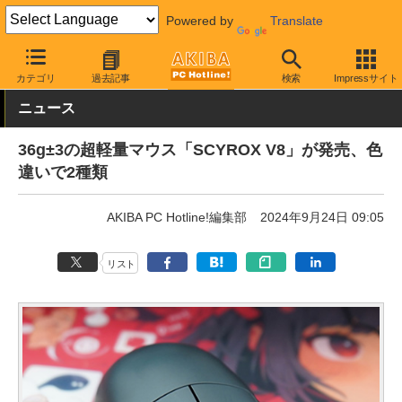
Powered by
Translate
AKIBA PC Hotline!
PC周辺機器
マウス
ゲーミングマウス
カテゴリ
過去記事
検索
Impressサイト
ニュース
36g±3の超軽量マウス「SCYROX V8」が発売、色
違いで2種類
AKIBA PC Hotline!編集部
2024年9月24日 09:05
リスト