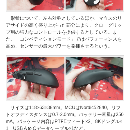
形状について、左右対称としているほか、マウスのリ
アサイドの高く盛り上がった部分により、クローグリッ
プ用の強力なコントロールを提供するとしている。ま
た、「コンペティションモード」ではパフォーマンスを
高め、センサーの最大パワーを発揮させるという。
サイズは118×63×38mm。MCUはNordic52840。リフ
トオフディスタンスは0.7-2.0mm。バッテリー容量は250
mA。パッケージ内容はPTFEフィート×2、8Kドングル×
1、USB A to Cデータケーブル×1など。