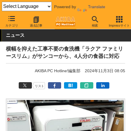
Powered by
Translate
AKIBA PC Hotline!
白物家電
カテゴリ
過去記事
検索
Impressサイト
ニュース
横幅を抑えた工事不要の食洗機「ラクア ファミリ
ースリム」がサンコーから、4人分の食器に対応
AKIBA PC Hotline!編集部
2024年11月3日 08:05
リスト