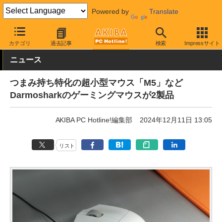
Powered by
Translate
AKIBA PC Hotline!
PC周辺機器
マウス
ゲーミングマウス
カテゴリ
過去記事
検索
Impressサイト
ニュース
つまみ持ち特化の超小型マウス「M5」など
Darmosharkのゲーミングマウスが2製品
AKIBA PC Hotline!編集部
2024年12月11日 13:05
リスト