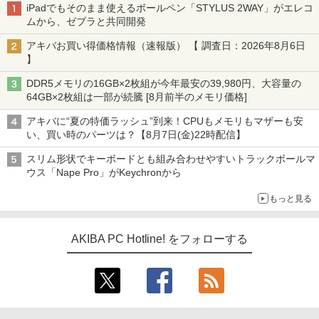
iPadでもそのまま使えるボールペン「STYLUS 2WAY」がエレコ
ムから、ゼブラと共同開発
アキバお買い得価格情報（速報版） 【 調査日：2026年8月6日
】
DDR5メモリの16GB×2枚組が今年最安の39,980円、大容量の
64GB×2枚組は一部が続騰 [8月前半のメモリ価格]
アキバに“夏の特価ラッシュ”到来！CPUもメモリもマザーも安
い、買い時のパーツは？【8月7日(金)22時配信】
スリム形状でキーボードとも組み合わせやすいトラックボールマ
ウス「Nape Pro」がKeychronから
もっと見る
AKIBA PC Hotline! をフォローする