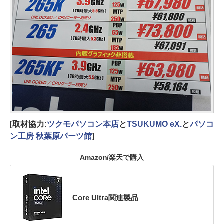
[取材協力:
ツクモパソコン本店
と
TSUKUMO eX.
と
パソコ
ン工房 秋葉原パーツ館
]
Amazon/楽天で購入
Core Ultra関連製品