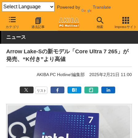
Powered by
Translate
AKIBA PC Hotline!
PCパーツ
CPU
Intel
カテゴリ
過去記事
検索
Impressサイト
ニュース
Arrow Lake-Sの新モデル「Core Ultra 7 265」が
発売、“K付き”より高値
AKIBA PC Hotline!編集部
2025年2月21日 11:00
リスト