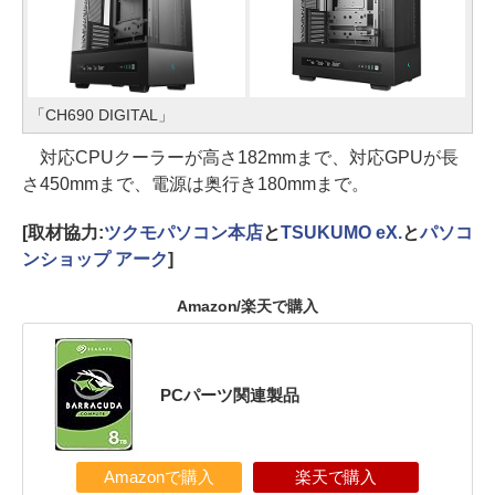
「CH690 DIGITAL」
対応CPUクーラーが高さ182mmまで、対応GPUが長
さ450mmまで、電源は奥行き180mmまで。
[取材協力:
ツクモパソコン本店
と
TSUKUMO eX.
と
パソコ
ンショップ アーク
]
Amazon/楽天で購入
PCパーツ関連製品
Amazonで購入
楽天で購入