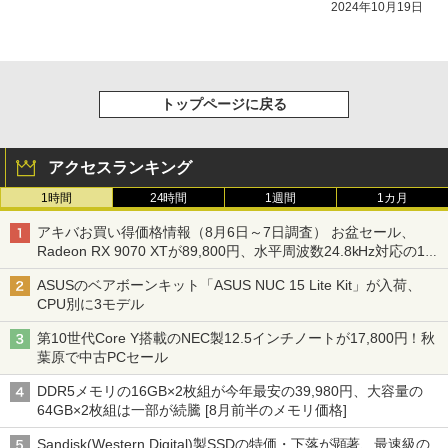
2024年10月19日
トップページに戻る
アクセスランキング
1時間
24時間
1週間
1カ月
アキバお買い得価格情報（8月6日～7日調査） お盆セール、
Radeon RX 9070 XTが89,800円、水平周波数24.8kHz対応の17
型モニターが9,801円、暑さ指数連動セール ほか
ASUSのベアボーンキット「ASUS NUC 15 Lite Kit」が入荷、
CPU別に3モデル
第10世代Core Y搭載のNEC製12.5インチノートが17,800円！秋
葉原で中古PCセール
DDR5メモリの16GB×2枚組が今年最安の39,980円、大容量の
64GB×2枚組は一部が続騰 [8月前半のメモリ価格]
Sandisk(Western Digital)製SSDの特価・下落が顕著、最速級の