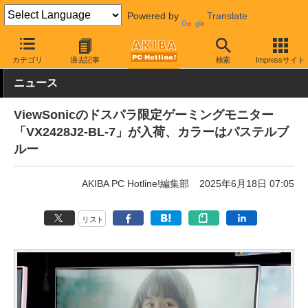
Powered by
Translate
AKIBA PC Hotline!
PC周辺機器
液晶ディスプレイ・モニター
V
カテゴリ
過去記事
検索
Impressサイト
ニュース
ViewSonicのドスパラ限定ゲーミングモニター
「VX2428J2-BL-7」が入荷、カラーはパステルブ
ルー
AKIBA PC Hotline!編集部
2025年6月18日 07:05
リスト