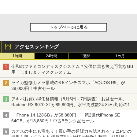
トップページに戻る
アクセスランキング
1時間
24時間
1週間
1カ月
令和のファミコンディスクシステム？安価に書き換え可能なGB
用「しましまディスクシステム」
ライカ監修カメラ搭載の6.5インチスマホ「AQUOS R9」が
39,000円！中古セール
アキバお買い得価格情報（8月6日～7日調査） お盆セール、
Radeon RX 9070 XTが89,800円、水平周波数24.8kHz対応の17
型モニターが9,801円、暑さ指数連動セール ほか
「iPhone 14 128GB」が58,880円、「第2世代iPhone SE
64GB」が18,880円！中古Bランク品セール
カオスの中にも宝あり！買い手の通販力も試される“ミニPC”の