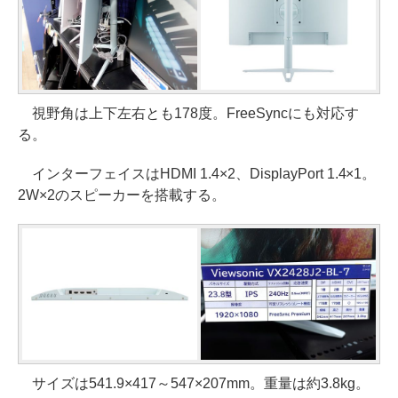
視野角は上下左右とも178度。FreeSyncにも対応す
る。
インターフェイスはHDMI 1.4×2、DisplayPort 1.4×1。
2W×2のスピーカーを搭載する。
サイズは541.9×417～547×207mm。重量は約3.8kg。