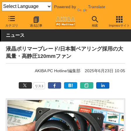
Powered by
Translate
AKIBA PC Hotline!
PCパーツ
ファン関連製品
ケースファン
カテゴリ
過去記事
検索
Impressサイト
ニュース
液晶ポリマーブレード/日本製ベアリング採用の大
風量・高静圧120mmファン
AKIBA PC Hotline!編集部
2025年6月23日 10:05
リスト