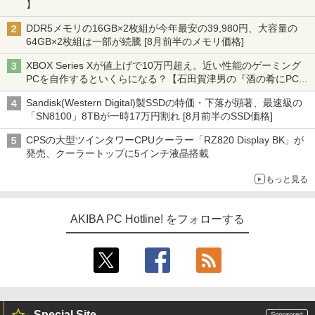
】
DDR5メモリの16GB×2枚組が今年最安の39,980円、大容量の
64GB×2枚組は一部が続騰 [8月前半のメモリ価格]
XBOX Series Xが値上げで10万円超え。近い性能のゲーミング
PCを自作するといくらになる？【石田賀津男の『酒の肴にPCゲ
ーム』】
Sandisk(Western Digital)製SSDの特価・下落が顕著、最速級の
「SN8100」8TBが一時17万円割れ [8月前半のSSD価格]
CPSの大型ツインタワーCPUクーラー「RZ820 Display BK」が
発売、クーラートップに5インチ液晶搭載
もっと見る
AKIBA PC Hotline! をフォローする
Special Site