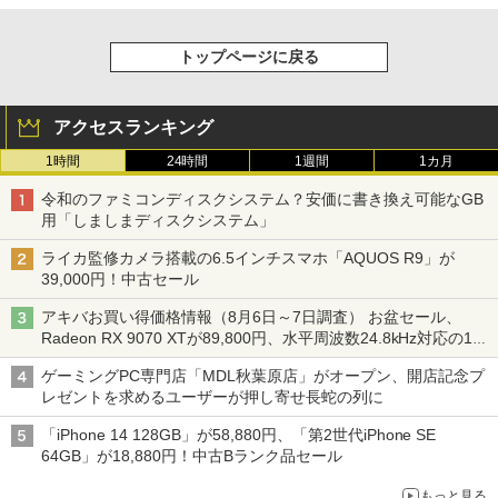
トップページに戻る
アクセスランキング
1時間
24時間
1週間
1カ月
令和のファミコンディスクシステム？安価に書き換え可能なGB
用「しましまディスクシステム」
ライカ監修カメラ搭載の6.5インチスマホ「AQUOS R9」が
39,000円！中古セール
アキバお買い得価格情報（8月6日～7日調査） お盆セール、
Radeon RX 9070 XTが89,800円、水平周波数24.8kHz対応の17
型モニターが9,801円、暑さ指数連動セール ほか
ゲーミングPC専門店「MDL秋葉原店」がオープン、開店記念プ
レゼントを求めるユーザーが押し寄せ長蛇の列に
「iPhone 14 128GB」が58,880円、「第2世代iPhone SE
64GB」が18,880円！中古Bランク品セール
もっと見る