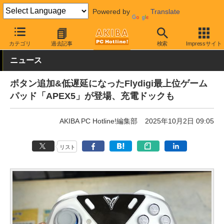
Powered by
Translate
AKIBA PC Hotline!
PC周辺機器
ゲーミングデバイス
ゲームパ
カテゴリ
過去記事
検索
Impressサイト
ニュース
ボタン追加&低遅延になったFlydigi最上位ゲーム
パッド「APEX5」が登場、充電ドックも
AKIBA PC Hotline!編集部
2025年10月2日 09:05
リスト