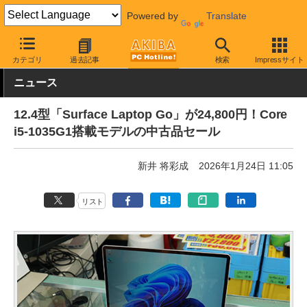
Powered by
Translate
AKIBA PC Hotline!
秋葉原情報
価格情報
特価情報
カテゴリ
過去記事
検索
Impressサイト
ニュース
12.4型「Surface Laptop Go」が24,800円！Core
i5-1035G1搭載モデルの中古品セール
新井 将彩成
2026年1月24日 11:05
リスト