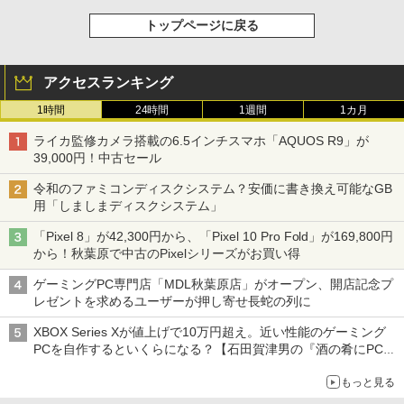
トップページに戻る
アクセスランキング
1時間
24時間
1週間
1カ月
ライカ監修カメラ搭載の6.5インチスマホ「AQUOS R9」が
39,000円！中古セール
令和のファミコンディスクシステム？安価に書き換え可能なGB
用「しましまディスクシステム」
「Pixel 8」が42,300円から、「Pixel 10 Pro Fold」が169,800円
から！秋葉原で中古のPixelシリーズがお買い得
ゲーミングPC専門店「MDL秋葉原店」がオープン、開店記念プ
レゼントを求めるユーザーが押し寄せ長蛇の列に
XBOX Series Xが値上げで10万円超え。近い性能のゲーミング
PCを自作するといくらになる？【石田賀津男の『酒の肴にPCゲ
ーム』】
もっと見る