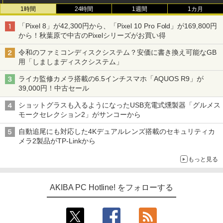
1時間
24時間
1週間
1カ月
「Pixel 8」が42,300円から、「Pixel 10 Pro Fold」が169,800円
から！秋葉原で中古のPixelシリーズがお買い得
令和のファミコンディスクシステム？安価に書き換え可能なGB
用「しましまディスクシステム」
ライカ監修カメラ搭載の6.5インチスマホ「AQUOS R9」が
39,000円！中古セール
ショットグラスも入るようになったUSB充電式燻製器「グルメス
モークセレクション2」がサンコーから
自動追尾にも対応した4Kデュアルレンズ搭載のセキュリティカ
メラ2製品がTP-Linkから
もっと見る
AKIBA PC Hotline! をフォローする