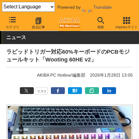
Powered by
Translate
AKIBA PC Hotline!
PC周辺機器
キーボード
その他
カテゴリ
過去記事
検索
Impressサイト
ニュース
ラピッドトリガー対応60%キーボードのPCBモジ
ュールキット「Wooting 60HE v2」
AKIBA PC Hotline!編集部
2026年1月28日 13:05
リスト