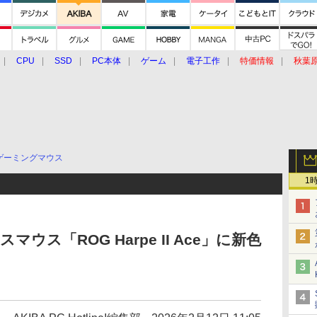
CPU
SSD
PC本体
ゲーム
電子工作
特価情報
秋葉
グルメ
イベント
価格動向
ゲーミングマウス
1
ウス「ROG Harpe II Ace」に新色