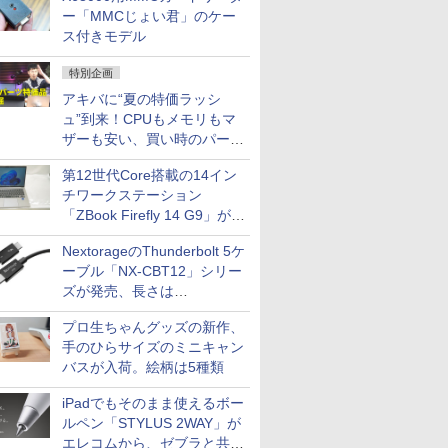
ー「MMCじょい君」のケー
ス付きモデル
特別企画
アキバに“夏の特価ラッシ
ュ”到来！CPUもメモリもマ
ザーも安い、買い時のパーツ
は？【8月7日(金)22時配信】
第12世代Core搭載の14イン
チワークステーション
「ZBook Firefly 14 G9」が
79,800円！秋葉原で中古PC
NextorageのThunderbolt 5ケ
セール
ーブル「NX-CBT12」シリー
ズが発売、長さは
30cm/50cm/1mの3種類
プロ生ちゃんグッズの新作、
手のひらサイズのミニキャン
バスが入荷。絵柄は5種類
iPadでもそのまま使えるボー
ルペン「STYLUS 2WAY」が
エレコムから、ゼブラと共同