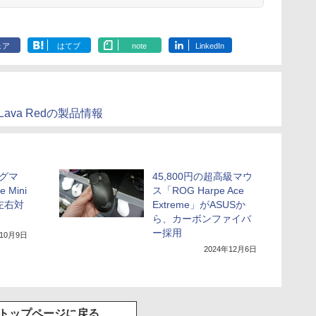
ェア
はてブ
note
LinkedIn
use Lava Redの製品情報
ングマ
45,800円の超高級マウ
 Mini
ス「ROG Harpe Ace
左右対
Extreme」がASUSか
ら、カーボンファイバ
ー採用
年10月9日
2024年12月6日
トップページに戻る