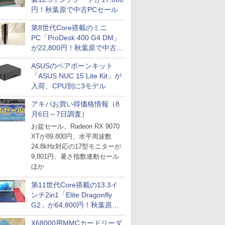
円！秋葉原で中古PCセール
第8世代Core搭載のミニ
PC「ProDesk 400 G4 DM」
が22,800円！秋葉原で中古
PCセール
ASUSのベアボーンキット
「ASUS NUC 15 Lite Kit」が
入荷、CPU別に3モデル
アキバお買い得価格情報（8
月6日～7日調査）
お盆セール、Radeon RX 9070
XTが89,800円、水平周波数
24.8kHz対応の17型モニターが
9,801円、暑さ指数連動セール
ほか
第11世代Core搭載の13.3イ
ンチ2in1「Elite Dragonfly
G2」が64,800円！秋葉原で
中古PCセール
X68000用MMCカードリーダ