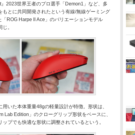
nt』2023世界王者のプロ選手「Demon1」など、多
をもとに共同開発されたという有線/無線ゲーミング
ROG Harpe II Ace」のバリエーションモデル
同じ。
用いた本体重量48gの軽量設計が特徴。形状は、
Aim Lab Edition」のクローグリップ形状をベースに、
リップでも快適な形状に調整されているという。