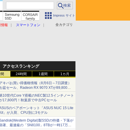
Impress サイト
全カテゴリ
原情報
スマートフォン
アクセスランキング
時間
24時間
1週間
1カ月
アキバお買い得価格情報（8月6日～7日調査）
お盆セール、Radeon RX 9070 XTが89,800
円、水平周波数24.8kHz対応の17型モニターが
第10世代Core Y搭載のNEC製12.5インチノート
9,801円、暑さ指数連動セール ほか
が17,800円！秋葉原で中古PCセール
ASUSのベアボーンキット「ASUS NUC 15 Lite
Kit」が入荷、CPU別に3モデル
Sandisk(Western Digital)製SSDの特価・下落が
顕著、最速級の「SN8100」8TBが一時17万円
割れ [8月前半のSSD価格]