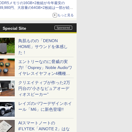
DDR5メモリの16GB×2枚組が今年最安の
39,980円、大容量の64GB×2枚組は一部が続騰
[8月前半のメモリ価格]
もっと見る
Special Site
鳥肌ものの「DENON
HOME」サウンドを体感し
た！
エントリーなのに脅威の実
力!「Osprey」Noble Audioワ
イヤレスイヤフォン4機種を
一気に聴く
クリエイティブが作った2万
円台の“小さなピュアオーデ
ィオスピーカー”
レイズのパワーデザインホイ
ール「M6」に新色登場!!
AIスマートノートの
iFLYTEK「AINOTE 2」はな