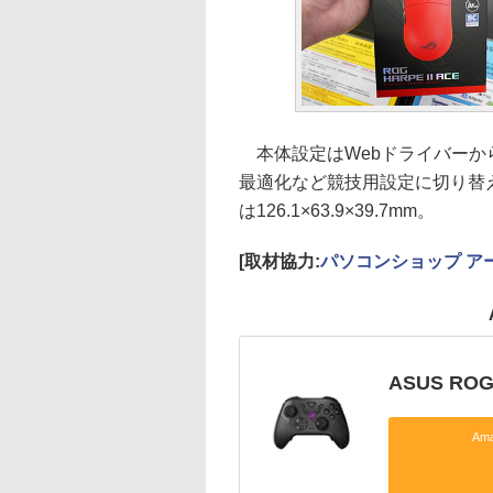
本体設定はWebドライバーから
最適化など競技用設定に切り替
は126.1×63.9×39.7mm。
[取材協力:
パソコンショップ ア
ASUS R
Am