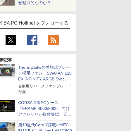
ぜ魅力的なのか？
KIBA PC Hotline! をフォローする
新記事
Thermaltakeの着脱式ブレー
ド採用ファン「SWAFAN 120
EX INFINITY ARGB Sync」
に単品パッケージ
交換用リバースファンブレード
付属
CORSAIR製PCケース
「FRAME 4000/5000」向け
アクセサリが複数登場、天然
木製パネルや背面コネクタ対
第10世代Core Y搭載のNEC
応トレイなど
製12.5インチノートが17,800