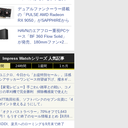
開発
デュアルファンクーラー搭載
の「PULSE AMD Radeon
RX 9050」がSAPPHIREから
HAVNのエアフロー重視PCケ
ース「BF 360 Flow Solid」
が発売、180mmファン×2搭
載
Impress Watchシリーズ 人気記事
時間
24時間
1週間
1カ月
ユニクロ、今日から「お盆特別セール」。涼感
シアサッカーワンピース待望値下げ、撥水ギア
ショーツは1990円に
【家電レビュー】手ごわい雑草との戦い、コメ
リの草刈機で完全勝利 掃除機感覚で使えた
NTT島田社長、ソフトバンクのセブン出資に「d
ポイント使えるようにして」
「オクトパストラベラー」70%オフで1,643
円！ もうすぐ終了のセール情報まとめ【8月8日
更新】
KDDI、楽天へのローミングを9月末で終了
ニンテンドーeショップでは「大神 絶景版」が