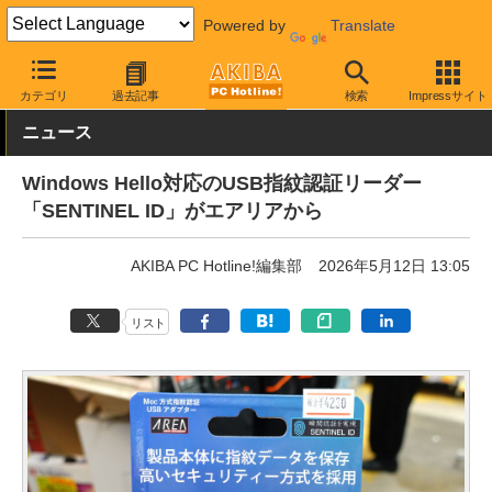
Powered by
Translate
AKIBA PC Hotline!
PC周辺機器
その他PC関連
その他
カテゴリ
過去記事
検索
Impressサイト
ニュース
Windows Hello対応のUSB指紋認証リーダー
「SENTINEL ID」がエアリアから
AKIBA PC Hotline!編集部
2026年5月12日 13:05
リスト