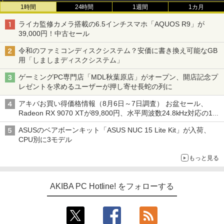
1時間
24時間
1週間
1カ月
ライカ監修カメラ搭載の6.5インチスマホ「AQUOS R9」が
39,000円！中古セール
令和のファミコンディスクシステム？安価に書き換え可能なGB
用「しましまディスクシステム」
ゲーミングPC専門店「MDL秋葉原店」がオープン、開店記念プ
レゼントを求めるユーザーが押し寄せ長蛇の列に
アキバお買い得価格情報（8月6日～7日調査） お盆セール、
Radeon RX 9070 XTが89,800円、水平周波数24.8kHz対応の17
型モニターが9,801円、暑さ指数連動セール ほか
ASUSのベアボーンキット「ASUS NUC 15 Lite Kit」が入荷、
CPU別に3モデル
もっと見る
AKIBA PC Hotline! をフォローする