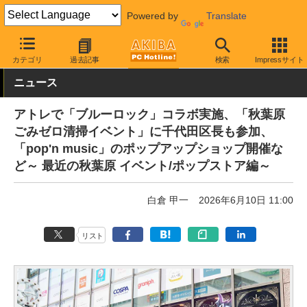
Powered by
Translate
AKIBA PC Hotline!
秋葉原情報
スポット情報
ショップ
カテゴリ
過去記事
検索
Impressサイト
ニュース
アトレで「ブルーロック」コラボ実施、「秋葉原
ごみゼロ清掃イベント」に千代田区長も参加、
「pop'n music」のポップアップショップ開催な
ど～ 最近の秋葉原 イベント/ポップストア編～
白倉 甲一
2026年6月10日 11:00
リスト