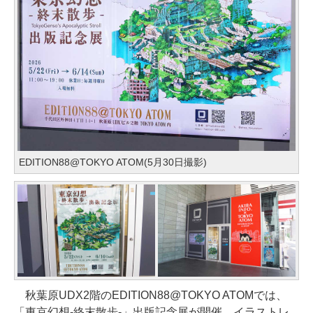
EDITION88@TOKYO ATOM(5月30日撮影)
秋葉原UDX2階のEDITION88@TOKYO ATOMでは、
「東京幻想-終末散歩-」出版記念展が開催。イラストレ