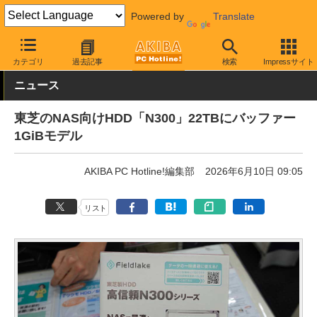
Powered by
Translate
AKIBA PC Hotline!
PCパーツ
HDD（ハードディスク）
東芝
カテゴリ
過去記事
検索
Impressサイト
ニュース
東芝のNAS向けHDD「N300」22TBにバッファー
1GiBモデル
AKIBA PC Hotline!編集部
2026年6月10日 09:05
リスト