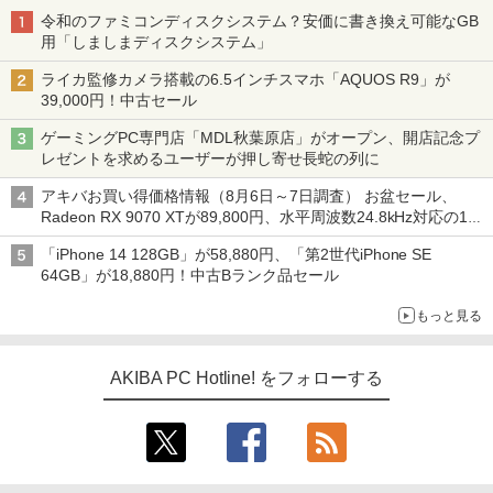
令和のファミコンディスクシステム？安価に書き換え可能なGB
用「しましまディスクシステム」
ライカ監修カメラ搭載の6.5インチスマホ「AQUOS R9」が
39,000円！中古セール
ゲーミングPC専門店「MDL秋葉原店」がオープン、開店記念プ
レゼントを求めるユーザーが押し寄せ長蛇の列に
アキバお買い得価格情報（8月6日～7日調査） お盆セール、
Radeon RX 9070 XTが89,800円、水平周波数24.8kHz対応の17
型モニターが9,801円、暑さ指数連動セール ほか
「iPhone 14 128GB」が58,880円、「第2世代iPhone SE
64GB」が18,880円！中古Bランク品セール
もっと見る
AKIBA PC Hotline! をフォローする