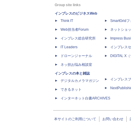
Group site links
インプレスのビジネスWeb
Think IT
SmartGri
Web担当者Forum
ネットショ
インプレス総合研究所
Impress Busi
IT Leaders
インプレス
ドローンジャーナル
DIGITAL
ネッ担お悩み相談室
インプレスの本と雑誌
インプレス
デジタルカメラマガジン
NextPublish
できるネット
インターネット白書ARCHIVES
本サイトのご利用について
お問い合わせ