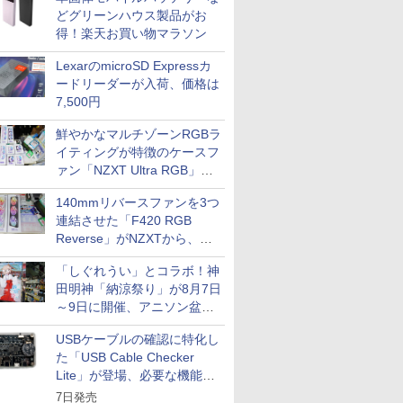
どグリーンハウス製品がお
得！楽天お買い物マラソン
LexarのmicroSD Expressカ
ードリーダーが入荷、価格は
7,500円
鮮やかなマルチゾーンRGBラ
イティングが特徴のケースフ
ァン「NZXT Ultra RGB」が
発売、計8製品
140mmリバースファンを3つ
連結させた「F420 RGB
Reverse」がNZXTから、単
一フレーム採用
「しぐれうい」とコラボ！神
田明神「納涼祭り」が8月7日
～9日に開催、アニソン盆踊
りや屋台グルメなどもあり
USBケーブルの確認に特化し
た「USB Cable Checker
Lite」が登場、必要な機能を
凝縮しコンパクトに
7日発売