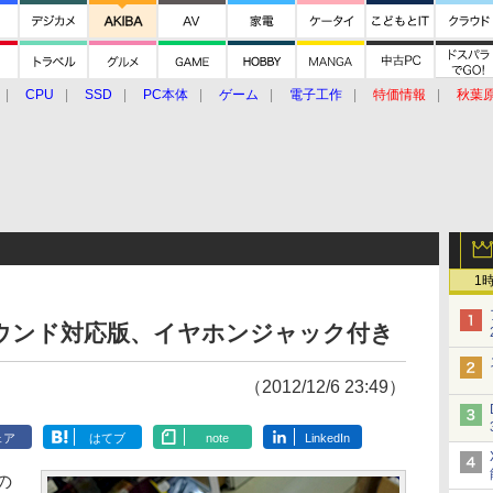
CPU
SSD
PC本体
ゲーム
電子工作
特価情報
秋葉
グルメ
イベント
価格動向
1
にサウンド対応版、イヤホンジャック付き
（2012/12/6 23:49）
ェア
はてブ
note
LinkedIn
の