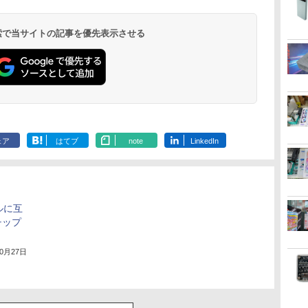
 検索で当サイトの記事を優先表示させる
ェア
はてブ
note
LinkedIn
ブルに互
チップ
10月27日