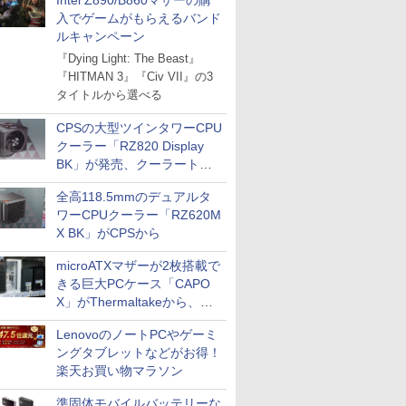
Intel Z890/B860マザーの購
入でゲームがもらえるバンド
ルキャンペーン
『Dying Light: The Beast』
『HITMAN 3』『Civ VII』の3
タイトルから選べる
CPSの大型ツインタワーCPU
クーラー「RZ820 Display
BK」が発売、クーラートッ
プに5インチ液晶搭載
全高118.5mmのデュアルタ
ワーCPUクーラー「RZ620M
X BK」がCPSから
microATXマザーが2枚搭載で
きる巨大PCケース「CAPO
X」がThermaltakeから、カ
ラーは2色
LenovoのノートPCやゲーミ
ングタブレットなどがお得！
楽天お買い物マラソン
準固体モバイルバッテリーな