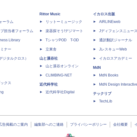
Rittor Music
イカロス出版
dフォーラム
リットーミュージック
AIRLINEweb
ップ担当者フォーラム
楽器探そう!デジマート
Jディフェンスニュー
ness Library
TシャツPOD T-OD
通訳翻訳ジャーナル
セミナー
立東舎
JレスキューWeb
 X（デジタルクロス）
山と溪谷社
イカロスアカデミー
山と溪谷オンライン
MdN
CLIMBING-NET
MdN Books
ブックス
近代科学社
MdN Design Interactiv
ing
近代科学社Digital
テックリブ
TechLib
広告掲載のご案内
編集部へのご連絡
プライバシーポリシー
会社概要