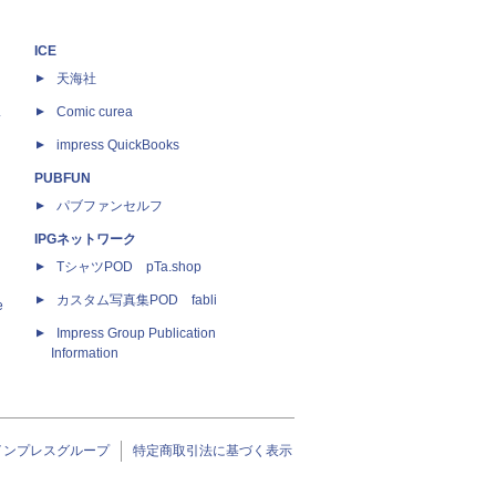
ICE
天海社
ス
Comic curea
impress QuickBooks
PUBFUN
パブファンセルフ
IPGネットワーク
TシャツPOD pTa.shop
カスタム写真集POD fabli
e
Impress Group Publication
Information
インプレスグループ
特定商取引法に基づく表示