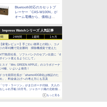
Bluetooth対応のカセットプ
レーヤー「CAS-W100N」が
オーム電機から、価格は
5,940円
Impress Watchシリーズ 人気記事
時間
24時間
1週間
1カ月
【家電レビュー】手ごわい雑草との戦い、コメ
リの草刈機で完全勝利 掃除機感覚で使えた
NTT島田社長、ソフトバンクのセブン出資に「d
ポイント使えるようにして」
ミスド「Mrs. GREEN APPLE」のコラボドーナ
ツ4種、いよいよ発売！
ドコモ前田社長が「ahamo40GB化は検証のた
め」、料金値上げへの考え方にも言及
「リサ・ラーソン」がま口ポーチ付録、大人の
おしゃれ手帖 10月号。ジャカード織の北欧猫デ
ザイン
もっと見る