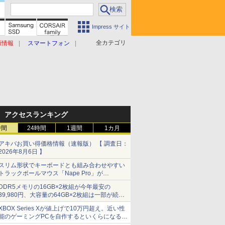
Impress サイト
全カテゴリ
原情報
スマートフォン
アクセスランキング
時間
24時間
1週間
1カ月
アキバお買い得価格情報（速報版） 【 調査日：
2026年8月6日 】
スリム形状でキーボードとも組み合わせやすい
トラックボールマウス「Nape Pro」が
Keychronから
DDR5メモリの16GB×2枚組が今年最安の
39,980円、大容量の64GB×2枚組は一部が続騰
[8月前半のメモリ価格]
XBOX Series Xが値上げで10万円超え。近い性
能のゲーミングPCを自作するといくらになる？
【石田賀津男の『酒の肴にPCゲーム』】