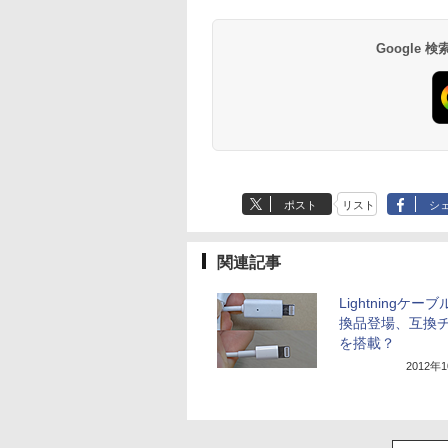
Google
ポスト
リスト
シ
関連記事
Lightningケー
換品登場、互換
を搭載？
2012年