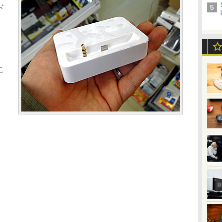
ド
は
こ