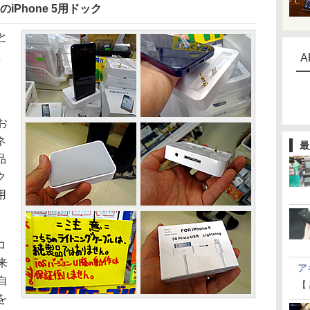
のiPhone 5用ドック
と
た
A
お
ネ
最
品
ク
用
コ
来
ア
自
【
を