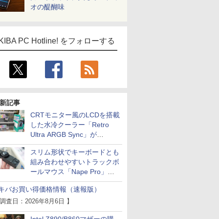
オの醍醐味
KIBA PC Hotline! をフォローする
新記事
CRTモニター風のLCDを搭載
した水冷クーラー「Retro
Ultra ARGB Sync」が
Thermaltakeから
スリム形状でキーボードとも
組み合わせやすいトラックボ
ールマウス「Nape Pro」が
Keychronから
キバお買い得価格情報（速報版）
 調査日：2026年8月6日 】