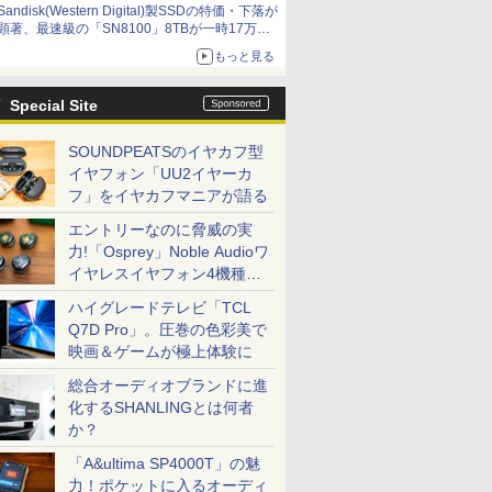
Sandisk(Western Digital)製SSDの特価・下落が
顕著、最速級の「SN8100」8TBが一時17万円
割れ [8月前半のSSD価格]
もっと見る
Special Site
SOUNDPEATSのイヤカフ型
イヤフォン「UU2イヤーカ
フ」をイヤカフマニアが語る
エントリーなのに脅威の実
力!「Osprey」Noble Audioワ
イヤレスイヤフォン4機種を
一気に聴く
ハイグレードテレビ「TCL
Q7D Pro」。圧巻の色彩美で
映画＆ゲームが極上体験に
総合オーディオブランドに進
化するSHANLINGとは何者
か？
「A&ultima SP4000T」の魅
力！ポケットに入るオーディ