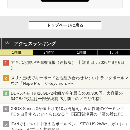
トップページに戻る
アクセスランキング
1時間
24時間
1週間
1カ月
アキバお買い得価格情報（速報版） 【 調査日：2026年8月6日
】
スリム形状でキーボードとも組み合わせやすいトラックボールマ
ウス「Nape Pro」がKeychronから
DDR5メモリの16GB×2枚組が今年最安の39,980円、大容量の
64GB×2枚組は一部が続騰 [8月前半のメモリ価格]
XBOX Series Xが値上げで10万円超え。近い性能のゲーミング
PCを自作するといくらになる？【石田賀津男の『酒の肴にPCゲ
ーム』】
iPadでもそのまま使えるボールペン「STYLUS 2WAY」がエレコ
ムから、ゼブラと共同開発