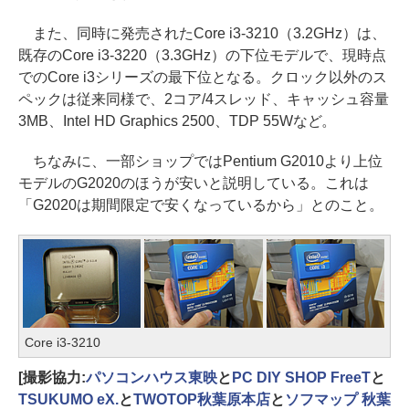
また、同時に発売されたCore i3-3210（3.2GHz）は、
既存のCore i3-3220（3.3GHz）の下位モデルで、現時点
でのCore i3シリーズの最下位となる。クロック以外のス
ペックは従来同様で、2コア/4スレッド、キャッシュ容量
3MB、Intel HD Graphics 2500、TDP 55Wなど。
ちなみに、一部ショップではPentium G2010より上位
モデルのG2020のほうが安いと説明している。これは
「G2020は期間限定で安くなっているから」とのこと。
Core i3-3210
[撮影協力:
パソコンハウス東映
と
PC DIY SHOP FreeT
と
TSUKUMO eX.
と
TWOTOP秋葉原本店
と
ソフマップ 秋葉