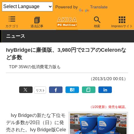
Powered by
Translate
AKIBA PC Hotline!
PCパーツ
CPU
Intel
カテゴリ
過去記事
検索
Impressサイト
ニュース
IvyBridgeに廉価版、3,980円で2コアのCeleronな
ど多数
TDP 35Wの低消費電力版も
（2013/1/20 00:01）
リスト
（1/20更新）発売を確認。
Ivy Bridgeの新たな下位モ
デル多数が20日（日）に発
売された。Ivy Bridge版Cele