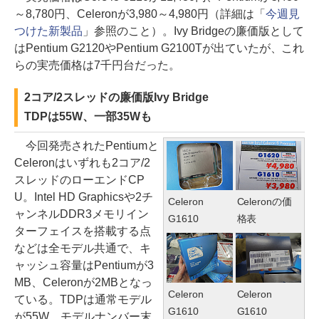
～8,780円、Celeronが3,980～4,980円（詳細は「
今週見
つけた新製品
」参照のこと）。Ivy Bridgeの廉価版として
はPentium G2120やPentium G2100Tが出ていたが、これ
らの実売価格は7千円台だった。
2コア/2スレッドの廉価版Ivy Bridge
TDPは55W、一部35Wも
今回発売されたPentiumと
Celeronはいずれも2コア/2
スレッドのローエンドCP
U。Intel HD Graphicsや2チ
Celeron
Celeronの価
ャンネルDDR3メモリイン
G1610
格表
ターフェイスを搭載する点
などは全モデル共通で、キ
ャッシュ容量はPentiumが3
MB、Celeronが2MBとなっ
Celeron
Celeron
ている。TDPは通常モデル
G1610
G1610
が55W、モデルナンバー末