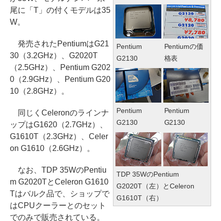
尾に「T」の付くモデルは35
W。
発売されたPentiumはG21
Pentium
Pentiumの価
30（3.2GHz）、G2020T
G2130
格表
（2.5GHz）、Pentium G202
0（2.9GHz）、Pentium G20
10（2.8GHz）。
Pentium
Pentium
同じくCeleronのラインナ
G2130
G2130
ップはG1620（2.7GHz）、
G1610T（2.3GHz）、Celer
on G1610（2.6GHz）。
なお、TDP 35WのPentiu
TDP 35WのPentium
m G2020TとCeleron G1610
G2020T（左）とCeleron
Tはバルク品で、ショップで
G1610T（右）
はCPUクーラーとのセット
でのみで販売されている。