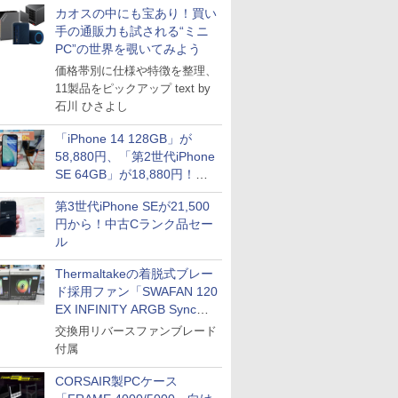
カオスの中にも宝あり！買い
手の通販力も試される“ミニ
PC”の世界を覗いてみよう
価格帯別に仕様や特徴を整理、
11製品をピックアップ text by
石川 ひさよし
「iPhone 14 128GB」が
58,880円、「第2世代iPhone
SE 64GB」が18,880円！中
古Bランク品セール
第3世代iPhone SEが21,500
円から！中古Cランク品セー
ル
Thermaltakeの着脱式ブレー
ド採用ファン「SWAFAN 120
EX INFINITY ARGB Sync」
に単品パッケージ
交換用リバースファンブレード
付属
CORSAIR製PCケース