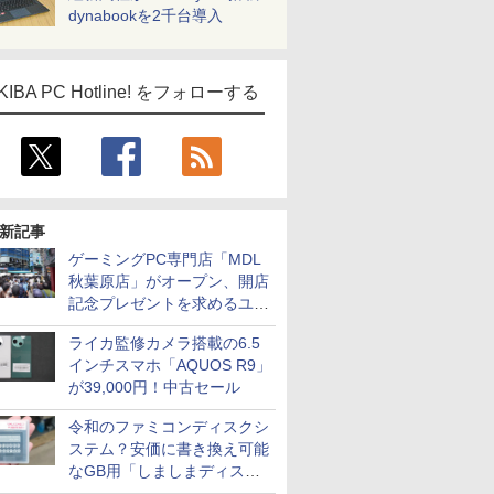
dynabookを2千台導入
KIBA PC Hotline! をフォローする
新記事
ゲーミングPC専門店「MDL
秋葉原店」がオープン、開店
記念プレゼントを求めるユー
ザーが押し寄せ長蛇の列に
ライカ監修カメラ搭載の6.5
インチスマホ「AQUOS R9」
が39,000円！中古セール
令和のファミコンディスクシ
ステム？安価に書き換え可能
なGB用「しましまディスク
システム」