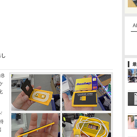
A
出し
最
B
ケ
化
ド
特
端