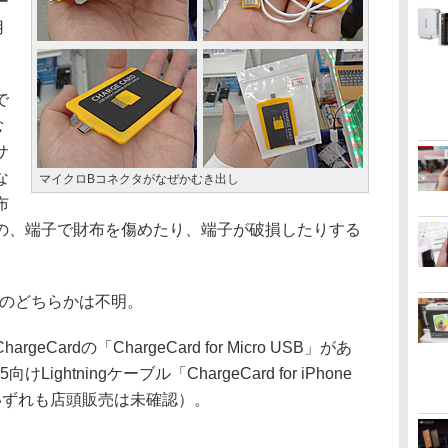
ー
用
で
む
サ
な
マイクロBコネクタがなぜかむき出し
布
の、端子で財布を傷めたり、端子が破損したりする
.0のどちらかは不明。
ardの「ChargeCard for Micro USB」があ
ightningケーブル「ChargeCard for iPhone
いずれも店頭販売は未確認）。