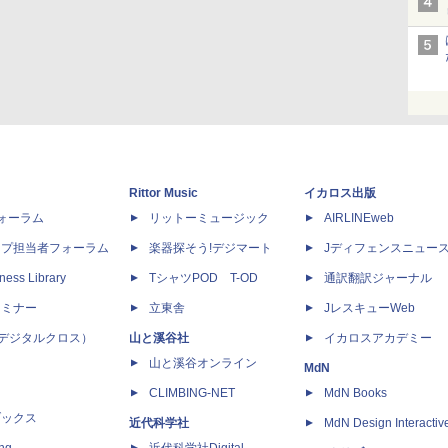
Rittor Music
イカロス出版
dフォーラム
リットーミュージック
AIRLINEweb
ップ担当者フォーラム
楽器探そう!デジマート
Jディフェンスニュー
ness Library
TシャツPOD T-OD
通訳翻訳ジャーナル
セミナー
立東舎
JレスキューWeb
 X（デジタルクロス）
山と溪谷社
イカロスアカデミー
山と溪谷オンライン
MdN
CLIMBING-NET
MdN Books
ブックス
近代科学社
MdN Design Interactiv