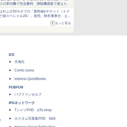
リの草刈機で完全勝利 掃除機感覚で使えた
はやぶさ50％オフの「新幹線eチケット（トク
だ値スペシャル28）」発売。秋冬乗車分、えき
ねっと限定
もっと見る
ICE
天海社
ス
Comic curea
impress QuickBooks
PUBFUN
パブファンセルフ
IPGネットワーク
TシャツPOD pTa.shop
カスタム写真集POD fabli
e