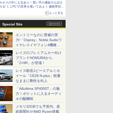
カオスの中にも宝あり！買い手の通販力も試さ
9,801円、暑さ指数連動セール ほか
れる“ミニPC”の世界を覗いてみよう 価格帯別に
仕様や特徴を整理、11製品をピックアップ text
もっと見る
by 石川 ひさよし
Special Site
エントリーなのに脅威の実
力!「Osprey」Noble Audioワ
イヤレスイヤフォン4機種を
一気に聴く
レイズのプレミアムカー向け
ブランドHOMURAから
「2×9R」が登場！
レイズ鍛造1ピースアルミホ
イール「CE28 N-plus」軽量
なままに剛性を向上
「A&ultima SP4000T」の魅
力！ポケットに入るオーディ
オの醍醐味
メモリ32GBでも予算内。産
経新聞社がAMD Ryzen搭載