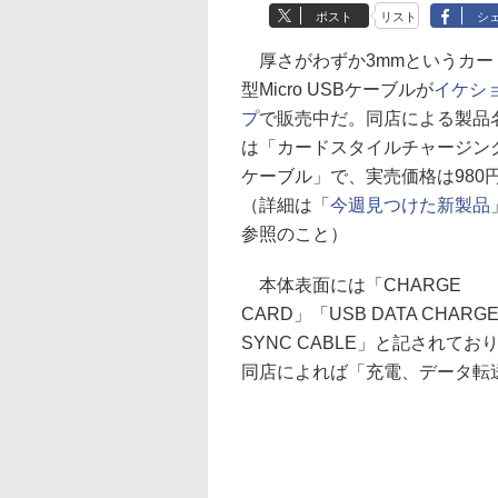
ポスト
リスト
シ
厚さがわずか3mmというカー
型Micro USBケーブルが
イケシ
プ
で販売中だ。同店による製品
は「カードスタイルチャージン
ケーブル」で、実売価格は980
（詳細は「
今週見つけた新製品
参照のこと）
本体表面には「CHARGE
CARD」「USB DATA CHARG
SYNC CABLE」と記されてお
同店によれば「充電、データ転