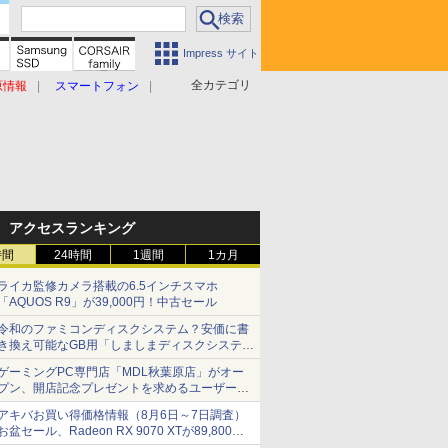
Impress サイト
全カテゴリ
原情報
スマートフォン
アクセスランキング
時間
24時間
1週間
1カ月
ライカ監修カメラ搭載の6.5インチスマホ
「AQUOS R9」が39,000円！中古セール
令和のファミコンディスクシステム？安価に書
き換え可能なGB用「しましまディスクシステ
ム」
ゲーミングPC専門店「MDL秋葉原店」がオー
プン、開店記念プレゼントを求めるユーザーが
押し寄せ長蛇の列に
アキバお買い得価格情報（8月6日～7日調査）
お盆セール、Radeon RX 9070 XTが89,800
円、水平周波数24.8kHz対応の17型モニターが