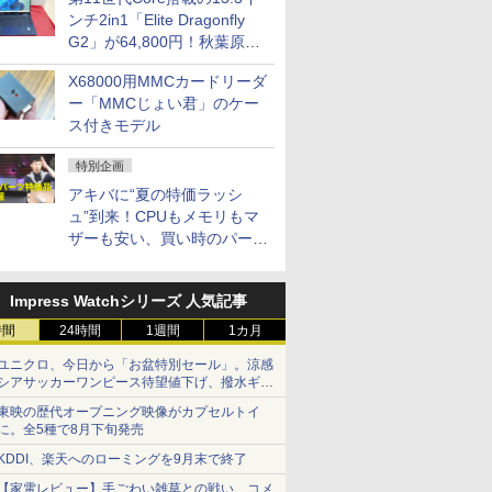
ンチ2in1「Elite Dragonfly
G2」が64,800円！秋葉原で
中古PCセール
X68000用MMCカードリーダ
ー「MMCじょい君」のケー
ス付きモデル
特別企画
アキバに“夏の特価ラッシ
ュ”到来！CPUもメモリもマ
ザーも安い、買い時のパーツ
は？【8月7日(金)22時配信】
Impress Watchシリーズ 人気記事
時間
24時間
1週間
1カ月
ユニクロ、今日から「お盆特別セール」。涼感
シアサッカーワンピース待望値下げ、撥水ギア
ショーツは1990円に
東映の歴代オープニング映像がカプセルトイ
に。全5種で8月下旬発売
KDDI、楽天へのローミングを9月末で終了
【家電レビュー】手ごわい雑草との戦い、コメ