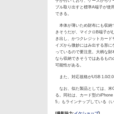
子が付いており、ケースからケ
ブル取り出すと標準A端子が使
できる。
本体が薄いため財布にも収納
きそうだが、マイクロB端子が
き出し、かつクレジットカード
イズから微妙にはみ出する形に
っているので要注意。大柄な財
なら収納できそうではあるもの
可能性がある。
また、対応規格がUSB 1.0/2
なお、似た製品としては、米ChargeC
る。同社は、カード型のiPhone 5向けL
5」もラインナップしている（
[撮影協力:
イケショップ
]