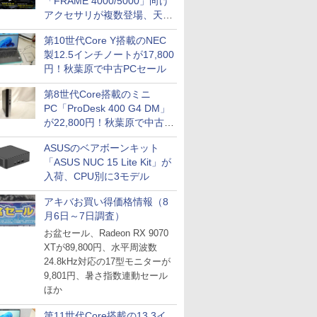
「FRAME 4000/5000」向け
アクセサリが複数登場、天然
木製パネルや背面コネクタ対
第10世代Core Y搭載のNEC
応トレイなど
製12.5インチノートが17,800
円！秋葉原で中古PCセール
第8世代Core搭載のミニ
PC「ProDesk 400 G4 DM」
が22,800円！秋葉原で中古
PCセール
ASUSのベアボーンキット
「ASUS NUC 15 Lite Kit」が
入荷、CPU別に3モデル
アキバお買い得価格情報（8
月6日～7日調査）
お盆セール、Radeon RX 9070
XTが89,800円、水平周波数
24.8kHz対応の17型モニターが
9,801円、暑さ指数連動セール
ほか
第11世代Core搭載の13.3イ