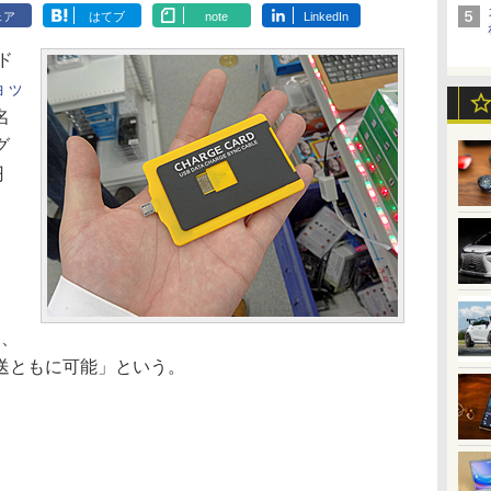
ェア
はてブ
note
LinkedIn
ド
ョッ
名
グ
円
」
E
り、
送ともに可能」という。