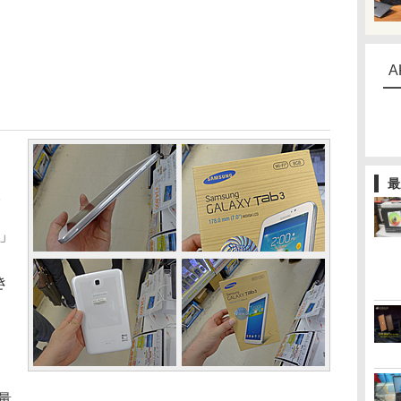
A
最
。
0」
、
き
軽量。