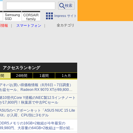
Impress サイト
全カテゴリ
原情報
スマートフォン
アクセスランキング
時間
24時間
1週間
1カ月
アキバお買い得価格情報（8月6日～7日調査）
お盆セール、Radeon RX 9070 XTが89,800
円、水平周波数24.8kHz対応の17型モニターが
第10世代Core Y搭載のNEC製12.5インチノート
9,801円、暑さ指数連動セール ほか
が17,800円！秋葉原で中古PCセール
ASUSのベアボーンキット「ASUS NUC 15 Lite
Kit」が入荷、CPU別に3モデル
DDR5メモリの16GB×2枚組が今年最安の
39,980円、大容量の64GB×2枚組は一部が続騰
[8月前半のメモリ価格]