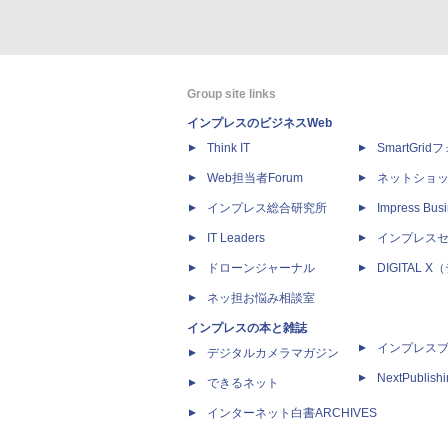
Group site links
インプレスのビジネスWeb
Think IT
SmartGri
Web担当者Forum
ネットショ
インプレス総合研究所
Impress Busi
IT Leaders
インプレス
ドローンジャーナル
DIGITAL
ネッ担お悩み相談室
インプレスの本と雑誌
インプレス
デジタルカメラマガジン
NextPublish
できるネット
インターネット白書ARCHIVES