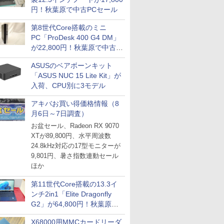
円！秋葉原で中古PCセール
第8世代Core搭載のミニ
PC「ProDesk 400 G4 DM」
が22,800円！秋葉原で中古
PCセール
ASUSのベアボーンキット
「ASUS NUC 15 Lite Kit」が
入荷、CPU別に3モデル
アキバお買い得価格情報（8
月6日～7日調査）
お盆セール、Radeon RX 9070
XTが89,800円、水平周波数
24.8kHz対応の17型モニターが
9,801円、暑さ指数連動セール
ほか
第11世代Core搭載の13.3イ
ンチ2in1「Elite Dragonfly
G2」が64,800円！秋葉原で
中古PCセール
X68000用MMCカードリーダ