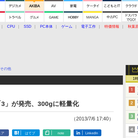
CPU
SSD
PC本体
ゲーム
電子工作
特価情報
秋葉
グルメ
イベント
価格動向
その他
1
版「3」が発売、300gに軽量化
（2013/7/6 17:40）
ェア
はてブ
note
LinkedIn