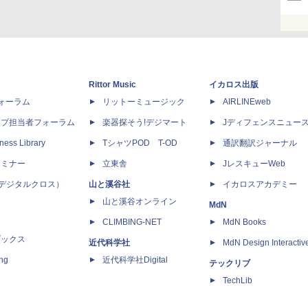
Rittor Music
イカロス出版
dフォーラム
リットーミュージック
AIRLINEweb
ップ担当者フォーラム
楽器探そう!デジマート
Jディフェンスニュー
ness Library
TシャツPOD T-OD
通訳翻訳ジャーナル
セミナー
立東舎
JレスキューWeb
 X（デジタルクロス）
山と溪谷社
イカロスアカデミー
山と溪谷オンライン
MdN
CLIMBING-NET
MdN Books
ブックス
近代科学社
MdN Design Interactiv
ing
近代科学社Digital
テックリブ
TechLib