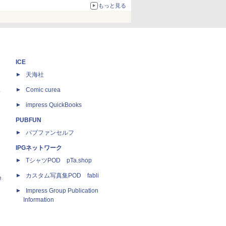
67%オフで990円
もっと見る
ICE
天海社
ス
Comic curea
impress QuickBooks
PUBFUN
パブファンセルフ
IPGネットワーク
TシャツPOD pTa.shop
カスタム写真集POD fabli
e
Impress Group Publication
Information