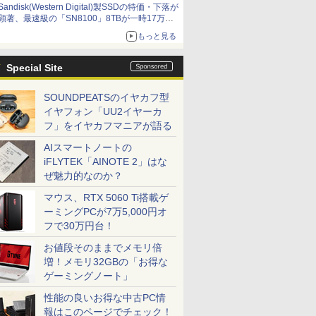
Sandisk(Western Digital)製SSDの特価・下落が
顕著、最速級の「SN8100」8TBが一時17万円
割れ [8月前半のSSD価格]
もっと見る
Special Site
SOUNDPEATSのイヤカフ型
イヤフォン「UU2イヤーカ
フ」をイヤカフマニアが語る
AIスマートノートの
iFLYTEK「AINOTE 2」はな
ぜ魅力的なのか？
マウス、RTX 5060 Ti搭載ゲ
ーミングPCが7万5,000円オ
フで30万円台！
お値段そのままでメモリ倍
増！メモリ32GBの「お得な
ゲーミングノート」
性能の良いお得な中古PC情
報はこのページでチェック！