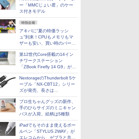
ー「MMCじょい君」のケー
ス付きモデル
特別企画
アキバに“夏の特価ラッシ
ュ”到来！CPUもメモリもマ
ザーも安い、買い時のパーツ
は？【8月7日(金)22時配信】
第12世代Core搭載の14イン
チワークステーション
「ZBook Firefly 14 G9」が
79,800円！秋葉原で中古PC
NextorageのThunderbolt 5ケ
セール
ーブル「NX-CBT12」シリー
ズが発売、長さは
30cm/50cm/1mの3種類
プロ生ちゃんグッズの新作、
手のひらサイズのミニキャン
バスが入荷。絵柄は5種類
iPadでもそのまま使えるボー
ルペン「STYLUS 2WAY」が
エレコムから、ゼブラと共同