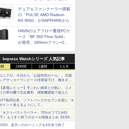
開発
デュアルファンクーラー搭載
の「PULSE AMD Radeon
RX 9050」がSAPPHIREから
HAVNのエアフロー重視PCケ
ース「BF 360 Flow Solid」
が発売、180mmファン×2搭
載
Impress Watchシリーズ 人気記事
時間
24時間
1週間
1カ月
ユニクロ、今日から「お盆特別セール」。涼感
シアサッカーワンピース待望値下げ、撥水ギア
ショーツは1990円に
【家電レビュー】手ごわい雑草との戦い、コメ
リの草刈機で完全勝利 掃除機感覚で使えた
NTT島田社長、ソフトバンクのセブン出資に「d
ポイント使えるようにして」
「オクトパストラベラー」70%オフで1,643
円！ もうすぐ終了のセール情報まとめ【8月8日
更新】
KDDI、楽天へのローミングを9月末で終了
ニンテンドーeショップでは「大神 絶景版」が