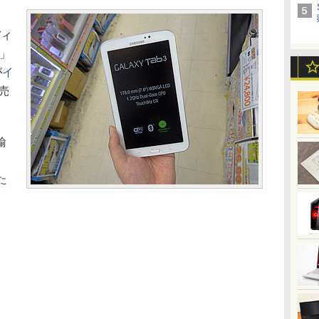
ディ
0」
が
イ
売
輸
た