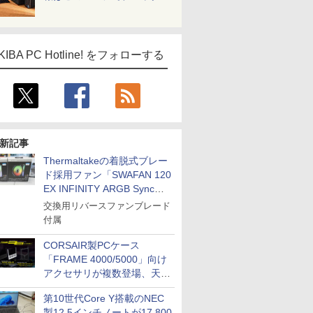
KIBA PC Hotline! をフォローする
新記事
Thermaltakeの着脱式ブレー
ド採用ファン「SWAFAN 120
EX INFINITY ARGB Sync」
に単品パッケージ
交換用リバースファンブレード
付属
CORSAIR製PCケース
「FRAME 4000/5000」向け
アクセサリが複数登場、天然
木製パネルや背面コネクタ対
第10世代Core Y搭載のNEC
応トレイなど
製12.5インチノートが17,800