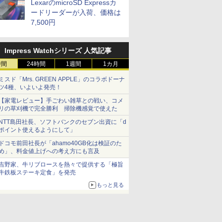
LexarのmicroSD Expressカ
ードリーダーが入荷、価格は
7,500円
Impress Watchシリーズ 人気記事
時間
24時間
1週間
1カ月
ミスド「Mrs. GREEN APPLE」のコラボドーナ
ツ4種、いよいよ発売！
【家電レビュー】手ごわい雑草との戦い、コメ
リの草刈機で完全勝利 掃除機感覚で使えた
NTT島田社長、ソフトバンクのセブン出資に「d
ポイント使えるようにして」
ドコモ前田社長が「ahamo40GB化は検証のた
め」、料金値上げへの考え方にも言及
吉野家、牛リブロースを熱々で提供する「極旨
牛鉄板ステーキ定食」を発売
もっと見る