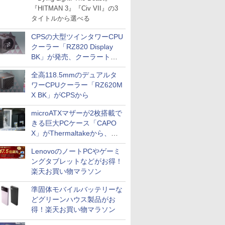
『HITMAN 3』『Civ VII』の3
タイトルから選べる
CPSの大型ツインタワーCPU
クーラー「RZ820 Display
BK」が発売、クーラートッ
プに5インチ液晶搭載
全高118.5mmのデュアルタ
ワーCPUクーラー「RZ620M
X BK」がCPSから
microATXマザーが2枚搭載で
きる巨大PCケース「CAPO
X」がThermaltakeから、カ
ラーは2色
LenovoのノートPCやゲーミ
ングタブレットなどがお得！
楽天お買い物マラソン
準固体モバイルバッテリーな
どグリーンハウス製品がお
得！楽天お買い物マラソン