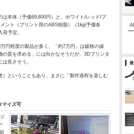
本体（予価69,800円）と、ホワイト/レッド/ブ
メント（プリント用のABS樹脂）（1kg/予価各
A
旬入荷予定。
0万円程度の製品が多く、「約7万円」は破格の値
物の質を求める」には向かなそうだが、3Dプリンタ
には良さそう。
最
）ということもあり、まさに「製作過程を楽しむ
タマイズ可
ロジ
ー
組