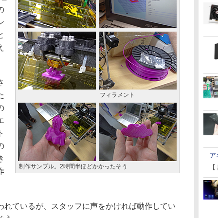
の
ン
と
え
さ
た
フィラメント
の
エ
ト
の
ア
き
制作サンプル。2時間半ほどかかったそう
【
作
れているが、スタッフに声をかければ動作してい