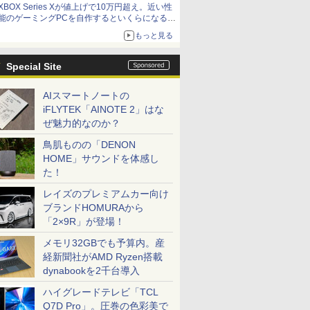
XBOX Series Xが値上げで10万円超え。近い性
能のゲーミングPCを自作するといくらになる？
【石田賀津男の『酒の肴にPCゲーム』】
もっと見る
Special Site
AIスマートノートの
iFLYTEK「AINOTE 2」はな
ぜ魅力的なのか？
鳥肌ものの「DENON
HOME」サウンドを体感し
た！
レイズのプレミアムカー向け
ブランドHOMURAから
「2×9R」が登場！
メモリ32GBでも予算内。産
経新聞社がAMD Ryzen搭載
dynabookを2千台導入
ハイグレードテレビ「TCL
Q7D Pro」。圧巻の色彩美で