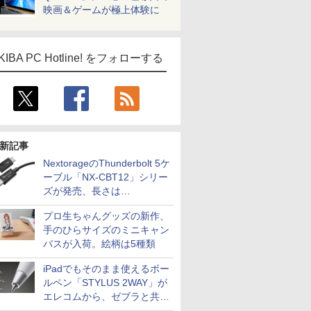
映画＆ゲームが極上体験に
KIBA PC Hotline! をフォローする
新記事
NextorageのThunderbolt 5ケ
ーブル「NX-CBT12」シリー
ズが発売、長さは
30cm/50cm/1mの3種類
プロ生ちゃんグッズの新作、
手のひらサイズのミニキャン
バスが入荷。絵柄は5種類
iPadでもそのまま使えるボー
ルペン「STYLUS 2WAY」が
エレコムから、ゼブラと共同
開発