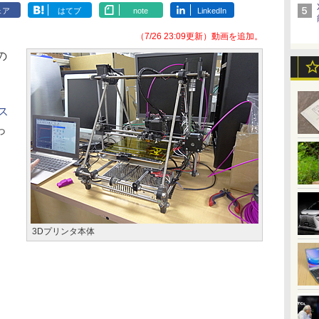
ェア
はてブ
note
LinkedIn
（7/26 23:09更新）動画を追加。
の
ス
っ
3Dプリンタ本体