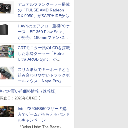
デュアルファンクーラー搭載
の「PULSE AMD Radeon
RX 9050」がSAPPHIREから
HAVNのエアフロー重視PCケ
ース「BF 360 Flow Solid」
が発売、180mmファン×2搭
載
CRTモニター風のLCDを搭載
した水冷クーラー「Retro
Ultra ARGB Sync」が
Thermaltakeから
スリム形状でキーボードとも
組み合わせやすいトラックボ
ールマウス「Nape Pro」が
Keychronから
キバお買い得価格情報（速報版）
 調査日：2026年8月6日 】
Intel Z890/B860マザーの購
入でゲームがもらえるバンド
ルキャンペーン
『Dying Light: The Beast』