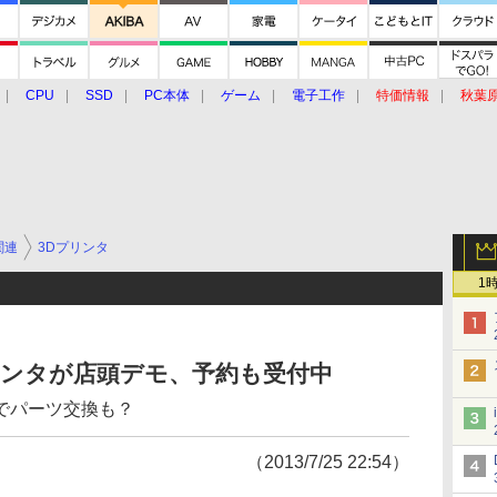
CPU
SSD
PC本体
ゲーム
電子工作
特価情報
秋葉
グルメ
イベント
価格動向
関連
3Dプリンタ
1
リンタが店頭デモ、予約も受付中
でパーツ交換も？
（2013/7/25 22:54）