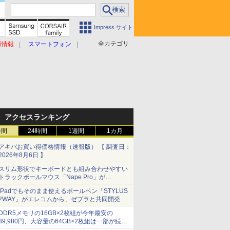
Impress サイト
全カテゴリ
原情報
スマートフォン
アクセスランキング
時間
24時間
1週間
1カ月
アキバお買い得価格情報（速報版） 【 調査日：
2026年8月6日 】
スリム形状でキーボードとも組み合わせやすい
トラックボールマウス「Nape Pro」が
Keychronから
iPadでもそのまま使えるボールペン「STYLUS
2WAY」がエレコムから、ゼブラと共同開発
DDR5メモリの16GB×2枚組が今年最安の
39,980円、大容量の64GB×2枚組は一部が続騰
[8月前半のメモリ価格]