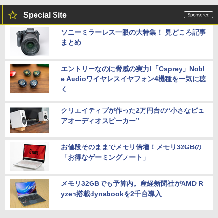
Special Site
ソニーミラーレス一眼の大特集！ 見どころ記事
まとめ
エントリーなのに脅威の実力!「Osprey」Nobl
e Audioワイヤレスイヤフォン4機種を一気に聴
く
クリエイティブが作った2万円台の“小さなピュ
アオーディオスピーカー”
お値段そのままでメモリ倍増！メモリ32GBの
「お得なゲーミングノート」
メモリ32GBでも予算内。産経新聞社がAMD R
yzen搭載dynabookを2千台導入