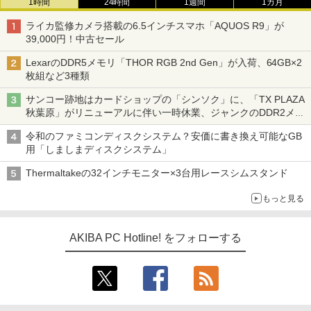
1時間
24時間
1週間
1カ月
ライカ監修カメラ搭載の6.5インチスマホ「AQUOS R9」が
39,000円！中古セール
LexarのDDR5メモリ「THOR RGB 2nd Gen」が入荷、64GB×2
枚組など3種類
サンコー跡地はカードショップの「シンソク」に、「TX PLAZA
秋葉原」がリニューアルに伴い一時休業、ジャンクのDDR2メモ
リが100円で販売など～ 最近の秋葉原 ～
令和のファミコンディスクシステム？安価に書き換え可能なGB
用「しましまディスクシステム」
Thermaltakeの32インチモニター×3台用レースシムスタンド
もっと見る
AKIBA PC Hotline! をフォローする