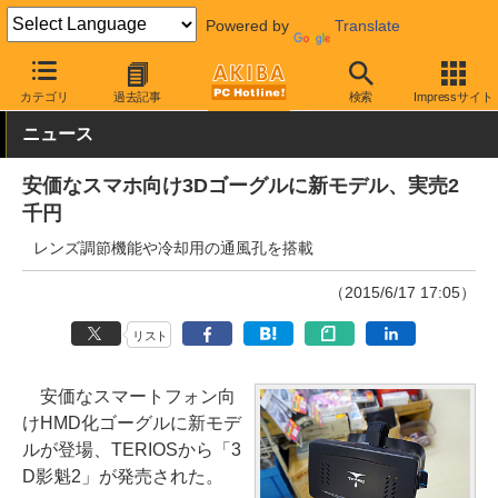
Powered by
Translate
AKIBA PC Hotline!
PC周辺機器
HMD
カテゴリ
過去記事
検索
Impressサイト
ニュース
安価なスマホ向け3Dゴーグルに新モデル、実売2
千円
レンズ調節機能や冷却用の通風孔を搭載
（2015/6/17 17:05）
リスト
安価なスマートフォン向
けHMD化ゴーグルに新モデ
ルが登場、TERIOSから「3
D影魁2」が発売された。