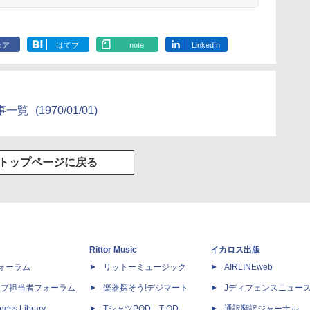
ェア
はてブ
note
LinkedIn
事一覧
(1970/01/01)
トップページに戻る
Rittor Music
イカロス出版
dフォーラム
リットーミュージック
AIRLINEweb
ップ担当者フォーラム
楽器探そう!デジマート
Jディフェンスニュー
ness Library
TシャツPOD T-OD
通訳翻訳ジャーナル