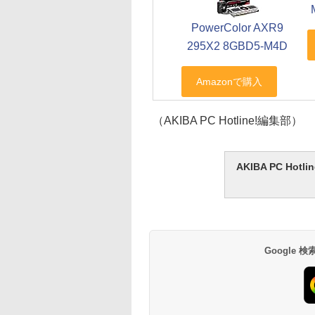
PowerColor AXR9
295X2 8GBD5-M4D
（AKIBA PC Hotline!編集部）
AKIBA PC H
Google