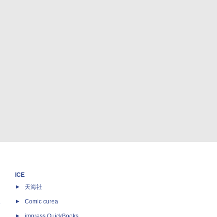
ICE
天海社
ス
Comic curea
impress QuickBooks