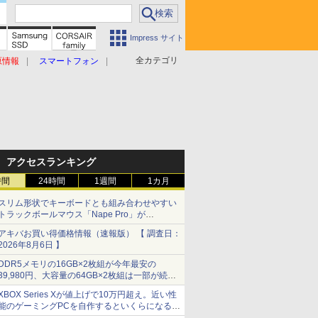
Impress サイト
全カテゴリ
原情報
スマートフォン
アクセスランキング
時間
24時間
1週間
1カ月
スリム形状でキーボードとも組み合わせやすい
トラックボールマウス「Nape Pro」が
Keychronから
アキバお買い得価格情報（速報版） 【 調査日：
2026年8月6日 】
DDR5メモリの16GB×2枚組が今年最安の
39,980円、大容量の64GB×2枚組は一部が続騰
[8月前半のメモリ価格]
XBOX Series Xが値上げで10万円超え。近い性
能のゲーミングPCを自作するといくらになる？
【石田賀津男の『酒の肴にPCゲーム』】