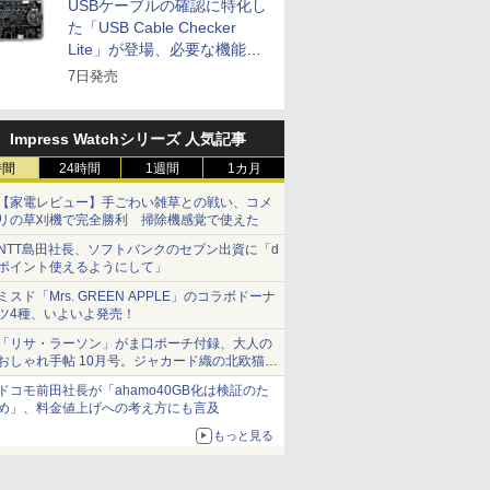
USBケーブルの確認に特化し
た「USB Cable Checker
Lite」が登場、必要な機能を
凝縮しコンパクトに
7日発売
Impress Watchシリーズ 人気記事
時間
24時間
1週間
1カ月
【家電レビュー】手ごわい雑草との戦い、コメ
リの草刈機で完全勝利 掃除機感覚で使えた
NTT島田社長、ソフトバンクのセブン出資に「d
ポイント使えるようにして」
ミスド「Mrs. GREEN APPLE」のコラボドーナ
ツ4種、いよいよ発売！
「リサ・ラーソン」がま口ポーチ付録、大人の
おしゃれ手帖 10月号。ジャカード織の北欧猫デ
ザイン
ドコモ前田社長が「ahamo40GB化は検証のた
め」、料金値上げへの考え方にも言及
もっと見る