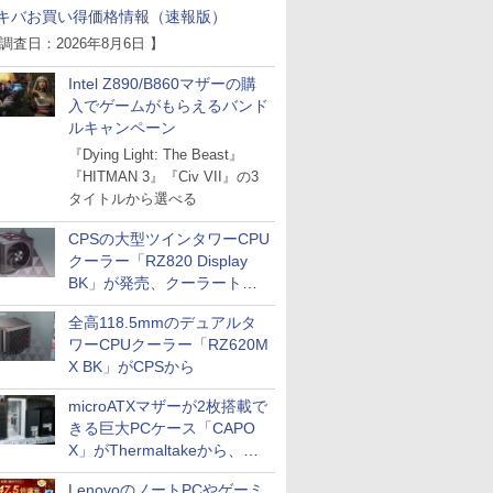
キバお買い得価格情報（速報版）
 調査日：2026年8月6日 】
Intel Z890/B860マザーの購
入でゲームがもらえるバンド
ルキャンペーン
『Dying Light: The Beast』
『HITMAN 3』『Civ VII』の3
タイトルから選べる
CPSの大型ツインタワーCPU
クーラー「RZ820 Display
BK」が発売、クーラートッ
プに5インチ液晶搭載
全高118.5mmのデュアルタ
ワーCPUクーラー「RZ620M
X BK」がCPSから
microATXマザーが2枚搭載で
きる巨大PCケース「CAPO
X」がThermaltakeから、カ
ラーは2色
LenovoのノートPCやゲーミ