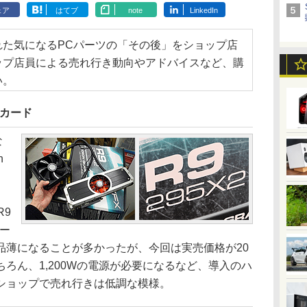
ェア
はてブ
note
LinkedIn
れた気になるPCパーツの「その後」をショップ店
ップ店員による売れ行き動向やアドバイスなど、購
い。
デオカード
な
n
カ
R9
カー
品薄になることが多かったが、今回は実売価格が20
ろん、1,200Wの電源が必要になるなど、導入のハ
ショップで売れ行きは低調な模様。