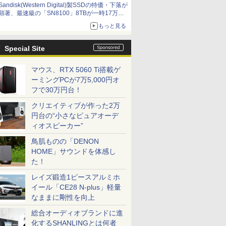
Sandisk(Western Digital)製SSDの特価・下落が
顕著、最速級の「SN8100」8TBが一時17万円
割れ [8月前半のSSD価格]
もっと見る
Special Site
マウス、RTX 5060 Ti搭載ゲ
ーミングPCが7万5,000円オ
フで30万円台！
クリエイティブが作った2万
円台の“小さなピュアオーデ
ィオスピーカー”
鳥肌ものの「DENON
HOME」サウンドを体感し
た！
レイズ鍛造1ピースアルミホ
イール「CE28 N-plus」軽量
なままに剛性を向上
総合オーディオブランドに進
化するSHANLINGとは何者