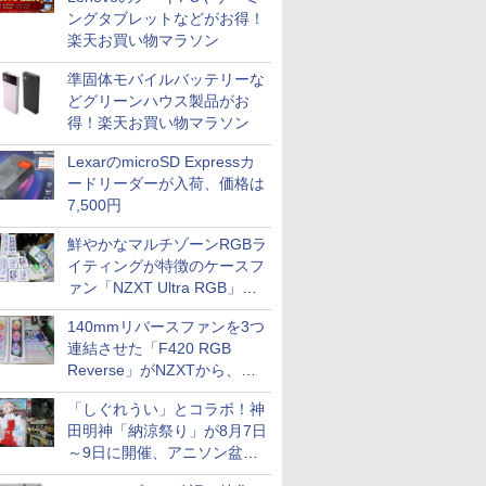
ングタブレットなどがお得！
楽天お買い物マラソン
準固体モバイルバッテリーな
どグリーンハウス製品がお
得！楽天お買い物マラソン
LexarのmicroSD Expressカ
ードリーダーが入荷、価格は
7,500円
鮮やかなマルチゾーンRGBラ
イティングが特徴のケースフ
ァン「NZXT Ultra RGB」が
発売、計8製品
140mmリバースファンを3つ
連結させた「F420 RGB
Reverse」がNZXTから、単
一フレーム採用
「しぐれうい」とコラボ！神
田明神「納涼祭り」が8月7日
～9日に開催、アニソン盆踊
りや屋台グルメなどもあり