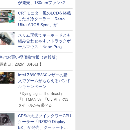
が発売、180mmファン×2搭
載
CRTモニター風のLCDを搭載
した水冷クーラー「Retro
Ultra ARGB Sync」が
Thermaltakeから
スリム形状でキーボードとも
組み合わせやすいトラックボ
ールマウス「Nape Pro」が
Keychronから
キバお買い得価格情報（速報版）
 調査日：2026年8月6日 】
Intel Z890/B860マザーの購
入でゲームがもらえるバンド
ルキャンペーン
『Dying Light: The Beast』
『HITMAN 3』『Civ VII』の3
タイトルから選べる
CPSの大型ツインタワーCPU
クーラー「RZ820 Display
BK」が発売、クーラートッ