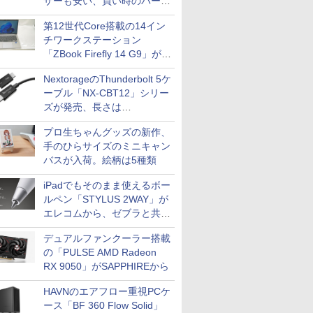
ザーも安い、買い時のパーツ
は？【8月7日(金)22時配信】
第12世代Core搭載の14イン
チワークステーション
「ZBook Firefly 14 G9」が
79,800円！秋葉原で中古PC
NextorageのThunderbolt 5ケ
セール
ーブル「NX-CBT12」シリー
ズが発売、長さは
30cm/50cm/1mの3種類
プロ生ちゃんグッズの新作、
手のひらサイズのミニキャン
バスが入荷。絵柄は5種類
iPadでもそのまま使えるボー
ルペン「STYLUS 2WAY」が
エレコムから、ゼブラと共同
開発
デュアルファンクーラー搭載
の「PULSE AMD Radeon
RX 9050」がSAPPHIREから
HAVNのエアフロー重視PCケ
ース「BF 360 Flow Solid」