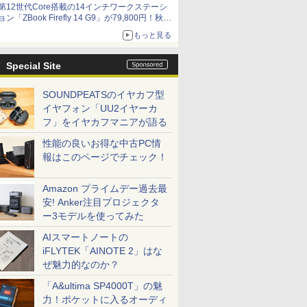
第12世代Core搭載の14インチワークステーシ
ョン「ZBook Firefly 14 G9」が79,800円！秋葉
原で中古PCセール
もっと見る
Special Site
SOUNDPEATSのイヤカフ型
イヤフォン「UU2イヤーカ
フ」をイヤカフマニアが語る
性能の良いお得な中古PC情
報はこのページでチェック！
Amazon プライムデー過去最
安! Anker注目プロジェクタ
ー3モデルを使ってみた
AIスマートノートの
iFLYTEK「AINOTE 2」はな
ぜ魅力的なのか？
「A&ultima SP4000T」の魅
力！ポケットに入るオーディ