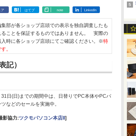
ェア
はてブ
note
LinkedIn
編集部が各ショップ店頭での表示を独自調査したも
れることを保証するものではありません。 実際の
購入時に各ショップ店頭にてご確認ください。※
特
です。
表記）
31日(日)までの期間中は、日替りでPC本体やPCパ
ーツなどのセールを実施中。
[撮影協力:
ツクモパソコン本店II
]