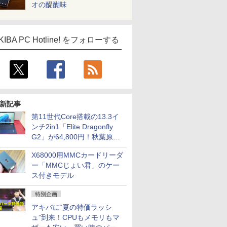
オの醍醐味
KIBA PC Hotline! をフォローする
新記事
第11世代Core搭載の13.3イ
ンチ2in1「Elite Dragonfly
G2」が64,800円！秋葉原で
中古PCセール
X68000用MMCカードリーダ
ー「MMCじょい君」のケー
ス付きモデル
特別企画
アキバに“夏の特価ラッシ
ュ”到来！CPUもメモリもマ