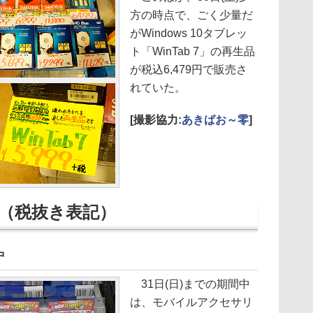
方の時点で、ごく少量だ
がWindows 10タブレッ
ト「WinTab 7」の再生品
が税込6,479円で販売さ
れていた。
[撮影協力:
あきばお～零
]
（税抜き表記）
中
31日(日)までの期間中
は、モバイルアクセサリ