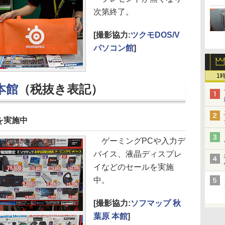
次第終了。
[撮影協力:
ツクモDOS/V
パソコン館
]
1
本館
（税抜き表記）
を実施中
ゲーミングPCや入力デ
バイス、液晶ディスプレ
イなどのセールを実施
中。
[撮影協力:
ソフマップ 秋
葉原 本館
]