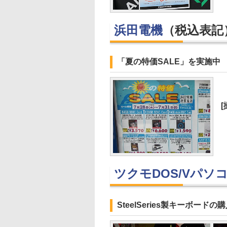
浜田電機
（税込表記
「夏の特価SALE」を実施中
ツクモDOS/Vパソ
SteelSeries製キーボ