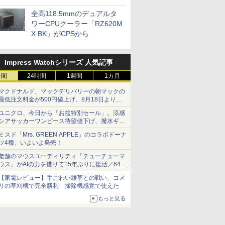
プに5インチ液晶搭載
全高118.5mmのデュアルタ
ワーCPUクーラー「RZ620M
X BK」がCPSから
Impress Watchシリーズ 人気記事
時間
24時間
1週間
1カ月
マクドナルド、マックデリバリーの朝マックの
最低注文料金が500円値上げ。8月18日より
1,500円から受付
ユニクロ、今日から「お盆特別セール」。涼感
シアサッカーワンピース待望値下げ、撥水ギア
ショーツは1990円に
ミスド「Mrs. GREEN APPLE」のコラボドーナ
ツ4種、いよいよ発売！
老舗のマウスユーティリティ「チューチューマ
ウス」がAIの力を借りて15年ぶりに復活／64bit
化、Windows 10/11、「Chrome」も走り回
【家電レビュー】手ごわい雑草との戦い、コメ
る。復活記念で2026年末まで500円
リの草刈機で完全勝利 掃除機感覚で使えた
もっと見る