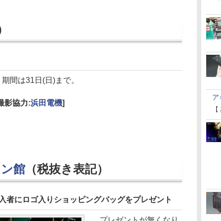
）
期間は31日(日)まで。
ア
[撮影協力:
浜田電機
]
【
コン館
（税抜き表記）
ードの購入者にロゴ入りショッピングバッグをプレゼント
プレゼントが無くなり