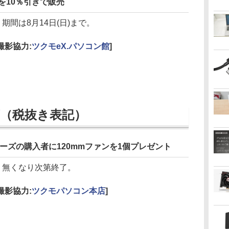
電源を10％引きで販売
期間は8月14日(日)まで。
[撮影協力:
ツクモeX.パソコン館
]
（税抜き表記）
ne R5シリーズの購入者に120mmファンを1個プレゼント
無くなり次第終了。
[撮影協力:
ツクモパソコン本店
]