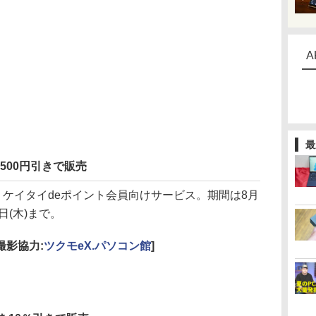
A
最
500円引きで販売
ケイタイdeポイント会員向けサービス。期間は8月
4日(木)まで。
[撮影協力:
ツクモeX.パソコン館
]