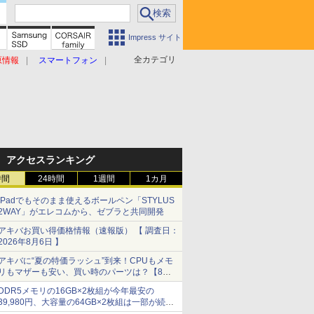
Impress サイト
全カテゴリ
原情報
スマートフォン
アクセスランキング
時間
24時間
1週間
1カ月
iPadでもそのまま使えるボールペン「STYLUS
2WAY」がエレコムから、ゼブラと共同開発
アキバお買い得価格情報（速報版） 【 調査日：
2026年8月6日 】
アキバに“夏の特価ラッシュ”到来！CPUもメモ
リもマザーも安い、買い時のパーツは？【8月7
日(金)22時配信】
DDR5メモリの16GB×2枚組が今年最安の
39,980円、大容量の64GB×2枚組は一部が続騰
[8月前半のメモリ価格]