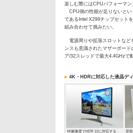
楽しむ際にはCPUパフォーマン
CPU側の性能が足りないとい
であるIntel X299チップセット
組み合わせて挑みたい。
電源周りや拡張スロットなどを
ンスも意識されたマザーボードの「MS
ア/32スレッドで最大4.4GHzで動作
4K・HDRに対応した液晶ディス
4K解像度でHDR 10に対応する
背面