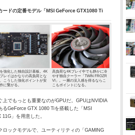
定番モデル「MSI GeForce GTX1080 Ti
を強化した独自設計基板。4K
高負荷な4Kプレイ中でも静かに冷
プレイはかなりの高負荷とな
やす独自クーラー「TWIN FROZR
、こうした強化ポイントが安
VI」。一層の没入感を得るならこ
作に繋がる。
こもポイントになる。
でもっとも重要なのがGPUだ。GPUはNVIDIA
Force GTX 1080 Tiを搭載した「MSI
NG X 11G」を用意した。
ロックモデルで、ユーティリティの「GAMING