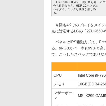
「LG 27UK650-W」。視野角も発
れて
色も良好なうえ、HDR 10オンでは
ハイダイナミックな映像が楽しめ
る。
今回も4Kでのプレイをメイン
点に対応するLGの「27UK650
パネルはIPS駆動方式で、Fre
る。sRGBカバー率も99％と
で、こうしたスペックでありな
CPU
Intel Core i
メモリ
16GB(DDR4-266
マザーボー
MSI X299 GAMI
ド