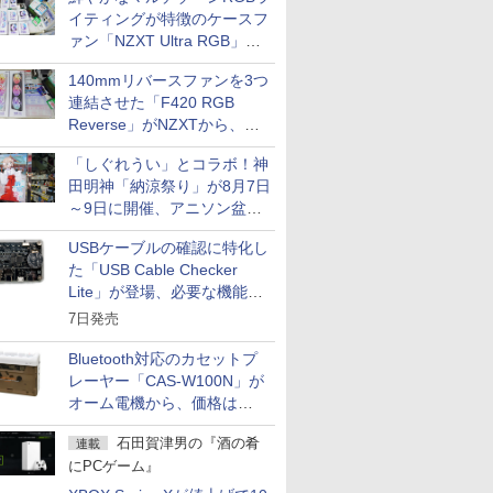
イティングが特徴のケースフ
ァン「NZXT Ultra RGB」が
発売、計8製品
140mmリバースファンを3つ
連結させた「F420 RGB
Reverse」がNZXTから、単
一フレーム採用
「しぐれうい」とコラボ！神
田明神「納涼祭り」が8月7日
～9日に開催、アニソン盆踊
りや屋台グルメなどもあり
USBケーブルの確認に特化し
た「USB Cable Checker
Lite」が登場、必要な機能を
凝縮しコンパクトに
7日発売
Bluetooth対応のカセットプ
レーヤー「CAS-W100N」が
オーム電機から、価格は
5,940円
石田賀津男の『酒の肴
連載
にPCゲーム』