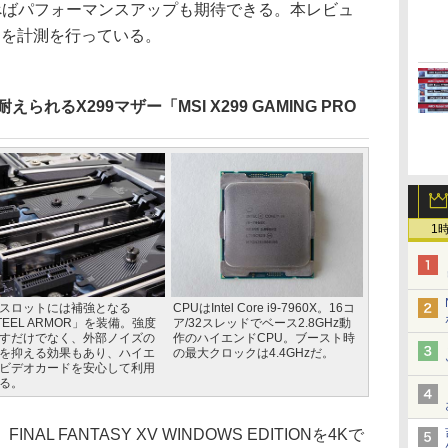
べばパフォーマンスアップも期待できる。本レビュ
てを計測を行っている。
れるX299マザー「MSI X299 GAMING PRO
1
スロットには補強となる
CPUはIntel Core i9-7960X。16コ
TEEL ARMOR」を装備。強度
ア/32スレッドでベース2.8GHz動
すだけでなく、外部ノイズの
作のハイエンドCPU。ブースト時
を抑える効果もあり、ハイエ
の最大クロックは4.4GHzだ。
ビデオカードを安心して利用
る。
 FANTASY XV WINDOWS EDITIONを4Kで