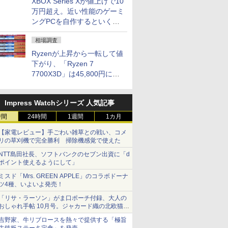
XBOX Series Xが値上げで10
万円超え。近い性能のゲーミ
ングPCを自作するといくら
になる？
相場調査
Ryzenが上昇から一転して値
下がり、「Ryzen 7
7700X3D」は45,800円に急
落し「Ryzen 7 7800X3D」
との価格逆転解消 [8月前半の
Impress Watchシリーズ 人気記事
CPU価格]
時間
24時間
1週間
1カ月
【家電レビュー】手ごわい雑草との戦い、コメ
リの草刈機で完全勝利 掃除機感覚で使えた
NTT島田社長、ソフトバンクのセブン出資に「d
ポイント使えるようにして」
ミスド「Mrs. GREEN APPLE」のコラボドーナ
ツ4種、いよいよ発売！
「リサ・ラーソン」がま口ポーチ付録、大人の
おしゃれ手帖 10月号。ジャカード織の北欧猫デ
ザイン
吉野家、牛リブロースを熱々で提供する「極旨