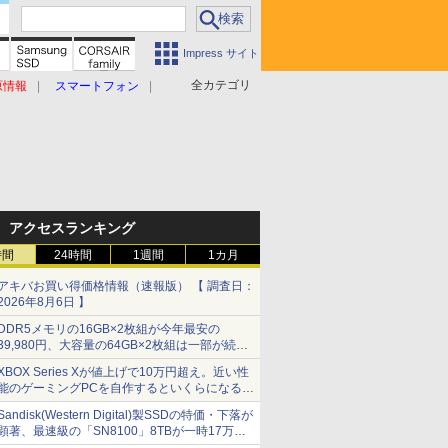
Impress サイト
全カテゴリ
原情報
スマートフォン
アクセスランキング
時間
24時間
1週間
1カ月
アキバお買い得価格情報（速報版） 【 調査日：
2026年8月6日 】
DDR5メモリの16GB×2枚組が今年最安の
39,980円、大容量の64GB×2枚組は一部が続騰
[8月前半のメモリ価格]
XBOX Series Xが値上げで10万円超え。近い性
能のゲーミングPCを自作するといくらになる？
【石田賀津男の『酒の肴にPCゲーム』】
Sandisk(Western Digital)製SSDの特価・下落が
顕著、最速級の「SN8100」8TBが一時17万円
割れ [8月前半のSSD価格]