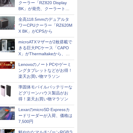
クーラー「RZ820 Display
BK」が発売、クーラートッ
プに5インチ液晶搭載
全高118.5mmのデュアルタ
ワーCPUクーラー「RZ620M
X BK」がCPSから
microATXマザーが2枚搭載で
きる巨大PCケース「CAPO
X」がThermaltakeから、カ
ラーは2色
LenovoのノートPCやゲーミ
ングタブレットなどがお得！
楽天お買い物マラソン
準固体モバイルバッテリーな
どグリーンハウス製品がお
得！楽天お買い物マラソン
LexarのmicroSD Expressカ
ードリーダーが入荷、価格は
7,500円
鮮やかなマルチゾーンRGBラ