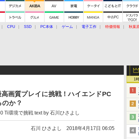
CPU
SSD
PC本体
ゲーム
電子工作
特価情報
秋葉
グルメ
イベント
価格動向
1
/最高画質プレイに挑戦！ハイエンドPC
るのか？
080 Ti環境で挑戦 text by 石川ひさよし
石川 ひさよし
2018年4月17日 06:05