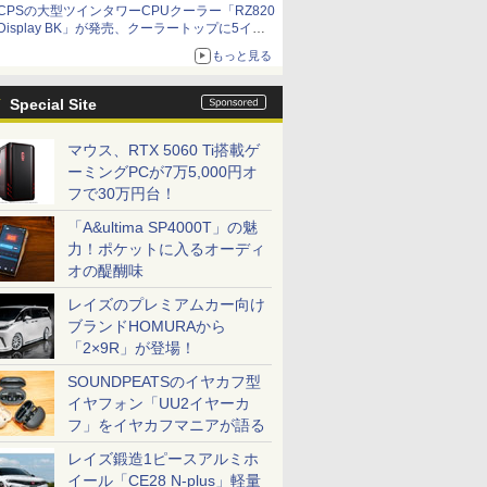
CPSの大型ツインタワーCPUクーラー「RZ820
Display BK」が発売、クーラートップに5イン
チ液晶搭載
もっと見る
Special Site
マウス、RTX 5060 Ti搭載ゲ
ーミングPCが7万5,000円オ
フで30万円台！
「A&ultima SP4000T」の魅
力！ポケットに入るオーディ
オの醍醐味
レイズのプレミアムカー向け
ブランドHOMURAから
「2×9R」が登場！
SOUNDPEATSのイヤカフ型
イヤフォン「UU2イヤーカ
フ」をイヤカフマニアが語る
レイズ鍛造1ピースアルミホ
イール「CE28 N-plus」軽量