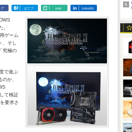
ェア
はてブ
note
LinkedIn
DOWS
れた。
家庭用ゲーム
ト、そし
「究極の
像度で遊ぶ
るのか、
WS
用して検証
クを要求さ