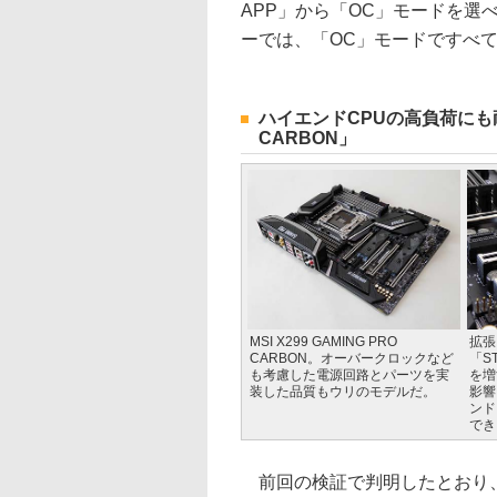
APP」から「OC」モードを選
ーでは、「OC」モードですべ
ハイエンドCPUの高負荷にも耐えら
CARBON」
MSI X299 GAMING PRO
拡張
CARBON。オーバークロックなど
「S
も考慮した電源回路とパーツを実
を増
装した品質もウリのモデルだ。
影響
ンド
でき
前回の検証で判明したとおり、FINAL