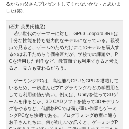
るからお父さんプレゼントしてくれないかな～と思いま
した(笑)。
(石井 英男氏補足)
若い世代のゲーマーに対し、GP63 Leopard 8REは
十分な性能を持ち魅力的なモデルになっている。親視
点で見ると、ゲームのためだけにこのモデルを購入す
るのは若干ためらう価格帯だが、学校での課題や、P
Cを活用した創作など、教育面でも利用できると考え
ると、見方も変わるだろう。
ゲーミングPCは、高性能なCPUとGPUを搭載して
いるため、一歩進んだプログラミングなどの学習用と
しても利用価値が高い。例えば、Unityを使って3Dゲ
ームを作るとか、3D CADソフトを使って3Dモデリン
グをやるなど、低価格PCでは荷が重い作業もゲーミ
ングPCなら快適である。プログラミング教室に通う
お子さんたちに、何が欲しいか訊くと、ゲーミングP