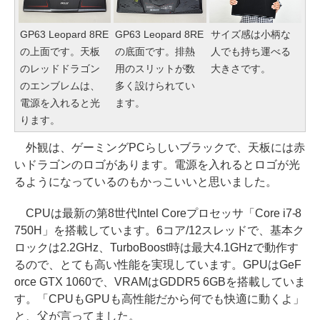
GP63 Leopard 8RE
GP63 Leopard 8RE
サイズ感は小柄な
の上面です。天板
の底面です。排熱
人でも持ち運べる
のレッドドラゴン
用のスリットが数
大きさです。
のエンブレムは、
多く設けられてい
電源を入れると光
ます。
ります。
外観は、ゲーミングPCらしいブラックで、天板には赤
いドラゴンのロゴがあります。電源を入れるとロゴが光
るようになっているのもかっこいいと思いました。
CPUは最新の第8世代Intel Coreプロセッサ「Core i7-8
750H」を搭載しています。6コア/12スレッドで、基本ク
ロックは2.2GHz、TurboBoost時は最大4.1GHzで動作す
るので、とても高い性能を実現しています。GPUはGeF
orce GTX 1060で、VRAMはGDDR5 6GBを搭載していま
す。「CPUもGPUも高性能だから何でも快適に動くよ」
と、父が言ってました。