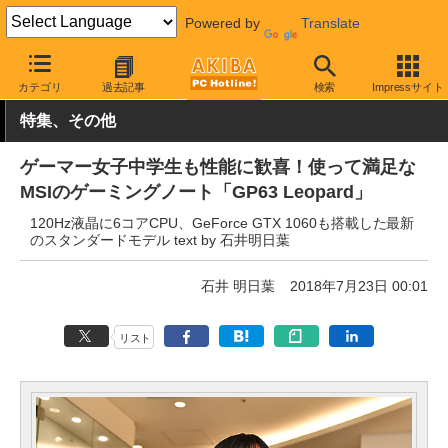
Powered by
Translate
AKIBA PC Hotline!
PC本体・ソフト
PC本体
ゲーミングPC
カテゴリ
過去記事
検索
Impressサイト
特集、その他
ゲーマー女子中学生も性能に歓喜！使って満足な
MSIのゲーミングノート「GP63 Leopard」
120Hz液晶に6コアCPU、GeForce GTX 1060も搭載した最新
のスタンダードモデル text by 石井明日葉
石井 明日葉
2018年7月23日 00:01
リスト