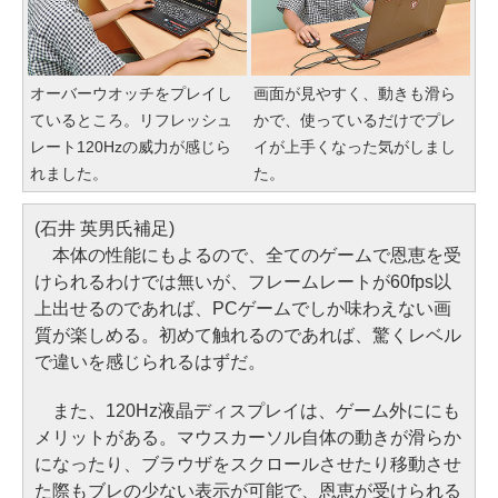
オーバーウオッチをプレイし
画面が見やすく、動きも滑ら
ているところ。リフレッシュ
かで、使っているだけでプレ
レート120Hzの威力が感じら
イが上手くなった気がしまし
れました。
た。
(石井 英男氏補足)
本体の性能にもよるので、全てのゲームで恩恵を受
けられるわけでは無いが、フレームレートが60fps以
上出せるのであれば、PCゲームでしか味わえない画
質が楽しめる。初めて触れるのであれば、驚くレベル
で違いを感じられるはずだ。
また、120Hz液晶ディスプレイは、ゲーム外ににも
メリットがある。マウスカーソル自体の動きが滑らか
になったり、ブラウザをスクロールさせたり移動させ
た際もブレの少ない表示が可能で、恩恵が受けられる