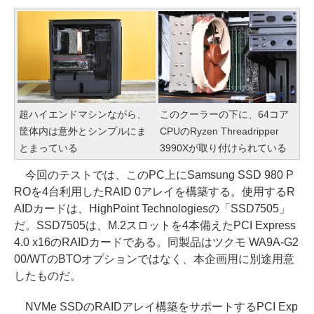
超ハイエンドマシンながら、
このクーラーの下に、64コア
筐体内は意外とシンプルにま
CPUのRyzen Threadripper
とまっている
3990Xが取り付けられている
今回のテストでは、このPC上にSamsung SSD 980 P
ROを4台利用したRAID 0アレイを構築する。使用するR
AIDカードは、HighPoint Technologiesの「SSD7505」
だ。SSD7505は、M.2スロットを4本備えたPCI Express
4.0 x16のRAIDカードである。同製品はツクモ WA9A-G2
00/WTのBTOオプションではなく、本企画用に別途用意
したものだ。
NVMe SSDのRAIDアレイ構築をサポートするPCI Exp