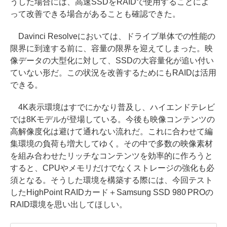
うした場合には、高速SSDをRAIDで使用することによ
って改善できる場合があることも確認できた。
Davinci Resolveにおいては、ドライブ単体での性能の
限界に到達する前に、容量の限界を迎えてしまった。映
像データの大型化に対して、SSDの大容量化が追い付い
ていない形だ。この状況を改善するためにもRAIDは活用
できる。
4K表示環境はすでにかなり普及し、ハイエンドテレビ
では8Kモデルが登場している。今後も映像コンテンツの
高解像度化は避けて通れない流れだ。これに合わせて編
集環境の負荷も増大してゆく。その中で多数の映像素材
を組み合わせたリッチなコンテンツを効率的に作ろうと
すると、CPUやメモリだけでなくストレージの強化も必
須となる。そうした環境を構築する際には、今回テスト
したHighPoint RAIDカード＋Samsung SSD 980 PROの
RAID環境を思い出してほしい。