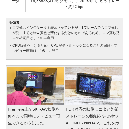
ータ
（5,888×3,312ピクセル）／29.97fps、ビットレー
ト約2Gbps
※備考
コマ落ちインジケータを表示させているが、1フレームでもコマ落ち
が発生すると緑→黄色と変化するだけのものであるため、コマ落ち発
生の確認用としてのみ利用
CPU負荷を下げるため（CPUがボトルネックになることの回避）プ
レビュー画質は「1/8」に設定
Premiere上で6K RAW映像を
HDR対応の映像モニタと外部
何本まで同時にプレビュー再
ストレージの機能を併せ持つ
生できるかを試した
ATOMOS NINJA V。これをカ