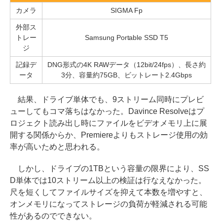
カメラ
SIGMA Fp
外部ス
トレー
Samsung Portable SSD T5
ジ
記録デ
DNG形式の4K RAWデータ（12bit/24fps）、長さ約
ータ
3分、容量約75GB、ビットレート2.4Gbps
結果、ドライブ単体でも、9ストリーム同時にプレビ
ューしてもコマ落ちはなかった。Davince Resolveはプ
ロジェクト読み出し時にファイルをビデオメモリ上に展
開する関係からか、Premiereよりもストレージ使用の効
率が高いためと思われる。
しかし、ドライブの1TBという容量の限界により、SS
D単体では10ストリーム以上の検証は行なえなかった。
尺を短くしてファイルサイズを抑えて本数を増やすと、
オンメモリになってストレージの負荷が軽減される可能
性があるのでできない。