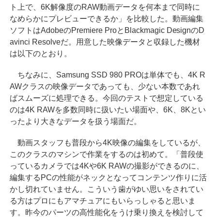
ト上で、6K解像度のRAW動画データを何本まで同時に
なめらかにプレビューできるか」を比較した。動画編集
ソフトはAdobeのPremiere ProとBlackmagic DesignのD
avinci Resolveだ。用意した映像データと収録した機材
は以下のとおり。
ちなみに、Samsung SSD 980 PROは単体でも、4K R
AWクラスの映像データであっても、少ない本数であれ
ばスムーズに処理できる。今回のテストで想定している
のは4K RAWを多数同時に扱いたい場面や、6K、8Kとい
ったより大きなデータを扱う場面だ。
動画スタッフも普段から4K映像の編集をしているが、
このクラスのマシンで作業をするのは初めて。「普段使
っているカメラでは4Kや6K RAWの撮影ができるのに、
編集するPCの性能がネックとなってコンテンツ作りに活
かし切れていません。こういう歯がゆい思いをされてい
る方はプロにもアマチュアにもいらっしゃると思いま
す。昨今のパーツの高性能化をうけ乗り換えを検討して