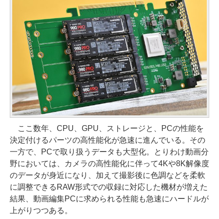
ここ数年、CPU、GPU、ストレージと、PCの性能を
決定付けるパーツの高性能化が急速に進んでいる。その
一方で、PCで取り扱うデータも大型化。とりわけ動画分
野においては、カメラの高性能化に伴って4Kや8K解像度
のデータが身近になり、加えて撮影後に色調などを柔軟
に調整できるRAW形式での収録に対応した機材が増えた
結果、動画編集PCに求められる性能も急速にハードルが
上がりつつある。