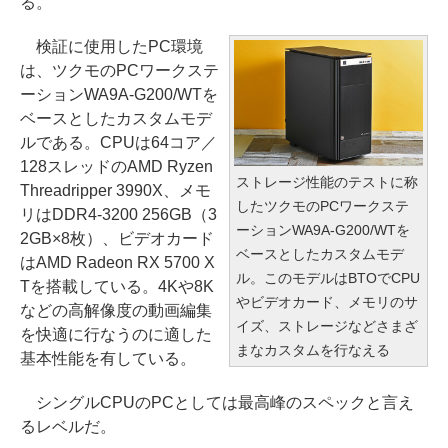
る。
検証に使用したPC環境
は、ツクモのPCワークステ
ーションWA9A-G200/WTを
ベースとしたカスタムモデ
ルである。CPUは64コア／
128スレッドのAMD Ryzen
ストレージ性能のテストに称
Threadripper 3990X、メモ
したツクモのPCワークステ
リはDDR4-3200 256GB（3
ーションWA9A-G200/WTを
2GB×8枚）、ビデオカード
ベースとしたカスタムモデ
はAMD Radeon RX 5700 X
ル。このモデルはBTOでCPU
Tを搭載している。4Kや8K
やビデオカード、メモリのサ
などの高解像度の動画編集
イズ、ストレージなどさまざ
を快適に行なうのに適した
まなカスタムを行なえる
基本性能を有している。
シングルCPUのPCとしては最高峰のスペックと言え
るレベルだ。