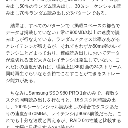
み出し50％のランダム読み出し、30％シーケンシャル読
み出し70％ランダム読み出しの3パターンである。
結果は、すべてのパターンで（掲載スペースの都合で
データは掲載していない）常に900MB/s以上の速度で読
み出しが行なえている。ランダムアクセス比率があがる
とレイテンシが増えるが、それでもわずか50ms弱のレイ
テンシにとどまっており、連続読み出しにおいてデータ
が途切れるほど大きなレイテンシは発生していない。こ
れだけの速度があれば、理論上は8K動画の24ストリーム
同時再生ぐらいなら余裕でこなすことができるストレー
ジ能力がある。
ちなみにSamsung SSD 980 PRO 1台のみで、複数タ
スクの同時読み出しを行なうと、16タスク同時読み出
し、100％シーケンシャル読み出しの場合でタスクあた
りの速度が370MB/s、レイテンシは90ms前後だった。こ
れでも十分な速度と言えるが、RAID 0の性能と比較する
と、大幅に見劣りするのは確かだ。