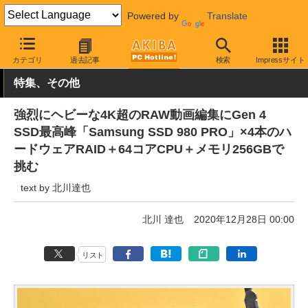
Powered by
Translate
AKIBA PC Hotline!
PCパーツ
SSD
Samsung
カテゴリ
過去記事
検索
Impressサイト
特集、その他
強烈にヘビーな4K超のRAW動画編集にGen 4
SSD最高峰「Samsung SSD 980 PRO」×4本のハ
ードウェアRAID＋64コアCPU＋メモリ256GBで
挑む
text by 北川達也
北川 達也
2020年12月28日 00:00
リスト