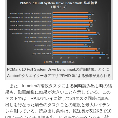
PCMark 10 Full System Drive Benchmarkの詳細結果。とくに
Adobeのクリエイター系アプリでRAID 0による効果が見られる
また、Iometerの複数タスクによる同時読み出し時の結
果も、動画編集に効果が大きいことを示している。この
テストでは、RAIDアレイに対して24タスク同時に読み
出しを行なった場合のタスクごとの速度と最大レイテン
シを測っている。読み出し条件は、転送長が512KBで10
0％シーケンシャル読み出しと50％のシーケンシャル読