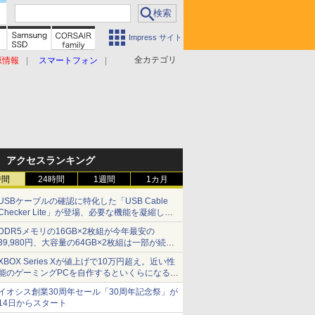
Impress サイト
全カテゴリ
原情報
スマートフォン
アクセスランキング
時間
24時間
1週間
1カ月
USBケーブルの確認に特化した「USB Cable
Checker Lite」が登場、必要な機能を凝縮しコ
ンパクトに 7日発売
DDR5メモリの16GB×2枚組が今年最安の
39,980円、大容量の64GB×2枚組は一部が続騰
[8月前半のメモリ価格]
XBOX Series Xが値上げで10万円超え。近い性
能のゲーミングPCを自作するといくらになる？
【石田賀津男の『酒の肴にPCゲーム』】
イオシス創業30周年セール「30周年記念祭」が
14日からスタート