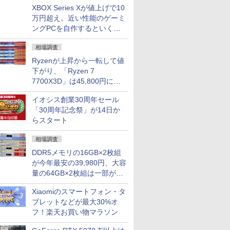
XBOX Series Xが値上げで10
万円超え。近い性能のゲーミ
ングPCを自作するといくら
になる？
相場調査
Ryzenが上昇から一転して値
下がり、「Ryzen 7
7700X3D」は45,800円に急
落し「Ryzen 7 7800X3D」
イオシス創業30周年セール
との価格逆転解消 [8月前半の
「30周年記念祭」が14日か
CPU価格]
らスタート
相場調査
DDR5メモリの16GB×2枚組
が今年最安の39,980円、大容
量の64GB×2枚組は一部が続
騰 [8月前半のメモリ価格]
Xiaomiのスマートフォン・タ
ブレットなどが最大30%オ
フ！楽天お買い物マラソン