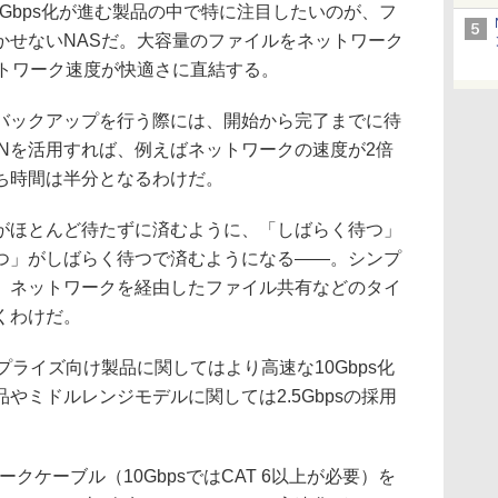
Gbps化が進む製品の中で特に注目したいのが、フ
かせないNASだ。大容量のファイルをネットワーク
ットワーク速度が快適さに直結する。
ックアップを行う際には、開始から完了までに待
 LANを活用すれば、例えばネットワークの速度が2倍
ち時間は半分となるわけだ。
ほとんど待たずに済むように、「しばらく待つ」
つ」がしばらく待つで済むようになる――。シンプ
、ネットワークを経由したファイル共有などのタイ
くわけだ。
ライズ向け製品に関してはより高速な10Gbps化
やミドルレンジモデルに関しては2.5Gbpsの採用
ークケーブル（10GbpsではCAT 6以上が必要）を