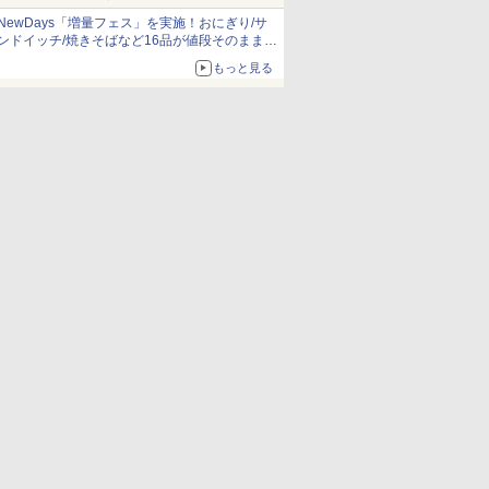
NewDays「増量フェス」を実施！おにぎり/サ
ンドイッチ/焼きそばなど16品が値段そのままで
ボリュームアップ
もっと見る