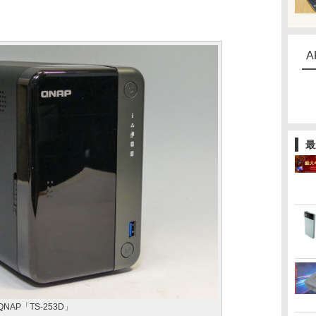
A
最
QNAP「TS-253D」