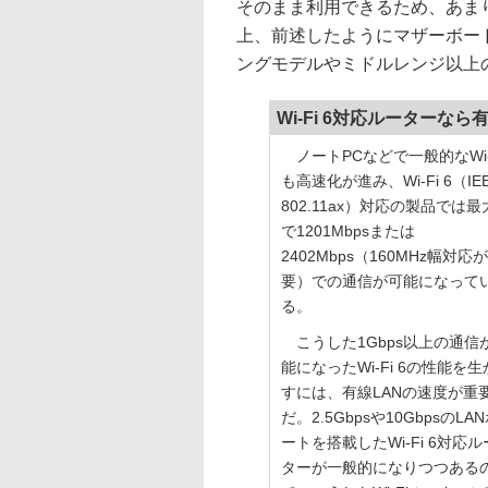
そのまま利用できるため、あま
上、前述したようにマザーボー
ングモデルやミドルレンジ以上
Wi-Fi 6対応ルーターなら
ノートPCなどで一般的なWi-
も高速化が進み、Wi-Fi 6（IE
802.11ax）対応の製品では最
で1201Mbpsまたは
2402Mbps（160MHz幅対応
要）での通信が可能になって
る。
こうした1Gbps以上の通信
能になったWi-Fi 6の性能を生
すには、有線LANの速度が重
だ。2.5Gbpsや10GbpsのLA
ートを搭載したWi-Fi 6対応ル
ターが一般的になりつつある