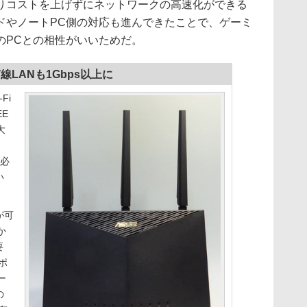
りコストを上げずにネットワークの高速化ができる
ドやノートPC側の対応も進んできたことで、ゲーミ
のPCとの相性がいいためだ。
有線LANも1Gbps以上に
Fi
EE
大
が必
い
が可
か
要
Nポ
ー
の