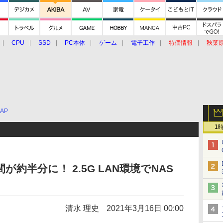
CPU
SSD
PC本体
ゲーム
電子工作
特価情報
秋葉
グルメ
イベント
価格動向
AP
1
が約半分に！ 2.5G LAN環境でNAS
清水 理史
2021年3月16日 00:00