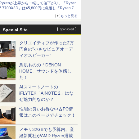
Ryzenが上昇から一転して値下がり、「Ryzen
7 7700X3D」は45,800円に急落し「Ryzen 7
7800X3D」との価格逆転解消 [8月前半のCPU
もっと見る
価格]
Special Site
クリエイティブが作った2万
円台の“小さなピュアオーデ
ィオスピーカー”
鳥肌ものの「DENON
HOME」サウンドを体感し
た！
AIスマートノートの
iFLYTEK「AINOTE 2」はな
ぜ魅力的なのか？
性能の良いお得な中古PC情
報はこのページでチェック！
メモリ32GBでも予算内。産
経新聞社がAMD Ryzen搭載