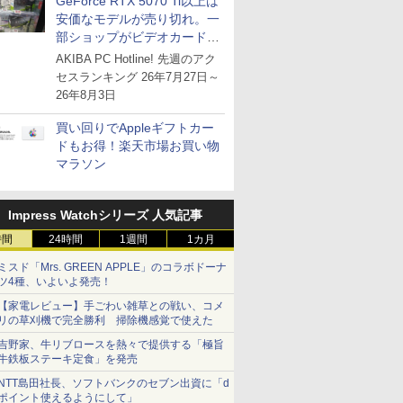
GeForce RTX 5070 Ti以上は
安価なモデルが売り切れ。一
部ショップがビデオカードの
購入制限を実施したニュース
AKIBA PC Hotline! 先週のアク
が注目を集める
セスランキング 26年7月27日～
26年8月3日
買い回りでAppleギフトカー
ドもお得！楽天市場お買い物
マラソン
Impress Watchシリーズ 人気記事
時間
24時間
1週間
1カ月
ミスド「Mrs. GREEN APPLE」のコラボドーナ
ツ4種、いよいよ発売！
【家電レビュー】手ごわい雑草との戦い、コメ
リの草刈機で完全勝利 掃除機感覚で使えた
吉野家、牛リブロースを熱々で提供する「極旨
牛鉄板ステーキ定食」を発売
NTT島田社長、ソフトバンクのセブン出資に「d
ポイント使えるようにして」