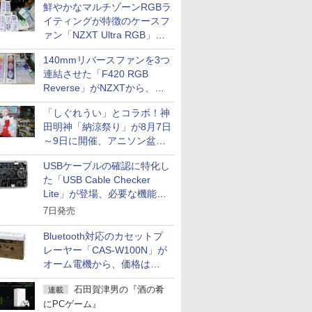
鮮やかなマルチゾーンRGBラ
イティングが特徴のケースフ
ァン「NZXT Ultra RGB」が
発売、計8製品
140mmリバースファンを3つ
連結させた「F420 RGB
Reverse」がNZXTから、単
一フレーム採用
「しぐれうい」とコラボ！神
田明神「納涼祭り」が8月7日
～9日に開催、アニソン盆踊
りや屋台グルメなどもあり
USBケーブルの確認に特化し
た「USB Cable Checker
Lite」が登場、必要な機能を
凝縮しコンパクトに
7日発売
Bluetooth対応のカセットプ
レーヤー「CAS-W100N」が
オーム電機から、価格は
5,940円
石田賀津男の『酒の肴
連載
にPCゲーム』