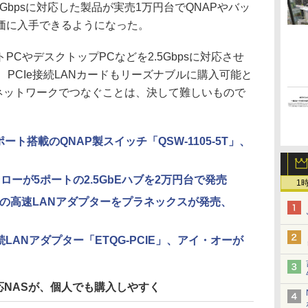
Gbpsに対応した製品が実売1万円台でQNAPやバッ
価に入手できるようになった。
CやデスクトップPCなどを2.5Gbpsに対応させ
、PCIe接続LANカードもリーズナブルに購入可能と
sのネットワークでつなぐことは、決して難しいもので
×5ポート搭載のQNAP製スイッチ「QSW-1105-5T」、
ァローが5ポートの2.5GbEハブを2万円台で発売
1
、USBの高速LANアダプターをプラネックスが発売、
e接続LANアダプター「ETQG-PCIE」、アイ・オーが
対応NASが、個人でも購入しやすく