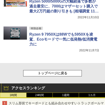
Ryzen 5000/5000Gの大幅続落で多数が
過去最安に、7000はマザーセット購入で
最大2万円超の割り引きも [相場調査 11月
第2週号]
2022年11月10日
特別企画
Ryzen 9 7950Xは88Wでも5950Xを凌
駕、Ecoモードで一気に低発熱/低消費電
力に
2022年11月7日
トップページに戻る
アクセスランキング
1時間
24時間
1週間
1カ月
スリム形状でキーボードとも組み合わせやすいトラックボールマ