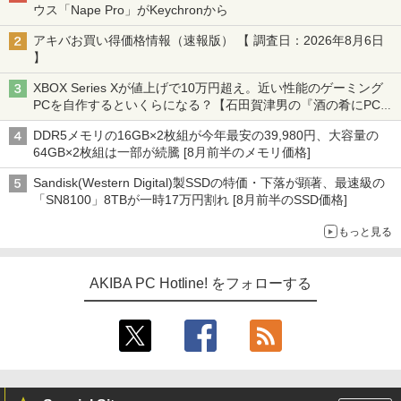
ウス「Nape Pro」がKeychronから
アキバお買い得価格情報（速報版） 【 調査日：2026年8月6日
】
XBOX Series Xが値上げで10万円超え。近い性能のゲーミング
PCを自作するといくらになる？【石田賀津男の『酒の肴にPCゲ
ーム』】
DDR5メモリの16GB×2枚組が今年最安の39,980円、大容量の
64GB×2枚組は一部が続騰 [8月前半のメモリ価格]
Sandisk(Western Digital)製SSDの特価・下落が顕著、最速級の
「SN8100」8TBが一時17万円割れ [8月前半のSSD価格]
もっと見る
AKIBA PC Hotline! をフォローする