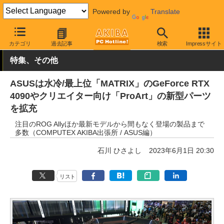
Powered by
Translate
AKIBA PC Hotline!
イベント
COMPUTEX TAIPEI
2023
カテゴリ
過去記事
検索
Impressサイト
特集、その他
ASUSは水冷/最上位「MATRIX」のGeForce RTX
4090やクリエイター向け「ProArt」の新型パーツ
を拡充
注目のROG Allyほか最新モデルから間もなく登場の製品まで
多数（COMPUTEX AKIBA出張所 / ASUS編）
石川 ひさよし
2023年6月1日 20:30
リスト