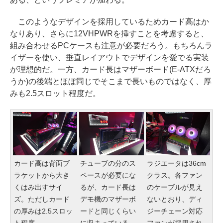
このようなデザインを採用しているためカード高はか
なりあり、さらに12VHPWRを挿すことを考慮すると、
組み合わせるPCケースも注意が必要だろう。もちろんラ
イザーを使い、垂直レイアウトでデザインを愛でる実装
が理想的だ。一方、カード長はマザーボード(E-ATXだろ
うか)の後端とほぼ同じでそこまで長いものではなく、厚
みも2.5スロット程度だ。
カード高は背面ブ
チューブの分のス
ラジエータは36cm
ラケットから大き
ペースが必要にな
クラス。各ファン
くはみ出すサイ
るが、カード長は
のケーブルが見え
ズ。ただしカード
デモ機のマザーボ
ないとおり、ディ
の厚みは2.5スロッ
ードと同じくらい
ジーチェーン対応
ト程度
に収まっている
ファンが採用され