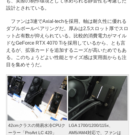
も、実際の制作環境として求められる静音性も考慮した
設計とされている。
ファンは3連でAxial-techを採用。軸は耐久性に優れる
ダブルボールベアリングだ。厚みは2.5スロット厚でスロ
ット占有数が抑えられている。比較的消費電力がマイル
ドなGeForce RTX 4070 Tiを採用しているから、とも言
えるが、拡張カードを追加するニーズが高いためでもあ
る。このちょうどよい性能とサイズ感は実用面からも注
目を集めそうだ。
42cmクラスの簡易水冷CPUク
LGA 1700/1200/115x、
ーラー「ProArt LC 420」
AM5/AM4対応で、ファンは