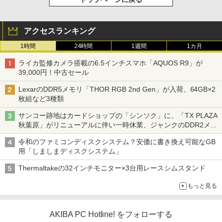
アクセスランキング
1時間
24時間
1週間
1カ月
ライカ監修カメラ搭載の6.5インチスマホ「AQUOS R9」が
39,000円！中古セール
LexarのDDR5メモリ「THOR RGB 2nd Gen」が入荷、64GB×2
枚組など3種類
サンコー跡地はカードショップの「シンソク」に、「TX PLAZA
秋葉原」がリニューアルに伴い一時休業、ジャンクのDDR2メモ
リが100円で販売など～ 最近の秋葉原 ～
令和のファミコンディスクシステム？安価に書き換え可能なGB
用「しましまディスクシステム」
Thermaltakeの32インチモニター×3台用レースシムスタンド
もっと見る
AKIBA PC Hotline! をフォローする