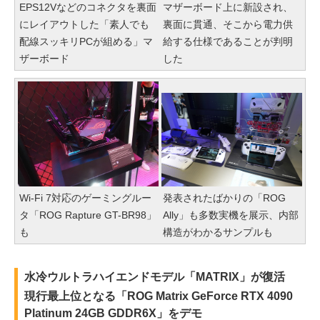
EPS12Vなどのコネクタを裏面
マザーボード上に新設され、
にレイアウトした「素人でも
裏面に貫通、そこから電力供
配線スッキリPCが組める」マ
給する仕様であることが判明
ザーボード
した
Wi-Fi 7対応のゲーミングルー
発表されたばかりの「ROG
タ「ROG Rapture GT-BR98」
Ally」も多数実機を展示、内部
も
構造がわかるサンプルも
水冷ウルトラハイエンドモデル「MATRIX」が復活
現行最上位となる「ROG Matrix GeForce RTX 4090
Platinum 24GB GDDR6X」をデモ