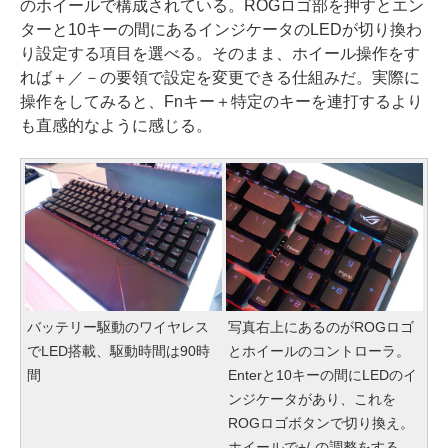
のホイールで構成されている。ROGロゴ部を押すとエン
ターと10キーの間にあるインジケータのLEDが切り換わ
り設定する項目を選べる。そのまま、ホイール操作をす
れば＋／－の要領で設定を変更できる仕組みだ。実際に
操作をしてみると、Fnキー＋特定のキーを連打するより
も直感的なように感じる。
バッテリー駆動のワイヤレス
写真右上にあるのがROGロゴ
でLED搭載、駆動時間は90時
とホイールのコントローラ。
間
Enterと10キーの間にLEDのイ
ンジケータがあり、これを
ROGロゴボタンで切り換え。
ホイールで+/-の調整をする