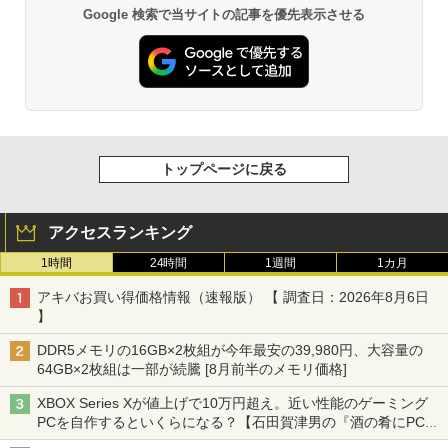
Google 検索で当サイトの記事を優先表示させる
トップページに戻る
アクセスランキング
1時間
24時間
1週間
1カ月
アキバお買い得価格情報（速報版） 【 調査日：2026年8月6日
】
DDR5メモリの16GB×2枚組が今年最安の39,980円、大容量の
64GB×2枚組は一部が続騰 [8月前半のメモリ価格]
XBOX Series Xが値上げで10万円超え。近い性能のゲーミング
PCを自作するといくらになる？【石田賀津男の『酒の肴にPCゲ
ーム』】