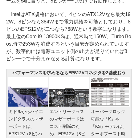
ームを例に言うと、8ピンが一つだけでも動作します。
IntelはATX規格において、4ピンのATX12Vなら最大19
2W、8ピンなら384Wまで電力供給を可能としており、8
ピンのEPS12Vが二つなら768Wという数字になります。
最上位のCore i9-13900KSは、通常時で150W、Turbo Bo
ost時で253Wを消費するという目安が定められています
が、数字的には電源ユニット側の出力が足りていれば8
ピン一つで十分まかなえる計算になります。
パフォーマンスを求めるならEPS12Vコネクタを2基使おう
エントリークラス
ミドルからハイエ
オーバークロック
のマザーボードは
ンドクラスのマザ
可能な「K」や
コスト削減のた
ーボードは、
「KS」モデルは、
め、EPS12V（8ピ
EPS12V（8ピン）
ターボブースト時