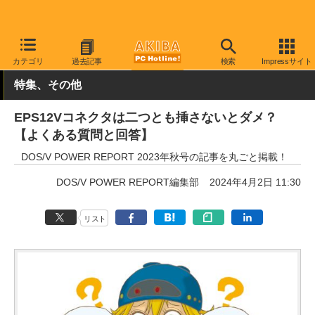
AKIBA PC Hotline!
PCパーツ
マザーボード
カテゴリ
過去記事
検索
Impressサイト
特集、その他
EPS12Vコネクタは二つとも挿さないとダメ？
【よくある質問と回答】
DOS/V POWER REPORT 2023年秋号の記事を丸ごと掲載！
DOS/V POWER REPORT編集部
2024年4月2日 11:30
リスト