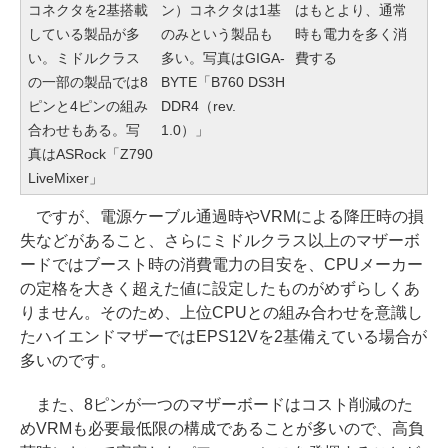
ン）コネクタは1基
コネクタを2基搭載
はもとより、通常
のみという製品も
している製品が多
時も電力を多く消
多い。写真はGIGA-
い。ミドルクラス
費する
BYTE「B760 DS3H
の一部の製品では8
DDR4（rev.
ピンと4ピンの組み
1.0）」
合わせもある。写
真はASRock「Z790
LiveMixer」
ですが、電源ケーブル通過時やVRMによる降圧時の損
失などがあること、さらにミドルクラス以上のマザーボ
ードではブースト時の消費電力の目安を、CPUメーカー
の定格を大きく超えた値に設定したものがめずらしくあ
りません。そのため、上位CPUとの組み合わせを意識し
たハイエンドマザーではEPS12Vを2基備えている場合が
多いのです。
また、8ピンが一つのマザーボードはコスト削減のた
めVRMも必要最低限の構成であることが多いので、高負