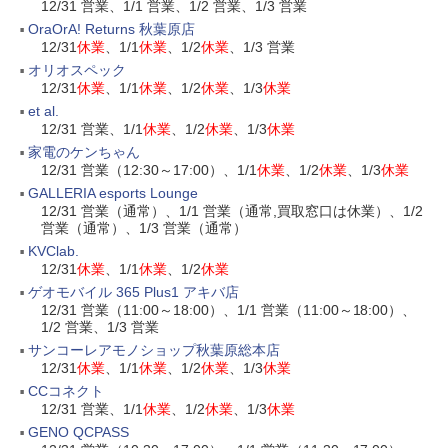
12/31 営業、1/1 営業、1/2 営業、1/3 営業
OraOrA! Returns 秋葉原店
12/31
休業
、1/1
休業
、1/2
休業
、1/3 営業
オリオスペック
12/31
休業
、1/1
休業
、1/2
休業
、1/3
休業
et al.
12/31 営業、1/1
休業
、1/2
休業
、1/3
休業
家電のケンちゃん
12/31 営業（12:30～17:00）、1/1
休業
、1/2
休業
、1/3
休業
GALLERIA esports Lounge
12/31 営業（通常）、1/1 営業（通常,買取窓口は休業）、1/2
営業（通常）、1/3 営業（通常）
KVClab.
12/31
休業
、1/1
休業
、1/2
休業
ゲオモバイル 365 Plus1 アキバ店
12/31 営業（11:00～18:00）、1/1 営業（11:00～18:00）、
1/2 営業、1/3 営業
サンコーレアモノショップ秋葉原総本店
12/31
休業
、1/1
休業
、1/2
休業
、1/3
休業
CCコネクト
12/31 営業、1/1
休業
、1/2
休業
、1/3
休業
GENO QCPASS