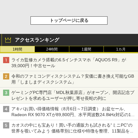
トップページに戻る
アクセスランキング
1時間
24時間
1週間
1カ月
ライカ監修カメラ搭載の6.5インチスマホ「AQUOS R9」が
39,000円！中古セール
令和のファミコンディスクシステム？安価に書き換え可能なGB
用「しましまディスクシステム」
ゲーミングPC専門店「MDL秋葉原店」がオープン、開店記念プ
レゼントを求めるユーザーが押し寄せ長蛇の列に
アキバお買い得価格情報（8月6日～7日調査） お盆セール、
Radeon RX 9070 XTが89,800円、水平周波数24.8kHz対応の17
型モニターが9,801円、暑さ指数連動セール ほか
カオスの中にも宝あり！買い手の通販力も試される“ミニPC”の
世界を覗いてみよう 価格帯別に仕様や特徴を整理、11製品をピ
ックアップ text by 石川 ひさよし