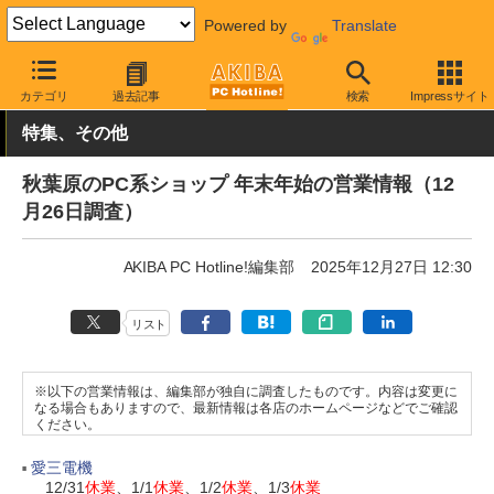
Powered by
Translate
AKIBA PC Hotline!
秋葉原情報
スポット情報
ショップ
カテゴリ
過去記事
検索
Impressサイト
特集、その他
秋葉原のPC系ショップ 年末年始の営業情報（12
月26日調査）
AKIBA PC Hotline!編集部
2025年12月27日 12:30
リスト
※以下の営業情報は、編集部が独自に調査したものです。内容は変更に
なる場合もありますので、最新情報は各店のホームページなどでご確認
ください。
愛三電機
12/31
休業
、1/1
休業
、1/2
休業
、1/3
休業