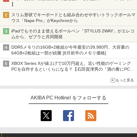
】
スリム形状でキーボードとも組み合わせやすいトラックボールマ
ウス「Nape Pro」がKeychronから
iPadでもそのまま使えるボールペン「STYLUS 2WAY」がエレコ
ムから、ゼブラと共同開発
DDR5メモリの16GB×2枚組が今年最安の39,980円、大容量の
64GB×2枚組は一部が続騰 [8月前半のメモリ価格]
XBOX Series Xが値上げで10万円超え。近い性能のゲーミング
PCを自作するといくらになる？【石田賀津男の『酒の肴にPCゲ
ーム』】
もっと見る
AKIBA PC Hotline! をフォローする