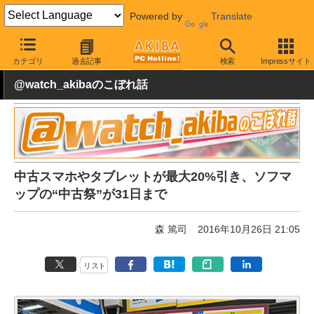
Powered by
Translate
AKIBA PC Hotline!
秋葉原情報
価格情報
特価情報
カテゴリ
過去記事
検索
Impressサイト
@watch_akibaのこぼれ話
中古スマホやタブレットが最大20%引き、ソフマ
ップの“中古祭”が31日まで
森 篤司
2016年10月26日 21:05
リスト